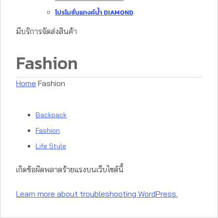
โปรโมชั่นแทงค์น้ำ DIAMOND
มีบริการจัดส่งสินค้า
Fashion
Home
Fashion
Backpack
Fashion
Life Style
เกิดข้อผิดพลาดร้ายแรงบนเว็บไซต์นี้
Learn more about troubleshooting WordPress.