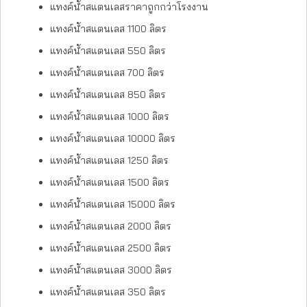
แทงค์น้ำสแตนเลสราคาถูกกว่าโรงงาน
แทงค์น้ำสแตนเลส 1100 ลิตร
แทงค์น้ำสแตนเลส 550 ลิตร
แทงค์น้ำสแตนเลส 700 ลิตร
แทงค์น้ำสแตนเลส 850 ลิตร
แทงค์น้ำสแตนเลส 1000 ลิตร
แทงค์น้ำสแตนเลส 10000 ลิตร
แทงค์น้ำสแตนเลส 1250 ลิตร
แทงค์น้ำสแตนเลส 1500 ลิตร
แทงค์น้ำสแตนเลส 15000 ลิตร
แทงค์น้ำสแตนเลส 2000 ลิตร
แทงค์น้ำสแตนเลส 2500 ลิตร
แทงค์น้ำสแตนเลส 3000 ลิตร
แทงค์น้ำสแตนเลส 350 ลิตร