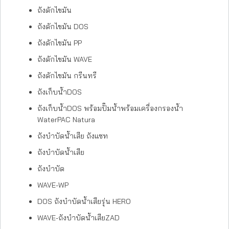
ถังดักไขมัน
ถังดักไขมัน DOS
ถังดักไขมัน PP
ถังดักไขมัน WAVE
ถังดักไขมัน กรีนทรี
ถังเก็บน้ำDOS
ถังเก็บน้ำDOS พร้อมปั๊มน้ำพร้อมเครื่องกรองน้ำ
WaterPAC Natura
ถังบำบัดน้ำเสีย ถังแซท
ถังบำบัดน้ำเสีย
ถังบำบัด
WAVE-WP
DOS ถังบำบัดน้ำเสียรุ่น HERO
WAVE-ถังบำบัดน้ำเสียZAD