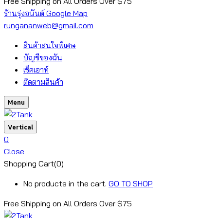
Free Shipping on All
Orders Over $75
ร้านรุ่งอนันต์ Google Map
rungananweb@gmail.com
สินค้าสนใจพิเศษ
บัญชีของฉัน
เช็คเอาท์
ติดตามสินค้า
Menu
Vertical
0
Close
Shopping Cart(0)
No products in the cart.
GO TO SHOP
Free Shipping on All
Orders Over $75