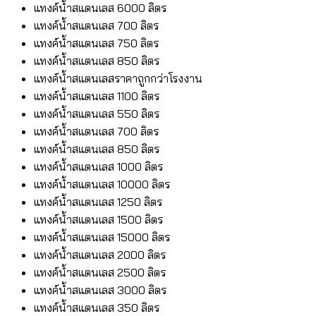
แทงค์น้ำสแตนเลส 6000 ลิตร
แทงค์น้ำสแตนเลส 700 ลิตร
แทงค์น้ำสแตนเลส 750 ลิตร
แทงค์น้ำสแตนเลส 850 ลิตร
แทงค์น้ำสแตนเลสราคาถูกกว่าโรงงาน
แทงค์น้ำสแตนเลส 1100 ลิตร
แทงค์น้ำสแตนเลส 550 ลิตร
แทงค์น้ำสแตนเลส 700 ลิตร
แทงค์น้ำสแตนเลส 850 ลิตร
แทงค์น้ำสแตนเลส 1000 ลิตร
แทงค์น้ำสแตนเลส 10000 ลิตร
แทงค์น้ำสแตนเลส 1250 ลิตร
แทงค์น้ำสแตนเลส 1500 ลิตร
แทงค์น้ำสแตนเลส 15000 ลิตร
แทงค์น้ำสแตนเลส 2000 ลิตร
แทงค์น้ำสแตนเลส 2500 ลิตร
แทงค์น้ำสแตนเลส 3000 ลิตร
แทงค์น้ำสแตนเลส 350 ลิตร