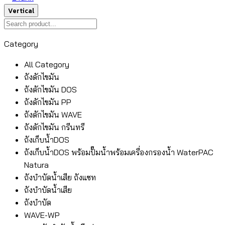
Vertical
Category
All Category
ถังดักไขมัน
ถังดักไขมัน DOS
ถังดักไขมัน PP
ถังดักไขมัน WAVE
ถังดักไขมัน กรีนทรี
ถังเก็บน้ำDOS
ถังเก็บน้ำDOS พร้อมปั๊มน้ำพร้อมเครื่องกรองน้ำ WaterPAC
Natura
ถังบำบัดน้ำเสีย ถังแซท
ถังบำบัดน้ำเสีย
ถังบำบัด
WAVE-WP