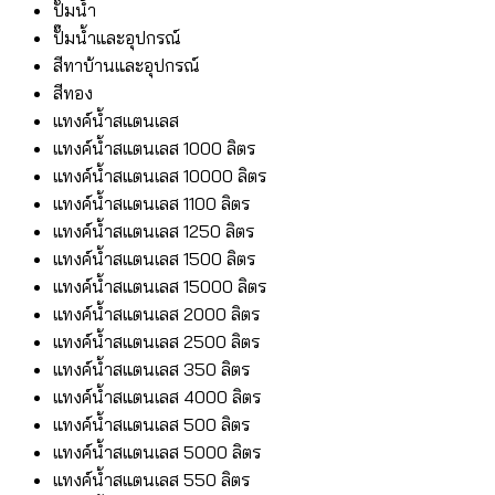
ปั๊มน้ำ
ปั๊มน้ำและอุปกรณ์
สีทาบ้านและอุปกรณ์
สีทอง
แทงค์น้ำสแตนเลส
แทงค์น้ำสแตนเลส 1000 ลิตร
แทงค์น้ำสแตนเลส 10000 ลิตร
แทงค์น้ำสแตนเลส 1100 ลิตร
แทงค์น้ำสแตนเลส 1250 ลิตร
แทงค์น้ำสแตนเลส 1500 ลิตร
แทงค์น้ำสแตนเลส 15000 ลิตร
แทงค์น้ำสแตนเลส 2000 ลิตร
แทงค์น้ำสแตนเลส 2500 ลิตร
แทงค์น้ำสแตนเลส 350 ลิตร
แทงค์น้ำสแตนเลส 4000 ลิตร
แทงค์น้ำสแตนเลส 500 ลิตร
แทงค์น้ำสแตนเลส 5000 ลิตร
แทงค์น้ำสแตนเลส 550 ลิตร