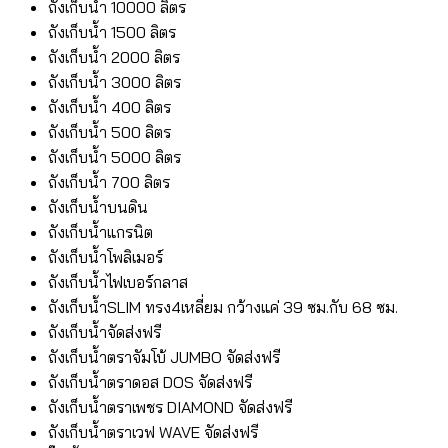
ถังเก็บน้ำ 10000 ลิตร
ถังเก็บน้ำ 1500 ลิตร
ถังเก็บน้ำ 2000 ลิตร
ถังเก็บน้ำ 3000 ลิตร
ถังเก็บน้ำ 400 ลิตร
ถังเก็บน้ำ 500 ลิตร
ถังเก็บน้ำ 5000 ลิตร
ถังเก็บน้ำ 700 ลิตร
ถังเก็บน้ำบนดิน
ถังเก็บน้ำแกรนิต
ถังเก็บน้ำโพลิเมอร์
ถังเก็บน้ำไฟเบอร์กลาส
ถังเก็บน้ำSLIM ทรง4เหลี่ยม กว้างแค่ 39 ซม.กับ 68 ซม.
ถังเก็บน้ำจัดส่งฟรี
ถังเก็บน้ำตราจัมโบ้ JUMBO จัดส่งฟรี
ถังเก็บน้ำตราดอส DOS จัดส่งฟรี
ถังเก็บน้ำตราเพชร DIAMOND จัดส่งฟรี
ถังเก็บน้ำตราเวฟ WAVE จัดส่งฟรี