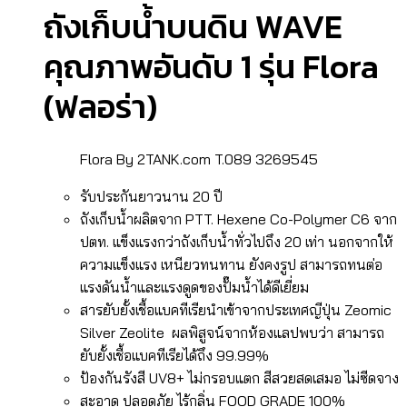
ถังเก็บน้ำบนดิน WAVE
คุณภาพอันดับ 1 รุ่น Flora
(ฟลอร่า)
Flora By 2TANK.com T.089 3269545
รับประกันยาวนาน 20 ปี
ถังเก็บน้ำผลิตจาก PTT. Hexene Co-Polymer C6 จาก
ปตท. แข็งแรงกว่าถังเก็บน้ำทั่วไปถึง 20 เท่า นอกจากให้
ความแข็งแรง เหนียวทนทาน ยังคงรูป สามารถทนต่อ
แรงดันน้ำและแรงดูดของปั๊มน้ำได้ดีเยี่ยม
สารยับยั้งเชื้อแบคทีเรียนำเข้าจากประเทศญีปุ่น Zeomic
Silver Zeolite ผลพิสูจน์จากห้องแลปพบว่า สามารถ
ยับยั้งเชื้อแบคทีเรียได้ถึง 99.99%
ป้องกันรังสี UV8+ ไม่กรอบแตก สีสวยสดเสมอ ไม่ซีดจาง
สะอาด ปลอดภัย ไร้กลิ่น FOOD GRADE 100%