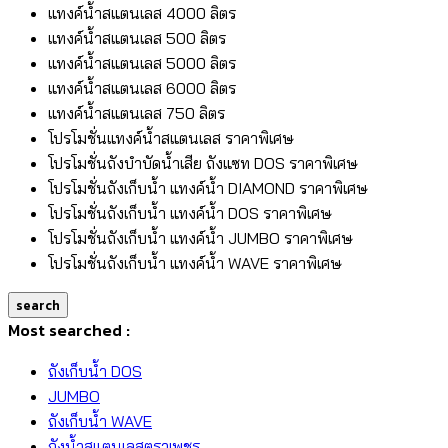
แทงค์น้ำสแตนเลส 4000 ลิตร
แทงค์น้ำสแตนเลส 500 ลิตร
แทงค์น้ำสแตนเลส 5000 ลิตร
แทงค์น้ำสแตนเลส 6000 ลิตร
แทงค์น้ำสแตนเลส 750 ลิตร
โปรโมชั่นแทงค์น้ำสแตนเลส ราคาพิเศษ
โปรโมชั่นถังบำบัดน้ำเสีย ถังแซท DOS ราคาพิเศษ
โปรโมชั่นถังเก็บน้ำ แทงค์น้ำ DIAMOND ราคาพิเศษ
โปรโมชั่นถังเก็บน้ำ แทงค์น้ำ DOS ราคาพิเศษ
โปรโมชั่นถังเก็บน้ำ แทงค์น้ำ JUMBO ราคาพิเศษ
โปรโมชั่นถังเก็บน้ำ แทงค์น้ำ WAVE ราคาพิเศษ
search
Most searched :
ถังเก็บน้ำ DOS
JUMBO
ถังเก็บน้ำ WAVE
ถังน้ำสแตนเลสตราเพชร