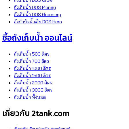
ถังเก็บน้ำ DOS Grow
ถังเก็บน้ำ DOS Money
ถังเก็บน้ำ DOS Greenery
ถังบำบัดน้ำเสีย DOS Hero
ซื้อถังเก็บน้ำ ออนไลน์
ถังเก็บน้ำ 500 ลิตร
ถังเก็บน้ำ 700 ลิตร
ถังเก็บน้ำ 1000 ลิตร
ถังเก็บน้ำ 1500 ลิตร
ถังเก็บน้ำ 2000 ลิตร
ถังเก็บน้ำ 3000 ลิตร
ถังเก็บน้ำ ทั้งหมด
เกี่ยวกับ 2tank.com