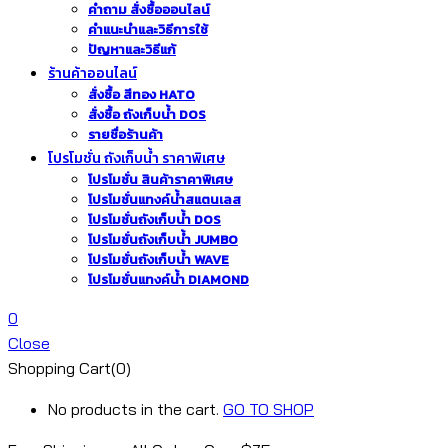
คำถาม สั่งซื้อออนไลน์
คำแนะนำและวิธีการใช้
ปัญหาและวิธีแก้
ร้านค้าออนไลน์
สั่งซื้อ สีทอง HATO
สั่งซื้อ ถังเก็บน้ำ DOS
รายชื่อร้านค้า
โปรโมชั่น ถังเก็บน้ำ ราคาพิเศษ
โปรโมชั่น สินค้าราคาพิเศษ
โปรโมชั่นแทงค์น้ำสแตนเลส
โปรโมชั่นถังเก็บน้ำ DOS
โปรโมชั่นถังเก็บน้ำ JUMBO
โปรโมชั่นถังเก็บน้ำ WAVE
โปรโมชั่นแทงค์น้ำ DIAMOND
0
Close
Shopping Cart(0)
No products in the cart.
GO TO SHOP