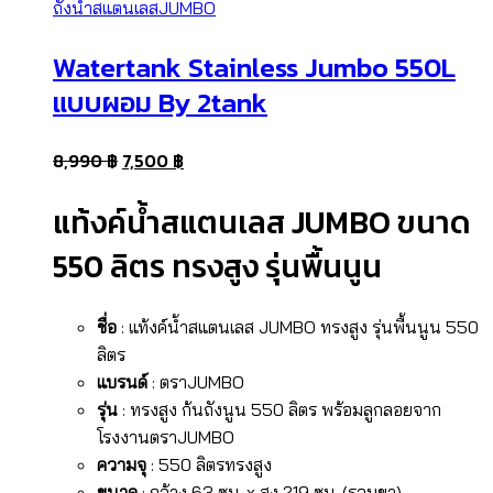
ถังน้ำสแตนเลสJUMBO
Watertank Stainless Jumbo 550L
แบบผอม By 2tank
Original
Current
8,990
฿
7,500
฿
price
price
แท้งค์น้ำสแตนเลส JUMBO ขนาด
was:
is:
8,990 ฿.
7,500 ฿.
550 ลิตร ทรงสูง รุ่นพื้นนูน
ชื่อ
: แท้งค์น้ำสแตนเลส JUMBO ทรงสูง รุ่นพื้นนูน 550
ลิตร
แบรนด์
: ตราJUMBO
รุ่น
: ทรงสูง ก้นถังนูน 550 ลิตร พร้อมลูกลอยจาก
โรงงานตราJUMBO
ความจุ
: 550 ลิตรทรงสูง
ขนาด
: กว้าง 63 ซม. x สูง 219 ซม. (รวมขา)