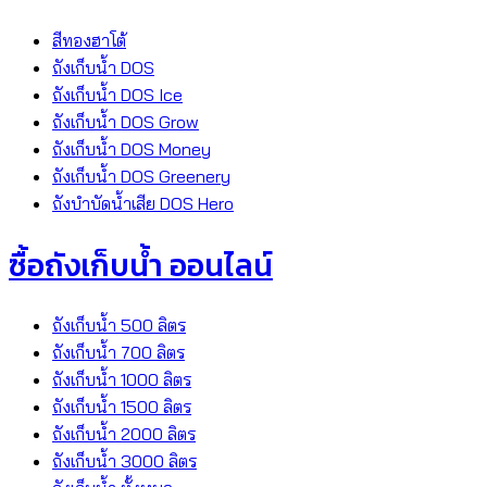
สีทองฮาโต้
ถังเก็บน้ำ DOS
ถังเก็บน้ำ DOS Ice
ถังเก็บน้ำ DOS Grow
ถังเก็บน้ำ DOS Money
ถังเก็บน้ำ DOS Greenery
ถังบำบัดน้ำเสีย DOS Hero
ซื้อถังเก็บน้ำ ออนไลน์
ถังเก็บน้ำ 500 ลิตร
ถังเก็บน้ำ 700 ลิตร
ถังเก็บน้ำ 1000 ลิตร
ถังเก็บน้ำ 1500 ลิตร
ถังเก็บน้ำ 2000 ลิตร
ถังเก็บน้ำ 3000 ลิตร