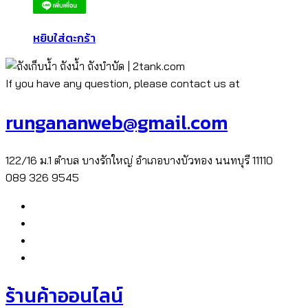
หยิบใส่ตะกร้า
If you have any question, please contact us at
rungananweb@gmail.com
122/16 ม.1 ตำบล บางรักใหญ่ อำเภอบางบัวทอง นนทบุรี 11110
089 326 9545
ร้านค้าออนไลน์