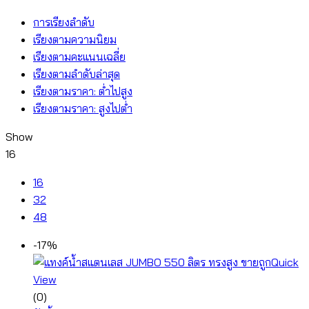
การเรียงลำดับ
เรียงตามความนิยม
เรียงตามคะแนนเฉลี่ย
เรียงตามลำดับล่าสุด
เรียงตามราคา: ต่ำไปสูง
เรียงตามราคา: สูงไปต่ำ
Show
16
16
32
48
-17%
Quick
View
(0)