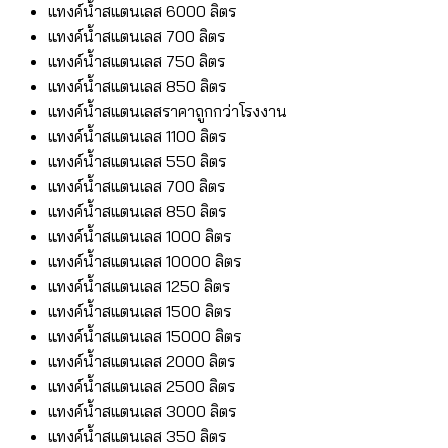
แทงค์น้ำสแตนเลส 6000 ลิตร
แทงค์น้ำสแตนเลส 700 ลิตร
แทงค์น้ำสแตนเลส 750 ลิตร
แทงค์น้ำสแตนเลส 850 ลิตร
แทงค์น้ำสแตนเลสราคาถูกกว่าโรงงาน
แทงค์น้ำสแตนเลส 1100 ลิตร
แทงค์น้ำสแตนเลส 550 ลิตร
แทงค์น้ำสแตนเลส 700 ลิตร
แทงค์น้ำสแตนเลส 850 ลิตร
แทงค์น้ำสแตนเลส 1000 ลิตร
แทงค์น้ำสแตนเลส 10000 ลิตร
แทงค์น้ำสแตนเลส 1250 ลิตร
แทงค์น้ำสแตนเลส 1500 ลิตร
แทงค์น้ำสแตนเลส 15000 ลิตร
แทงค์น้ำสแตนเลส 2000 ลิตร
แทงค์น้ำสแตนเลส 2500 ลิตร
แทงค์น้ำสแตนเลส 3000 ลิตร
แทงค์น้ำสแตนเลส 350 ลิตร