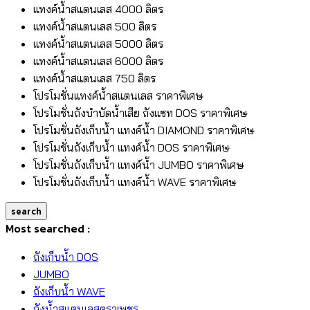
แทงค์น้ำสแตนเลส 4000 ลิตร
แทงค์น้ำสแตนเลส 500 ลิตร
แทงค์น้ำสแตนเลส 5000 ลิตร
แทงค์น้ำสแตนเลส 6000 ลิตร
แทงค์น้ำสแตนเลส 750 ลิตร
โปรโมชั่นแทงค์น้ำสแตนเลส ราคาพิเศษ
โปรโมชั่นถังบำบัดน้ำเสีย ถังแซท DOS ราคาพิเศษ
โปรโมชั่นถังเก็บน้ำ แทงค์น้ำ DIAMOND ราคาพิเศษ
โปรโมชั่นถังเก็บน้ำ แทงค์น้ำ DOS ราคาพิเศษ
โปรโมชั่นถังเก็บน้ำ แทงค์น้ำ JUMBO ราคาพิเศษ
โปรโมชั่นถังเก็บน้ำ แทงค์น้ำ WAVE ราคาพิเศษ
search
Most searched :
ถังเก็บน้ำ DOS
JUMBO
ถังเก็บน้ำ WAVE
ถังน้ำสแตนเลสตราเพชร