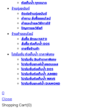
ถังเก็บน้ำ ทุกขนาด
ร้านรุ่งอนันต์
ติดต่อร้านรุ่งอนันต์
คำถาม สั่งซื้อออนไลน์
คำแนะนำและวิธีการใช้
ปัญหาและวิธีแก้
ร้านค้าออนไลน์
สั่งซื้อ สีทอง HATO
สั่งซื้อ ถังเก็บน้ำ DOS
รายชื่อร้านค้า
โปรโมชั่น ถังเก็บน้ำ ราคาพิเศษ
โปรโมชั่น สินค้าราคาพิเศษ
โปรโมชั่นแทงค์น้ำสแตนเลส
โปรโมชั่นถังเก็บน้ำ DOS
โปรโมชั่นถังเก็บน้ำ JUMBO
โปรโมชั่นถังเก็บน้ำ WAVE
โปรโมชั่นแทงค์น้ำ DIAMOND
0
Close
Shopping Cart(0)