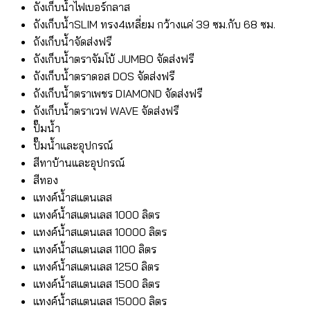
ถังเก็บน้ำไฟเบอร์กลาส
ถังเก็บน้ำSLIM ทรง4เหลี่ยม กว้างแค่ 39 ซม.กับ 68 ซม.
ถังเก็บน้ำจัดส่งฟรี
ถังเก็บน้ำตราจัมโบ้ JUMBO จัดส่งฟรี
ถังเก็บน้ำตราดอส DOS จัดส่งฟรี
ถังเก็บน้ำตราเพชร DIAMOND จัดส่งฟรี
ถังเก็บน้ำตราเวฟ WAVE จัดส่งฟรี
ปั๊มน้ำ
ปั๊มน้ำและอุปกรณ์
สีทาบ้านและอุปกรณ์
สีทอง
แทงค์น้ำสแตนเลส
แทงค์น้ำสแตนเลส 1000 ลิตร
แทงค์น้ำสแตนเลส 10000 ลิตร
แทงค์น้ำสแตนเลส 1100 ลิตร
แทงค์น้ำสแตนเลส 1250 ลิตร
แทงค์น้ำสแตนเลส 1500 ลิตร
แทงค์น้ำสแตนเลส 15000 ลิตร