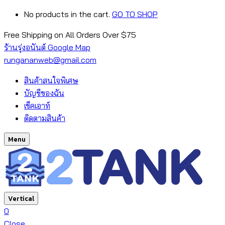
No products in the cart.
GO TO SHOP
Free Shipping on All
Orders Over $75
ร้านรุ่งอนันต์ Google Map
rungananweb@gmail.com
สินค้าสนใจพิเศษ
บัญชีของฉัน
เช็คเอาท์
ติดตามสินค้า
Menu
Vertical
0
Close