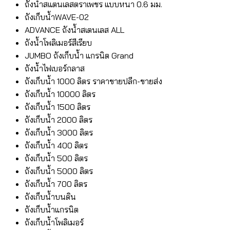
ถังน้ำสแตนเลสตราเพชร แบบหนา 0.6 มม.
ถังเก็บน้ำWAVE-02
ADVANCE ถังน้ำสเตนเลส ALL
ถังน้ำโพลิเมอร์สีเรียบ
JUMBO ถังเก็บน้ำ แกรนิต Grand
ถังน้ำไฟเบอร์กลาส
ถังเก็บน้ำ 1000 ลิตร ราคาขายปลีก-ขายส่ง
ถังเก็บน้ำ 10000 ลิตร
ถังเก็บน้ำ 1500 ลิตร
ถังเก็บน้ำ 2000 ลิตร
ถังเก็บน้ำ 3000 ลิตร
ถังเก็บน้ำ 400 ลิตร
ถังเก็บน้ำ 500 ลิตร
ถังเก็บน้ำ 5000 ลิตร
ถังเก็บน้ำ 700 ลิตร
ถังเก็บน้ำบนดิน
ถังเก็บน้ำแกรนิต
ถังเก็บน้ำโพลิเมอร์