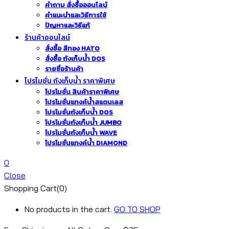
คำถาม สั่งซื้อออนไลน์
คำแนะนำและวิธีการใช้
ปัญหาและวิธีแก้
ร้านค้าออนไลน์
สั่งซื้อ สีทอง HATO
สั่งซื้อ ถังเก็บน้ำ DOS
รายชื่อร้านค้า
โปรโมชั่น ถังเก็บน้ำ ราคาพิเศษ
โปรโมชั่น สินค้าราคาพิเศษ
โปรโมชั่นแทงค์น้ำสแตนเลส
โปรโมชั่นถังเก็บน้ำ DOS
โปรโมชั่นถังเก็บน้ำ JUMBO
โปรโมชั่นถังเก็บน้ำ WAVE
โปรโมชั่นแทงค์น้ำ DIAMOND
0
Close
Shopping Cart(0)
No products in the cart.
GO TO SHOP