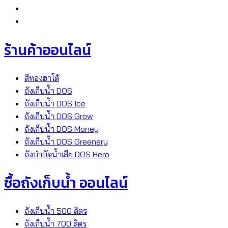
ร้านค้าออนไลน์
สีทองฮาโต้
ถังเก็บน้ำ DOS
ถังเก็บน้ำ DOS Ice
ถังเก็บน้ำ DOS Grow
ถังเก็บน้ำ DOS Money
ถังเก็บน้ำ DOS Greenery
ถังบำบัดน้ำเสีย DOS Hero
ซื้อถังเก็บน้ำ ออนไลน์
ถังเก็บน้ำ 500 ลิตร
ถังเก็บน้ำ 700 ลิตร