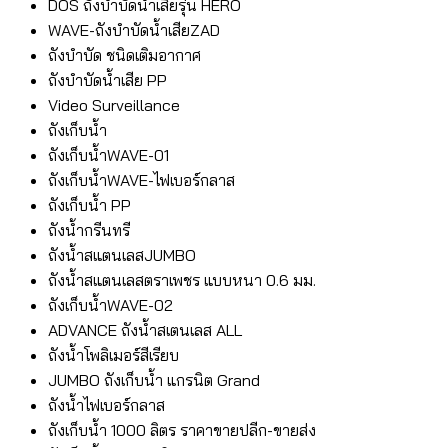
DOS ถังบำบัดน้ำเสียรุ่น HERO
WAVE-ถังบำบัดน้ำเสียZAD
ถังบำบัด ชนิดเติมอากาศ
ถังบำบัดน้ำเสีย PP
Video Surveillance
ถังเก็บน้ำ
ถังเก็บน้ำWAVE-01
ถังเก็บน้ำWAVE-ไฟเบอร์กลาส
ถังเก็บน้ำ PP
ถังน้ำกรีนทรี
ถังน้ำสแตนเลสJUMBO
ถังน้ำสแตนเลสตราเพชร แบบหนา 0.6 มม.
ถังเก็บน้ำWAVE-02
ADVANCE ถังน้ำสเตนเลส ALL
ถังน้ำโพลิเมอร์สีเรียบ
JUMBO ถังเก็บน้ำ แกรนิต Grand
ถังน้ำไฟเบอร์กลาส
ถังเก็บน้ำ 1000 ลิตร ราคาขายปลีก-ขายส่ง