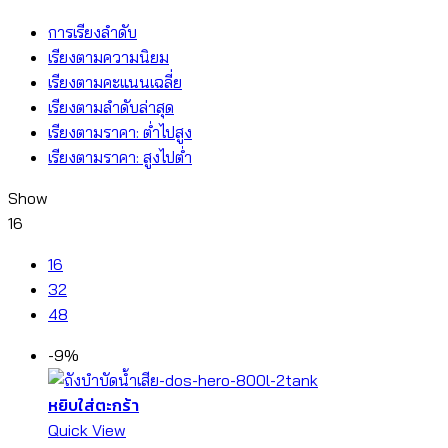
การเรียงลำดับ
เรียงตามความนิยม
เรียงตามคะแนนเฉลี่ย
เรียงตามลำดับล่าสุด
เรียงตามราคา: ต่ำไปสูง
เรียงตามราคา: สูงไปต่ำ
Show
16
16
32
48
-9%
หยิบใส่ตะกร้า
Quick View