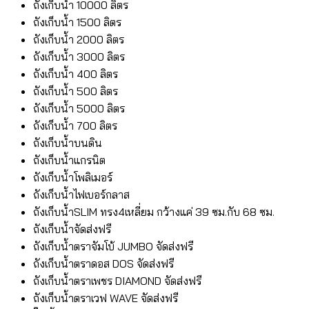
ถังเก็บน้ำ 10000 ลิตร
ถังเก็บน้ำ 1500 ลิตร
ถังเก็บน้ำ 2000 ลิตร
ถังเก็บน้ำ 3000 ลิตร
ถังเก็บน้ำ 400 ลิตร
ถังเก็บน้ำ 500 ลิตร
ถังเก็บน้ำ 5000 ลิตร
ถังเก็บน้ำ 700 ลิตร
ถังเก็บน้ำบนดิน
ถังเก็บน้ำแกรนิต
ถังเก็บน้ำโพลิเมอร์
ถังเก็บน้ำไฟเบอร์กลาส
ถังเก็บน้ำSLIM ทรง4เหลี่ยม กว้างแค่ 39 ซม.กับ 68 ซม.
ถังเก็บน้ำจัดส่งฟรี
ถังเก็บน้ำตราจัมโบ้ JUMBO จัดส่งฟรี
ถังเก็บน้ำตราดอส DOS จัดส่งฟรี
ถังเก็บน้ำตราเพชร DIAMOND จัดส่งฟรี
ถังเก็บน้ำตราเวฟ WAVE จัดส่งฟรี