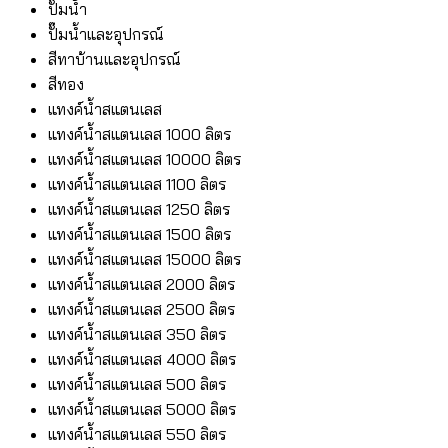
ปั๊มน้ำ
ปั๊มน้ำและอุปกรณ์
สีทาบ้านและอุปกรณ์
สีทอง
แทงค์น้ำสแตนเลส
แทงค์น้ำสแตนเลส 1000 ลิตร
แทงค์น้ำสแตนเลส 10000 ลิตร
แทงค์น้ำสแตนเลส 1100 ลิตร
แทงค์น้ำสแตนเลส 1250 ลิตร
แทงค์น้ำสแตนเลส 1500 ลิตร
แทงค์น้ำสแตนเลส 15000 ลิตร
แทงค์น้ำสแตนเลส 2000 ลิตร
แทงค์น้ำสแตนเลส 2500 ลิตร
แทงค์น้ำสแตนเลส 350 ลิตร
แทงค์น้ำสแตนเลส 4000 ลิตร
แทงค์น้ำสแตนเลส 500 ลิตร
แทงค์น้ำสแตนเลส 5000 ลิตร
แทงค์น้ำสแตนเลส 550 ลิตร