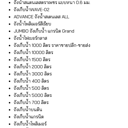
ถังน้ำสแตนเลสตราเพชร แบบหนา 0.6 มม.
ถังเก็บน้ำWAVE-02
ADVANCE ถังน้ำสเตนเลส ALL
ถังน้ำโพลิเมอร์สีเรียบ
JUMBO ถังเก็บน้ำ แกรนิต Grand
ถังน้ำไฟเบอร์กลาส
ถังเก็บน้ำ 1000 ลิตร ราคาขายปลีก-ขายส่ง
ถังเก็บน้ำ 10000 ลิตร
ถังเก็บน้ำ 1500 ลิตร
ถังเก็บน้ำ 2000 ลิตร
ถังเก็บน้ำ 3000 ลิตร
ถังเก็บน้ำ 400 ลิตร
ถังเก็บน้ำ 500 ลิตร
ถังเก็บน้ำ 5000 ลิตร
ถังเก็บน้ำ 700 ลิตร
ถังเก็บน้ำบนดิน
ถังเก็บน้ำแกรนิต
ถังเก็บน้ำโพลิเมอร์