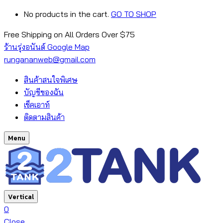
No products in the cart.
GO TO SHOP
Free Shipping on All
Orders Over $75
ร้านรุ่งอนันต์ Google Map
rungananweb@gmail.com
สินค้าสนใจพิเศษ
บัญชีของฉัน
เช็คเอาท์
ติดตามสินค้า
Menu
Vertical
0
Close