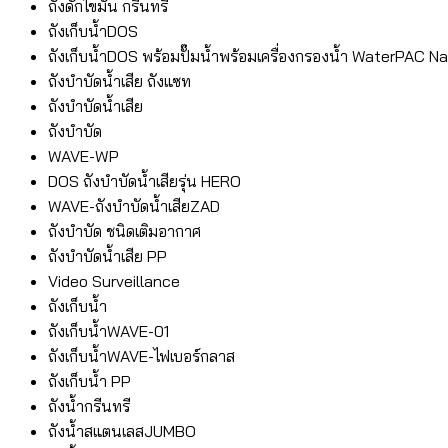
ถังดักไขมัน กรีนทรี
ถังเก็บน้ำDOS
ถังเก็บน้ำDOS พร้อมปั๊มน้ำพร้อมเครื่องกรองน้ำ WaterPAC N
ถังบำบัดน้ำเสีย ถังแซท
ถังบำบัดน้ำเสีย
ถังบำบัด
WAVE-WP
DOS ถังบำบัดน้ำเสียรุ่น HERO
WAVE-ถังบำบัดน้ำเสียZAD
ถังบำบัด ชนิดเติมอากาศ
ถังบำบัดน้ำเสีย PP
Video Surveillance
ถังเก็บน้ำ
ถังเก็บน้ำWAVE-01
ถังเก็บน้ำWAVE-ไฟเบอร์กลาส
ถังเก็บน้ำ PP
ถังน้ำกรีนทรี
ถังน้ำสแตนเลสJUMBO