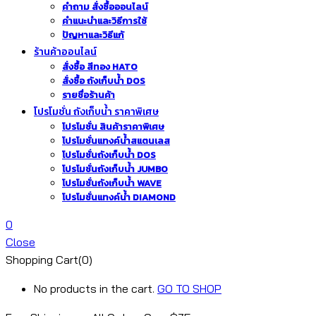
คำถาม สั่งซื้อออนไลน์
คำแนะนำและวิธีการใช้
ปัญหาและวิธีแก้
ร้านค้าออนไลน์
สั่งซื้อ สีทอง HATO
สั่งซื้อ ถังเก็บน้ำ DOS
รายชื่อร้านค้า
โปรโมชั่น ถังเก็บน้ำ ราคาพิเศษ
โปรโมชั่น สินค้าราคาพิเศษ
โปรโมชั่นแทงค์น้ำสแตนเลส
โปรโมชั่นถังเก็บน้ำ DOS
โปรโมชั่นถังเก็บน้ำ JUMBO
โปรโมชั่นถังเก็บน้ำ WAVE
โปรโมชั่นแทงค์น้ำ DIAMOND
0
Close
Shopping Cart(0)
No products in the cart.
GO TO SHOP