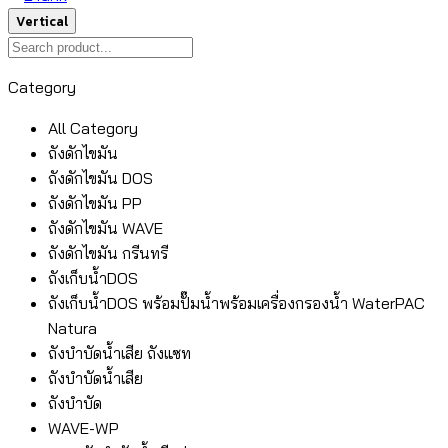
Vertical
Category
All Category
ถังดักไขมัน
ถังดักไขมัน DOS
ถังดักไขมัน PP
ถังดักไขมัน WAVE
ถังดักไขมัน กรีนทรี
ถังเก็บน้ำDOS
ถังเก็บน้ำDOS พร้อมปั๊มน้ำพร้อมเครื่องกรองน้ำ WaterPAC
Natura
ถังบำบัดน้ำเสีย ถังแซท
ถังบำบัดน้ำเสีย
ถังบำบัด
WAVE-WP