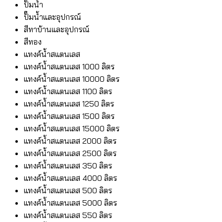
ปั๊มน้ำ
ปั๊มน้ำและอุปกรณ์
สีทาบ้านและอุปกรณ์
สีทอง
แทงค์น้ำสแตนเลส
แทงค์น้ำสแตนเลส 1000 ลิตร
แทงค์น้ำสแตนเลส 10000 ลิตร
แทงค์น้ำสแตนเลส 1100 ลิตร
แทงค์น้ำสแตนเลส 1250 ลิตร
แทงค์น้ำสแตนเลส 1500 ลิตร
แทงค์น้ำสแตนเลส 15000 ลิตร
แทงค์น้ำสแตนเลส 2000 ลิตร
แทงค์น้ำสแตนเลส 2500 ลิตร
แทงค์น้ำสแตนเลส 350 ลิตร
แทงค์น้ำสแตนเลส 4000 ลิตร
แทงค์น้ำสแตนเลส 500 ลิตร
แทงค์น้ำสแตนเลส 5000 ลิตร
แทงค์น้ำสแตนเลส 550 ลิตร