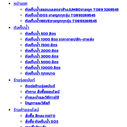
หน้าแรก
ถังเก็บน้ำสแตนเลสตราช้างJUMBOขายถูก T089 3269545
ถังเก็บน้ำDOS ขายถูกทุกรุ่น T0893269545
ถังเก็บน้ำWAVEขายถูกทุกรุ่น T0893269545
ถังเก็บน้ำ
ถังเก็บน้ำ 500 ลิตร
ถังเก็บน้ำ 1000 ลิตร ราคาขายปลีก-ขายส่ง
ถังเก็บน้ำ 1500 ลิตร
ถังเก็บน้ำ 2000 ลิตร
ถังเก็บน้ำ 3000 ลิตร
ถังเก็บน้ำ 5000 ลิตร
ถังเก็บน้ำ 10000 ลิตร
ถังเก็บน้ำ ทุกขนาด
ร้านรุ่งอนันต์
ติดต่อร้านรุ่งอนันต์
คำถาม สั่งซื้อออนไลน์
คำแนะนำและวิธีการใช้
ปัญหาและวิธีแก้
ร้านค้าออนไลน์
สั่งซื้อ สีทอง HATO
สั่งซื้อ ถังเก็บน้ำ DOS