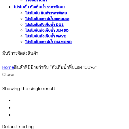
รายชื่อร้านค้า
โปรโมชั่น ถังเก็บน้ำ ราคาพิเศษ
โปรโมชั่น สินค้าราคาพิเศษ
โปรโมชั่นแทงค์น้ำสแตนเลส
โปรโมชั่นถังเก็บน้ำ DOS
โปรโมชั่นถังเก็บน้ำ JUMBO
โปรโมชั่นถังเก็บน้ำ WAVE
โปรโมชั่นแทงค์น้ำ DIAMOND
มีบริการจัดส่งสินค้า
Home
สินค้าที่มีป้ายกำกับ “ถังเก็บน้ำทึบแสง 100%”
Close
Showing the single result
Default sorting