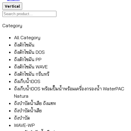
Vertical
Category
All Category
ถังดักไขมัน
ถังดักไขมัน DOS
ถังดักไขมัน PP
ถังดักไขมัน WAVE
ถังดักไขมัน กรีนทรี
ถังเก็บน้ำDOS
ถังเก็บน้ำDOS พร้อมปั๊มน้ำพร้อมเครื่องกรองน้ำ WaterPAC
Natura
ถังบำบัดน้ำเสีย ถังแซท
ถังบำบัดน้ำเสีย
ถังบำบัด
WAVE-WP