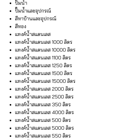
ปั๊มน้ำ
ปั๊มน้ำและอุปกรณ์
สีทาบ้านและอุปกรณ์
สีทอง
แทงค์น้ำสแตนเลส
แทงค์น้ำสแตนเลส 1000 ลิตร
แทงค์น้ำสแตนเลส 10000 ลิตร
แทงค์น้ำสแตนเลส 1100 ลิตร
แทงค์น้ำสแตนเลส 1250 ลิตร
แทงค์น้ำสแตนเลส 1500 ลิตร
แทงค์น้ำสแตนเลส 15000 ลิตร
แทงค์น้ำสแตนเลส 2000 ลิตร
แทงค์น้ำสแตนเลส 2500 ลิตร
แทงค์น้ำสแตนเลส 350 ลิตร
แทงค์น้ำสแตนเลส 4000 ลิตร
แทงค์น้ำสแตนเลส 500 ลิตร
แทงค์น้ำสแตนเลส 5000 ลิตร
แทงค์น้ำสแตนเลส 550 ลิตร