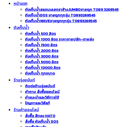
หน้าแรก
ถังเก็บน้ำสแตนเลสตราช้างJUMBOขายถูก T089 3269545
ถังเก็บน้ำDOS ขายถูกทุกรุ่น T0893269545
ถังเก็บน้ำWAVEขายถูกทุกรุ่น T0893269545
ถังเก็บน้ำ
ถังเก็บน้ำ 500 ลิตร
ถังเก็บน้ำ 1000 ลิตร ราคาขายปลีก-ขายส่ง
ถังเก็บน้ำ 1500 ลิตร
ถังเก็บน้ำ 2000 ลิตร
ถังเก็บน้ำ 3000 ลิตร
ถังเก็บน้ำ 5000 ลิตร
ถังเก็บน้ำ 10000 ลิตร
ถังเก็บน้ำ ทุกขนาด
ร้านรุ่งอนันต์
ติดต่อร้านรุ่งอนันต์
คำถาม สั่งซื้อออนไลน์
คำแนะนำและวิธีการใช้
ปัญหาและวิธีแก้
ร้านค้าออนไลน์
สั่งซื้อ สีทอง HATO
สั่งซื้อ ถังเก็บน้ำ DOS