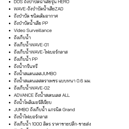
DOS ถังบำบัดน้ำเสียรุ่น HERO
WAVE-ถังบำบัดน้ำเสียZAD
ถังบำบัด ชนิดเติมอากาศ
ถังบำบัดน้ำเสีย PP
Video Surveillance
ถังเก็บน้ำ
ถังเก็บน้ำWAVE-01
ถังเก็บน้ำWAVE-ไฟเบอร์กลาส
ถังเก็บน้ำ PP
ถังน้ำกรีนทรี
ถังน้ำสแตนเลสJUMBO
ถังน้ำสแตนเลสตราเพชร แบบหนา 0.6 มม.
ถังเก็บน้ำWAVE-02
ADVANCE ถังน้ำสเตนเลส ALL
ถังน้ำโพลิเมอร์สีเรียบ
JUMBO ถังเก็บน้ำ แกรนิต Grand
ถังน้ำไฟเบอร์กลาส
ถังเก็บน้ำ 1000 ลิตร ราคาขายปลีก-ขายส่ง