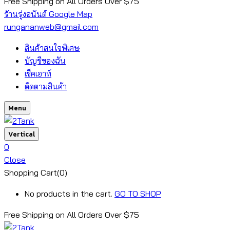
Free Shipping on All
Orders Over $75
ร้านรุ่งอนันต์ Google Map
rungananweb@gmail.com
สินค้าสนใจพิเศษ
บัญชีของฉัน
เช็คเอาท์
ติดตามสินค้า
Menu
Vertical
0
Close
Shopping Cart(0)
No products in the cart.
GO TO SHOP
Free Shipping on All
Orders Over $75