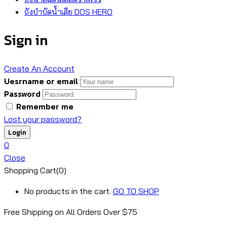
ถังบำบัดน้ำเสีย DOS HERO
Sign in
Create An Account
Uesrname or email
Password
Remember me
Lost your password?
0
Close
Shopping Cart(0)
No products in the cart.
GO TO SHOP
Free Shipping on All
Orders Over $75