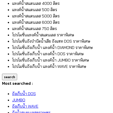
แทงค์น้ำสแตนเลส 4000 ลิตร
แทงค์น้ำสแตนเลส 500 ลิตร
แทงค์น้ำสแตนเลส 5000 ลิตร
แทงค์น้ำสแตนเลส 6000 ลิตร
แทงค์น้ำสแตนเลส 750 ลิตร
โปรโมชั่นแทงค์น้ำสแตนเลส ราคาพิเศษ
โปรโมชั่นถังบำบัดน้ำเสีย ถังแซท DOS ราคาพิเศษ
โปรโมชั่นถังเก็บน้ำ แทงค์น้ำ DIAMOND ราคาพิเศษ
โปรโมชั่นถังเก็บน้ำ แทงค์น้ำ DOS ราคาพิเศษ
โปรโมชั่นถังเก็บน้ำ แทงค์น้ำ JUMBO ราคาพิเศษ
โปรโมชั่นถังเก็บน้ำ แทงค์น้ำ WAVE ราคาพิเศษ
search
Most searched :
ถังเก็บน้ำ DOS
JUMBO
ถังเก็บน้ำ WAVE
ถังน้ำสแตนเลสตราเพชร