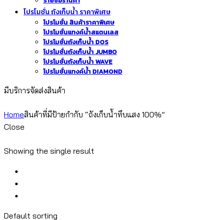
รายชื่อร้านค้า
โปรโมชั่น ถังเก็บน้ำ ราคาพิเศษ
โปรโมชั่น สินค้าราคาพิเศษ
โปรโมชั่นแทงค์น้ำสแตนเลส
โปรโมชั่นถังเก็บน้ำ DOS
โปรโมชั่นถังเก็บน้ำ JUMBO
โปรโมชั่นถังเก็บน้ำ WAVE
โปรโมชั่นแทงค์น้ำ DIAMOND
มีบริการจัดส่งสินค้า
Home
สินค้าที่มีป้ายกำกับ “ถังเก็บน้ำทึบแสง 100%”
Close
Showing the single result
Default sorting