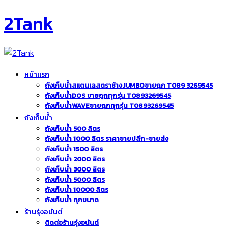
2Tank
หน้าแรก
ถังเก็บน้ำสแตนเลสตราช้างJUMBOขายถูก T089 3269545
ถังเก็บน้ำDOS ขายถูกทุกรุ่น T0893269545
ถังเก็บน้ำWAVEขายถูกทุกรุ่น T0893269545
ถังเก็บน้ำ
ถังเก็บน้ำ 500 ลิตร
ถังเก็บน้ำ 1000 ลิตร ราคาขายปลีก-ขายส่ง
ถังเก็บน้ำ 1500 ลิตร
ถังเก็บน้ำ 2000 ลิตร
ถังเก็บน้ำ 3000 ลิตร
ถังเก็บน้ำ 5000 ลิตร
ถังเก็บน้ำ 10000 ลิตร
ถังเก็บน้ำ ทุกขนาด
ร้านรุ่งอนันต์
ติดต่อร้านรุ่งอนันต์