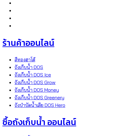
ร้านค้าออนไลน์
สีทองฮาโต้
ถังเก็บน้ำ DOS
ถังเก็บน้ำ DOS Ice
ถังเก็บน้ำ DOS Grow
ถังเก็บน้ำ DOS Money
ถังเก็บน้ำ DOS Greenery
ถังบำบัดน้ำเสีย DOS Hero
ซื้อถังเก็บน้ำ ออนไลน์