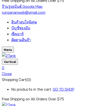
Free Shipping on All
Orders Over $75
ร้านรุ่งอนันต์ Google Map
rungananweb@gmail.com
สินค้าสนใจพิเศษ
บัญชีของฉัน
เช็คเอาท์
ติดตามสินค้า
Menu
Vertical
0
Close
Shopping Cart(0)
No products in the cart.
GO TO SHOP
Free Shipping on All
Orders Over $75