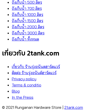
ถังเก็บน้ำ 500 ลิตร
ถังเก็บน้ำ 700 ลิตร
ถังเก็บน้ำ 1000 ลิตร
ถังเก็บน้ำ 1500 ลิตร
ถังเก็บน้ำ 2000 ลิตร
ถังเก็บน้ำ 3000 ลิตร
ถังเก็บน้ำ ทั้งหมด
เกี่ยวกับ 2tank.com
เกี่ยวกับ ร้านรุ่งอนันตฮาร์ดแวร์
ติดต่อ ร้านรุ่งอนันต์ฮาร์ดแวร์
Privacy policy
Terms & conditio
Blog
In the Press
© 2021 Runganan Hardware Store |
2tank.com