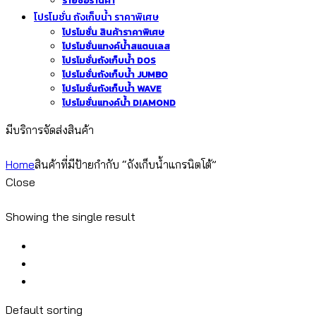
รายชื่อร้านค้า
โปรโมชั่น ถังเก็บน้ำ ราคาพิเศษ
โปรโมชั่น สินค้าราคาพิเศษ
โปรโมชั่นแทงค์น้ำสแตนเลส
โปรโมชั่นถังเก็บน้ำ DOS
โปรโมชั่นถังเก็บน้ำ JUMBO
โปรโมชั่นถังเก็บน้ำ WAVE
โปรโมชั่นแทงค์น้ำ DIAMOND
มีบริการจัดส่งสินค้า
Home
สินค้าที่มีป้ายกำกับ “ถังเก็บน้ำแกรนิตโต้”
Close
Showing the single result
Default sorting