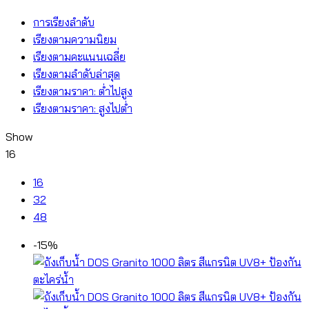
การเรียงลำดับ
เรียงตามความนิยม
เรียงตามคะแนนเฉลี่ย
เรียงตามลำดับล่าสุด
เรียงตามราคา: ต่ำไปสูง
เรียงตามราคา: สูงไปต่ำ
Show
16
16
32
48
-15%