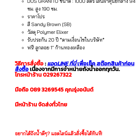
DOS GRANITO ขนาด : 1000 ลิตร เส้นผ่าศุนย์กลาง 94
ซม. สูง 190 ซม.
ราคาโปร
สี Sandy Brown (SB)
วัสดุ Polymer Elixer
รับประกัน 20 ปี *ตามเงื่อนไขในบริษัท*
ฟรี! ลูกลอย 1″ ก้านทองเหลือง
วิธีการสั่งซื้อ
:
แอดLINE ที่นี่
เพื่อเช็ค สต๊อกสินค้าก่อน
สั่งซื้อ
เนื่องจากมีการจำหน่ายถังน้ำออกทุกวัน.
โทรหน้าร้าน 029267322
มือถือ 089 3269545 คุณรุ่งอนันต์
มีหน้าร้าน จัดส่งทั่วไทย
อยากได้ถังน้ำดีๆ? แอดไลน์แล้วสั่งซื้อได้ทันที!