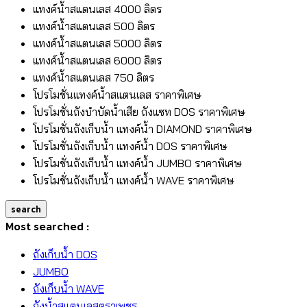
แทงค์น้ำสแตนเลส 4000 ลิตร
แทงค์น้ำสแตนเลส 500 ลิตร
แทงค์น้ำสแตนเลส 5000 ลิตร
แทงค์น้ำสแตนเลส 6000 ลิตร
แทงค์น้ำสแตนเลส 750 ลิตร
โปรโมชั่นแทงค์น้ำสแตนเลส ราคาพิเศษ
โปรโมชั่นถังบำบัดน้ำเสีย ถังแซท DOS ราคาพิเศษ
โปรโมชั่นถังเก็บน้ำ แทงค์น้ำ DIAMOND ราคาพิเศษ
โปรโมชั่นถังเก็บน้ำ แทงค์น้ำ DOS ราคาพิเศษ
โปรโมชั่นถังเก็บน้ำ แทงค์น้ำ JUMBO ราคาพิเศษ
โปรโมชั่นถังเก็บน้ำ แทงค์น้ำ WAVE ราคาพิเศษ
search
Most searched :
ถังเก็บน้ำ DOS
JUMBO
ถังเก็บน้ำ WAVE
ถังน้ำสแตนเลสตราเพชร