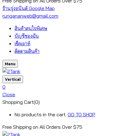
Free Shipping on All
Orders Over $75
ร้านรุ่งอนันต์ Google Map
rungananweb@gmail.com
สินค้าสนใจพิเศษ
บัญชีของฉัน
เช็คเอาท์
ติดตามสินค้า
Menu
Vertical
0
Close
Shopping Cart(0)
No products in the cart.
GO TO SHOP
Free Shipping on All
Orders Over $75