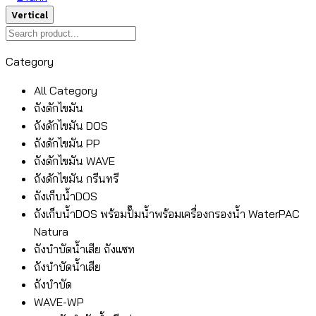
Vertical
Category
All Category
ถังดักไขมัน
ถังดักไขมัน DOS
ถังดักไขมัน PP
ถังดักไขมัน WAVE
ถังดักไขมัน กรีนทรี
ถังเก็บน้ำDOS
ถังเก็บน้ำDOS พร้อมปั๊มน้ำพร้อมเครื่องกรองน้ำ WaterPAC
Natura
ถังบำบัดน้ำเสีย ถังแซท
ถังบำบัดน้ำเสีย
ถังบำบัด
WAVE-WP