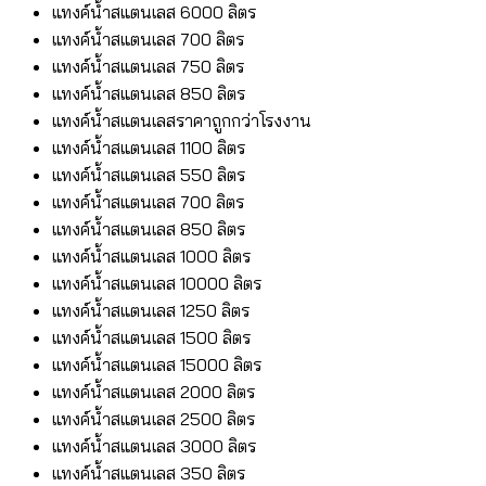
แทงค์น้ำสแตนเลส 6000 ลิตร
แทงค์น้ำสแตนเลส 700 ลิตร
แทงค์น้ำสแตนเลส 750 ลิตร
แทงค์น้ำสแตนเลส 850 ลิตร
แทงค์น้ำสแตนเลสราคาถูกกว่าโรงงาน
แทงค์น้ำสแตนเลส 1100 ลิตร
แทงค์น้ำสแตนเลส 550 ลิตร
แทงค์น้ำสแตนเลส 700 ลิตร
แทงค์น้ำสแตนเลส 850 ลิตร
แทงค์น้ำสแตนเลส 1000 ลิตร
แทงค์น้ำสแตนเลส 10000 ลิตร
แทงค์น้ำสแตนเลส 1250 ลิตร
แทงค์น้ำสแตนเลส 1500 ลิตร
แทงค์น้ำสแตนเลส 15000 ลิตร
แทงค์น้ำสแตนเลส 2000 ลิตร
แทงค์น้ำสแตนเลส 2500 ลิตร
แทงค์น้ำสแตนเลส 3000 ลิตร
แทงค์น้ำสแตนเลส 350 ลิตร