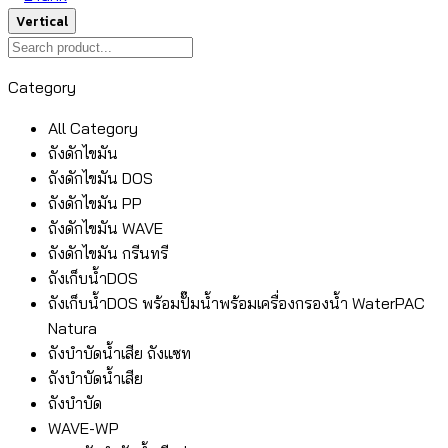
Vertical
Category
All Category
ถังดักไขมัน
ถังดักไขมัน DOS
ถังดักไขมัน PP
ถังดักไขมัน WAVE
ถังดักไขมัน กรีนทรี
ถังเก็บน้ำDOS
ถังเก็บน้ำDOS พร้อมปั๊มน้ำพร้อมเครื่องกรองน้ำ WaterPAC
Natura
ถังบำบัดน้ำเสีย ถังแซท
ถังบำบัดน้ำเสีย
ถังบำบัด
WAVE-WP