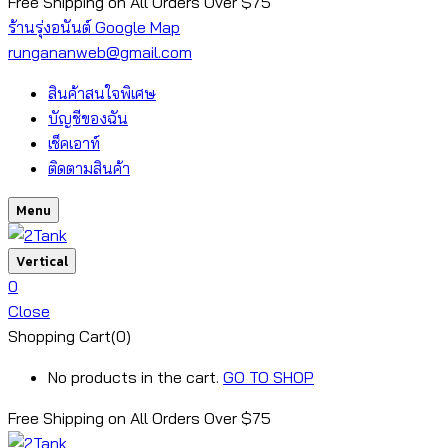
Free Shipping on All
Orders Over $75
ร้านรุ่งอนันต์ Google Map
rungananweb@gmail.com
สินค้าสนใจพิเศษ
บัญชีของฉัน
เช็คเอาท์
ติดตามสินค้า
Menu
Vertical
0
Close
Shopping Cart(0)
No products in the cart.
GO TO SHOP
Free Shipping on All
Orders Over $75