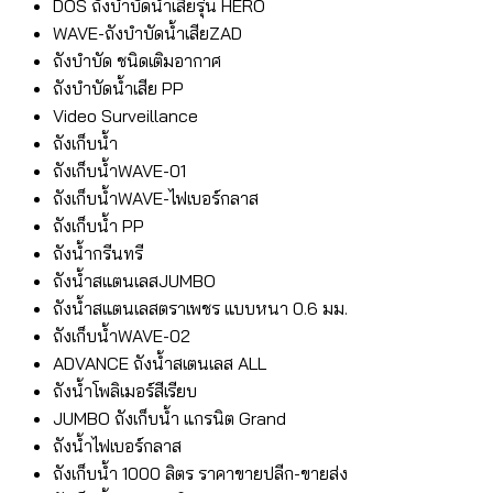
DOS ถังบำบัดน้ำเสียรุ่น HERO
WAVE-ถังบำบัดน้ำเสียZAD
ถังบำบัด ชนิดเติมอากาศ
ถังบำบัดน้ำเสีย PP
Video Surveillance
ถังเก็บน้ำ
ถังเก็บน้ำWAVE-01
ถังเก็บน้ำWAVE-ไฟเบอร์กลาส
ถังเก็บน้ำ PP
ถังน้ำกรีนทรี
ถังน้ำสแตนเลสJUMBO
ถังน้ำสแตนเลสตราเพชร แบบหนา 0.6 มม.
ถังเก็บน้ำWAVE-02
ADVANCE ถังน้ำสเตนเลส ALL
ถังน้ำโพลิเมอร์สีเรียบ
JUMBO ถังเก็บน้ำ แกรนิต Grand
ถังน้ำไฟเบอร์กลาส
ถังเก็บน้ำ 1000 ลิตร ราคาขายปลีก-ขายส่ง