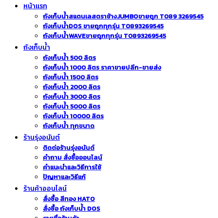
หน้าแรก
ถังเก็บน้ำสแตนเลสตราช้างJUMBOขายถูก T089 3269545
ถังเก็บน้ำDOS ขายถูกทุกรุ่น T0893269545
ถังเก็บน้ำWAVEขายถูกทุกรุ่น T0893269545
ถังเก็บน้ำ
ถังเก็บน้ำ 500 ลิตร
ถังเก็บน้ำ 1000 ลิตร ราคาขายปลีก-ขายส่ง
ถังเก็บน้ำ 1500 ลิตร
ถังเก็บน้ำ 2000 ลิตร
ถังเก็บน้ำ 3000 ลิตร
ถังเก็บน้ำ 5000 ลิตร
ถังเก็บน้ำ 10000 ลิตร
ถังเก็บน้ำ ทุกขนาด
ร้านรุ่งอนันต์
ติดต่อร้านรุ่งอนันต์
คำถาม สั่งซื้อออนไลน์
คำแนะนำและวิธีการใช้
ปัญหาและวิธีแก้
ร้านค้าออนไลน์
สั่งซื้อ สีทอง HATO
สั่งซื้อ ถังเก็บน้ำ DOS