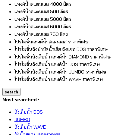
แทงค์น้ำสแตนเลส 4000 ลิตร
แทงค์น้ำสแตนเลส 500 ลิตร
แทงค์น้ำสแตนเลส 5000 ลิตร
แทงค์น้ำสแตนเลส 6000 ลิตร
แทงค์น้ำสแตนเลส 750 ลิตร
โปรโมชั่นแทงค์น้ำสแตนเลส ราคาพิเศษ
โปรโมชั่นถังบำบัดน้ำเสีย ถังแซท DOS ราคาพิเศษ
โปรโมชั่นถังเก็บน้ำ แทงค์น้ำ DIAMOND ราคาพิเศษ
โปรโมชั่นถังเก็บน้ำ แทงค์น้ำ DOS ราคาพิเศษ
โปรโมชั่นถังเก็บน้ำ แทงค์น้ำ JUMBO ราคาพิเศษ
โปรโมชั่นถังเก็บน้ำ แทงค์น้ำ WAVE ราคาพิเศษ
search
Most searched :
ถังเก็บน้ำ DOS
JUMBO
ถังเก็บน้ำ WAVE
ถังน้ำสแตนเลสตราเพชร