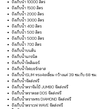
ถังเก็บน้ำ 10000 ลิตร
ถังเก็บน้ำ 1500 ลิตร
ถังเก็บน้ำ 2000 ลิตร
ถังเก็บน้ำ 3000 ลิตร
ถังเก็บน้ำ 400 ลิตร
ถังเก็บน้ำ 500 ลิตร
ถังเก็บน้ำ 5000 ลิตร
ถังเก็บน้ำ 700 ลิตร
ถังเก็บน้ำบนดิน
ถังเก็บน้ำแกรนิต
ถังเก็บน้ำโพลิเมอร์
ถังเก็บน้ำไฟเบอร์กลาส
ถังเก็บน้ำSLIM ทรง4เหลี่ยม กว้างแค่ 39 ซม.กับ 68 ซม.
ถังเก็บน้ำจัดส่งฟรี
ถังเก็บน้ำตราจัมโบ้ JUMBO จัดส่งฟรี
ถังเก็บน้ำตราดอส DOS จัดส่งฟรี
ถังเก็บน้ำตราเพชร DIAMOND จัดส่งฟรี
ถังเก็บน้ำตราเวฟ WAVE จัดส่งฟรี