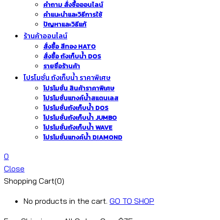
คำถาม สั่งซื้อออนไลน์
คำแนะนำและวิธีการใช้
ปัญหาและวิธีแก้
ร้านค้าออนไลน์
สั่งซื้อ สีทอง HATO
สั่งซื้อ ถังเก็บน้ำ DOS
รายชื่อร้านค้า
โปรโมชั่น ถังเก็บน้ำ ราคาพิเศษ
โปรโมชั่น สินค้าราคาพิเศษ
โปรโมชั่นแทงค์น้ำสแตนเลส
โปรโมชั่นถังเก็บน้ำ DOS
โปรโมชั่นถังเก็บน้ำ JUMBO
โปรโมชั่นถังเก็บน้ำ WAVE
โปรโมชั่นแทงค์น้ำ DIAMOND
0
Close
Shopping Cart(0)
No products in the cart.
GO TO SHOP