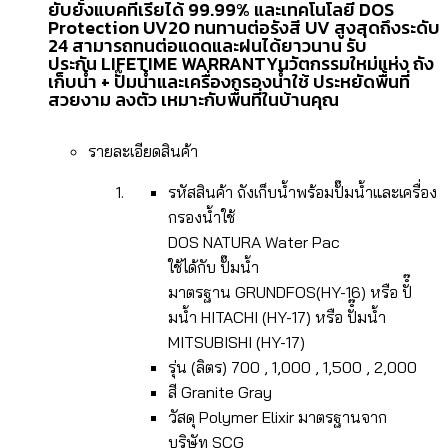
ยับยั้งแบคทีเรียได้ 99.99% และเทคโนโลยี DOS
Protection UV20 ทนทานต่อรังสี UV สูงสุดถึงระดับ
24 สามารถทนต่อแดดและฝนได้ยาวนาน รับ
ประกัน LIFETIME WARRANTYนวัตกรรมใหม่แห่ง ถัง
เก็บน้ำ + ปั๊มน้ำและเครื่องกรองน้ำใช้ ประหยัดพื้นที่
สวยงาม ลงตัว เหมาะกับพื้นที่ในบ้านคุณ
รายละเอียดสินค้า
รหัสสินค้า ถังเก็บน้ำพร้อมปั๊มน้ำและเครื่อง
กรองน้ำใช้
DOS NATURA Water Pac
ใช้ได้กับ ปั๊มน้ำ
มาตรฐาน GRUNDFOS(HY-16) หรือ ปัํ๊
มน้ำ HITACHI (HY-17) หรือ ปัํ๊มน้ำ
MITSUBISHI (HY-17)
รุ่น (ลิตร) 700 , 1,000 , 1,500 , 2,000
สี Granite Gray
วัสดุ Polymer Elixir มาตรฐานจาก
บริษัท SCG