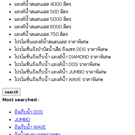
แทงค์น้ำสแตนเลส 4000 ลิตร
แทงค์น้ำสแตนเลส 500 ลิตร
แทงค์น้ำสแตนเลส 5000 ลิตร
แทงค์น้ำสแตนเลส 6000 ลิตร
แทงค์น้ำสแตนเลส 750 ลิตร
โปรโมชั่นแทงค์น้ำสแตนเลส ราคาพิเศษ
โปรโมชั่นถังบำบัดน้ำเสีย ถังแซท DOS ราคาพิเศษ
โปรโมชั่นถังเก็บน้ำ แทงค์น้ำ DIAMOND ราคาพิเศษ
โปรโมชั่นถังเก็บน้ำ แทงค์น้ำ DOS ราคาพิเศษ
โปรโมชั่นถังเก็บน้ำ แทงค์น้ำ JUMBO ราคาพิเศษ
โปรโมชั่นถังเก็บน้ำ แทงค์น้ำ WAVE ราคาพิเศษ
search
Most searched :
ถังเก็บน้ำ DOS
JUMBO
ถังเก็บน้ำ WAVE
ถังน้ำสแตนเลสตราเพชร