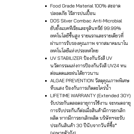
Food Grade Material 100% สะอาด
ปลอดภัย ไร้สารปนเปื้อน
DOS Silver Combac Anti-Microbial
ยับยั้งแบคทีเรียและจุลินทรีย์ 99.99%
เทคโนโลยีขั้นสูง รายแรกและรายเดียวที่
ผ่านการรับรองคุณภาพ จากสมาคมนาโน
เทคโนโลยีแห่งประเทศไทย
UV STABILIZER ป้องกันรังสี UV
นวัตกรรมแห่งการป้องกันรังสี UV24 ทน
ต่อแดดและฝนได้ยาวนาน
ALGAE PREVENTION วัสดุคุณภาพพิเศษ
ทึบแสง ป้องกันการเกิดตะไคร่น้ำ
LIFETIME WARRANTY (Extended 30Y)
รับประกันตลอดอายุการใช้งาน จะหมดอายุ
การรับประกันก็ต่อเมื่อสินค้ามีการยกเลิก
ผลิต หากมีการยกเลิกผลิต บริษัทฯจะรับ
ประกันสินค้า 30 ปีนับจากวันที่ซื้อ*
(เฉพาะตัวถัง)