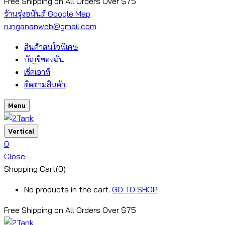
Free Shipping on All
Orders Over $75
ร้านรุ่งอนันต์ Google Map
rungananweb@gmail.com
สินค้าสนใจพิเศษ
บัญชีของฉัน
เช็คเอาท์
ติดตามสินค้า
Menu
Vertical
0
Close
Shopping Cart(0)
No products in the cart.
GO TO SHOP
Free Shipping on All
Orders Over $75