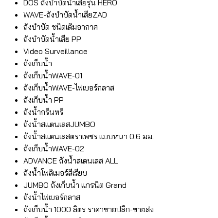
DOS ถังบำบัดน้ำเสียรุ่น HERO
WAVE-ถังบำบัดน้ำเสียZAD
ถังบำบัด ชนิดเติมอากาศ
ถังบำบัดน้ำเสีย PP
Video Surveillance
ถังเก็บน้ำ
ถังเก็บน้ำWAVE-01
ถังเก็บน้ำWAVE-ไฟเบอร์กลาส
ถังเก็บน้ำ PP
ถังน้ำกรีนทรี
ถังน้ำสแตนเลสJUMBO
ถังน้ำสแตนเลสตราเพชร แบบหนา 0.6 มม.
ถังเก็บน้ำWAVE-02
ADVANCE ถังน้ำสเตนเลส ALL
ถังน้ำโพลิเมอร์สีเรียบ
JUMBO ถังเก็บน้ำ แกรนิต Grand
ถังน้ำไฟเบอร์กลาส
ถังเก็บน้ำ 1000 ลิตร ราคาขายปลีก-ขายส่ง