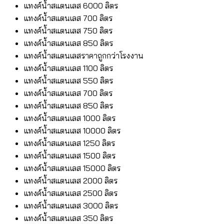
แทงค์น้ำสแตนเลส 6000 ลิตร
แทงค์น้ำสแตนเลส 700 ลิตร
แทงค์น้ำสแตนเลส 750 ลิตร
แทงค์น้ำสแตนเลส 850 ลิตร
แทงค์น้ำสแตนเลสราคาถูกกว่าโรงงาน
แทงค์น้ำสแตนเลส 1100 ลิตร
แทงค์น้ำสแตนเลส 550 ลิตร
แทงค์น้ำสแตนเลส 700 ลิตร
แทงค์น้ำสแตนเลส 850 ลิตร
แทงค์น้ำสแตนเลส 1000 ลิตร
แทงค์น้ำสแตนเลส 10000 ลิตร
แทงค์น้ำสแตนเลส 1250 ลิตร
แทงค์น้ำสแตนเลส 1500 ลิตร
แทงค์น้ำสแตนเลส 15000 ลิตร
แทงค์น้ำสแตนเลส 2000 ลิตร
แทงค์น้ำสแตนเลส 2500 ลิตร
แทงค์น้ำสแตนเลส 3000 ลิตร
แทงค์น้ำสแตนเลส 350 ลิตร