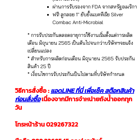
ผ่านการรับรองจาก FDA จากสหรัฐอเมริกา
ฟรี! ลูกลอย 1″ ยับยั้งแบคทีเรีย Silver
Combac Anti-Microbial
* การรับประกันตลอดอายุการใช้งานเริ่มตั้งแต่การผลิต
เดือน มิถุนายน 2565 เป็นต้นไปจนกว่าบริษัทฯจะแจ้ง
เปลี่ยนแปลง
* สำหรับการผลิตก่อนเดือน มิถุนายน 2565 รับประกัน
สินค้า 25 ปี
* เงื่อนไขการรับประกันเป็นไปตามที่บริษัทกำหนด
วิธีการสั่งซื้อ :
แอดLINE ที่นี่ เพื่อเช็ค สต๊อกสินค้า
ก่อนสั่งซื้อ
เนื่องจากมีการจำหน่ายถังน้ำออกทุก
วัน
โทรหน้าร้าน 029267322