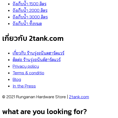
ถังเก็บน้ำ 1500 ลิตร
ถังเก็บน้ำ 2000 ลิตร
ถังเก็บน้ำ 3000 ลิตร
ถังเก็บน้ำ ทั้งหมด
เกี่ยวกับ 2tank.com
เกี่ยวกับ ร้านรุ่งอนันตฮาร์ดแวร์
ติดต่อ ร้านรุ่งอนันต์ฮาร์ดแวร์
Privacy policy
Terms & conditio
Blog
In the Press
© 2021 Runganan Hardware Store |
2tank.com
what are you looking for?