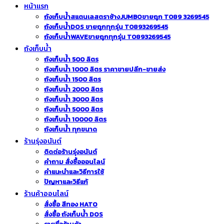
หน้าแรก
ถังเก็บน้ำสแตนเลสตราช้างJUMBOขายถูก T089 3269545
ถังเก็บน้ำDOS ขายถูกทุกรุ่น T0893269545
ถังเก็บน้ำWAVEขายถูกทุกรุ่น T0893269545
ถังเก็บน้ำ
ถังเก็บน้ำ 500 ลิตร
ถังเก็บน้ำ 1000 ลิตร ราคาขายปลีก-ขายส่ง
ถังเก็บน้ำ 1500 ลิตร
ถังเก็บน้ำ 2000 ลิตร
ถังเก็บน้ำ 3000 ลิตร
ถังเก็บน้ำ 5000 ลิตร
ถังเก็บน้ำ 10000 ลิตร
ถังเก็บน้ำ ทุกขนาด
ร้านรุ่งอนันต์
ติดต่อร้านรุ่งอนันต์
คำถาม สั่งซื้อออนไลน์
คำแนะนำและวิธีการใช้
ปัญหาและวิธีแก้
ร้านค้าออนไลน์
สั่งซื้อ สีทอง HATO
สั่งซื้อ ถังเก็บน้ำ DOS