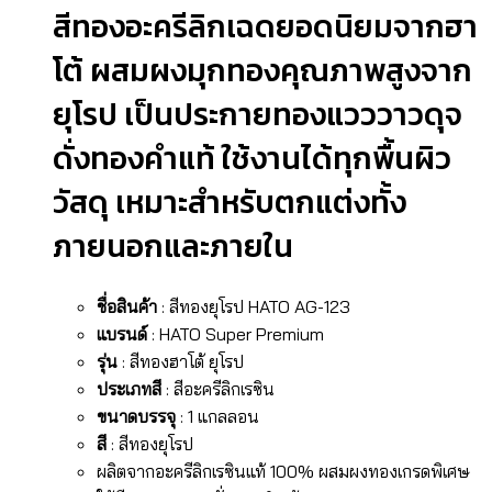
สีทองอะครีลิกเฉดยอดนิยมจากฮา
โต้ ผสมผงมุกทองคุณภาพสูงจาก
ยุโรป เป็นประกายทองแวววาวดุจ
ดั่งทองคำแท้ ใช้งานได้ทุกพื้นผิว
วัสดุ เหมาะสำหรับตกแต่งทั้ง
ภายนอกและภายใน
ชื่อสินค้า
: สีทองยุโรป HATO AG-123
แบรนด์
: HATO Super Premium
รุ่น
: สีทองฮาโต้ ยุโรป
ประเภทสี
: สีอะครีลิกเรซิน
ขนาดบรรจุ
: 1 แกลลอน
สี
: สีทองยุโรป
ผลิตจากอะครีลิกเรซินแท้ 100% ผสมผงทองเกรดพิเศษ