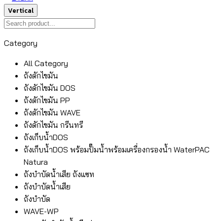
Vertical
Category
All Category
ถังดักไขมัน
ถังดักไขมัน DOS
ถังดักไขมัน PP
ถังดักไขมัน WAVE
ถังดักไขมัน กรีนทรี
ถังเก็บน้ำDOS
ถังเก็บน้ำDOS พร้อมปั๊มน้ำพร้อมเครื่องกรองน้ำ WaterPAC
Natura
ถังบำบัดน้ำเสีย ถังแซท
ถังบำบัดน้ำเสีย
ถังบำบัด
WAVE-WP