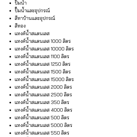
ปั๊มน้ำ
ปั๊มน้ำและอุปกรณ์
สีทาบ้านและอุปกรณ์
สีทอง
แทงค์น้ำสแตนเลส
แทงค์น้ำสแตนเลส 1000 ลิตร
แทงค์น้ำสแตนเลส 10000 ลิตร
แทงค์น้ำสแตนเลส 1100 ลิตร
แทงค์น้ำสแตนเลส 1250 ลิตร
แทงค์น้ำสแตนเลส 1500 ลิตร
แทงค์น้ำสแตนเลส 15000 ลิตร
แทงค์น้ำสแตนเลส 2000 ลิตร
แทงค์น้ำสแตนเลส 2500 ลิตร
แทงค์น้ำสแตนเลส 350 ลิตร
แทงค์น้ำสแตนเลส 4000 ลิตร
แทงค์น้ำสแตนเลส 500 ลิตร
แทงค์น้ำสแตนเลส 5000 ลิตร
แทงค์น้ำสแตนเลส 550 ลิตร