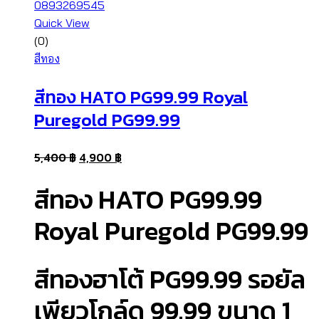
Quick View
(0)
สีทอง
สีทอง HATO PG99.99 Royal
Puregold PG99.99
Original
Current
5,400
฿
4,900
฿
price
price
สีทอง HATO PG99.99
was:
is:
5,400 ฿.
4,900 ฿.
Royal Puregold PG99.99
สีทองฮาโต้ PG99.99 รอยัล
เพียวโกล์ด 99.99 ขนาด 1