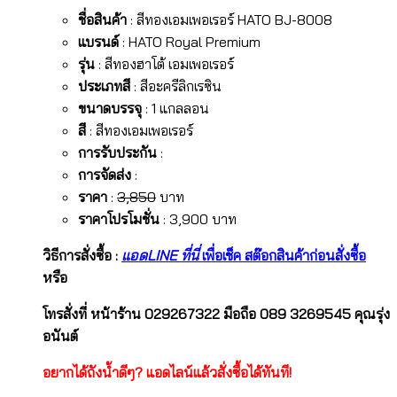
ชื่อสินค้า
: สีทองเอมเพอเรอร์ HATO BJ-8008
แบรนด์
: HATO Royal Premium
รุ่น
: สีทองฮาโต้ เอมเพอเรอร์
ประเภทสี
: สีอะครีลิกเรซิน
ขนาดบรรจุ
: 1 แกลลอน
สี
: สีทองเอมเพอเรอร์
การรับประกัน
:
การจัดส่ง
:
ราคา
:
3,850
บาท
ราคาโปรโมชั่น
: 3,900 บาท
วิธีการสั่งซื้อ :
แอดLINE ที่นี่
เพื่อเช็ค สต๊อกสินค้าก่อนสั่งซื้อ
หรือ
โทรสั่งที่ หน้าร้าน 029267322 มือถือ 089 3269545 คุณรุ่ง
อนันต์
อยากได้ถังน้ำดีๆ? แอดไลน์แล้วสั่งซื้อได้ทันที!