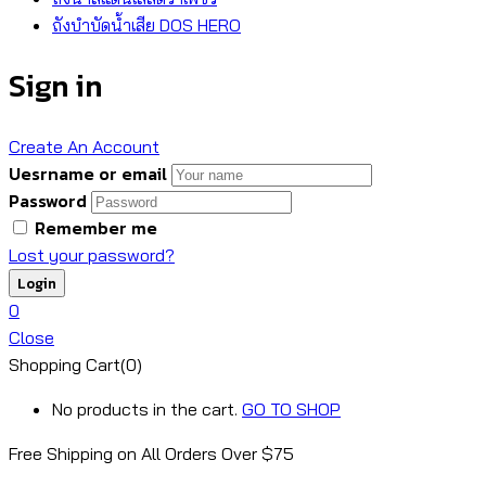
ถังบำบัดน้ำเสีย DOS HERO
Sign in
Create An Account
Uesrname or email
Password
Remember me
Lost your password?
0
Close
Shopping Cart(0)
No products in the cart.
GO TO SHOP
Free Shipping on All
Orders Over $75