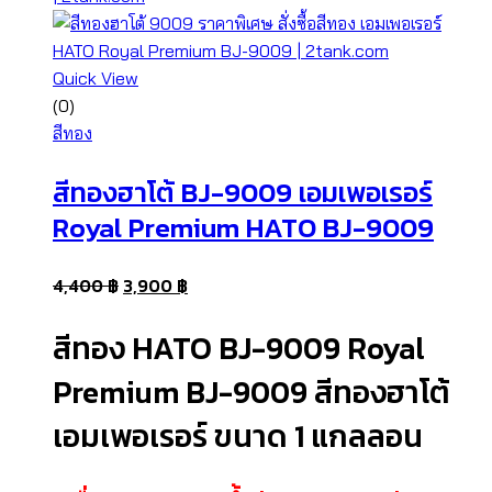
Quick View
(0)
สีทอง
สีทองฮาโต้ BJ-9009 เอมเพอเรอร์
Royal Premium HATO BJ-9009
Original
Current
4,400
฿
3,900
฿
price
price
สีทอง HATO BJ-9009 Royal
was:
is:
4,400 ฿.
3,900 ฿.
Premium BJ-9009 สีทองฮาโต้
เอมเพอเรอร์ ขนาด 1 แกลลอน