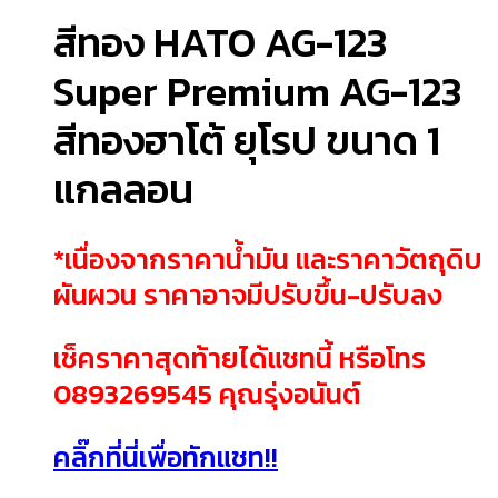
price
price
สีทอง HATO AG-123
was:
is:
2,750 ฿.
2,480 ฿.
Super Premium AG-123
สีทองฮาโต้ ยุโรป ขนาด 1
แกลลอน
*เนื่องจากราคาน้ำมัน และราคาวัตถุดิบ
ผันผวน ราคาอาจมีปรับขึ้น-ปรับลง
เช็คราคาสุดท้ายได้แชทนี้ หรือโทร
0893269545 คุณรุ่งอนันต์
คลิ๊กที่นี่เพื่อทักแชท!!