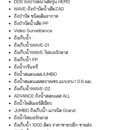
DOS ถังบำบัดน้ำเสียรุ่น HERO
WAVE-ถังบำบัดน้ำเสียZAD
ถังบำบัด ชนิดเติมอากาศ
ถังบำบัดน้ำเสีย PP
Video Surveillance
ถังเก็บน้ำ
ถังเก็บน้ำWAVE-01
ถังเก็บน้ำWAVE-ไฟเบอร์กลาส
ถังเก็บน้ำ PP
ถังน้ำกรีนทรี
ถังน้ำสแตนเลสJUMBO
ถังน้ำสแตนเลสตราเพชร แบบหนา 0.6 มม.
ถังเก็บน้ำWAVE-02
ADVANCE ถังน้ำสเตนเลส ALL
ถังน้ำโพลิเมอร์สีเรียบ
JUMBO ถังเก็บน้ำ แกรนิต Grand
ถังน้ำไฟเบอร์กลาส
ถังเก็บน้ำ 1000 ลิตร ราคาขายปลีก-ขายส่ง