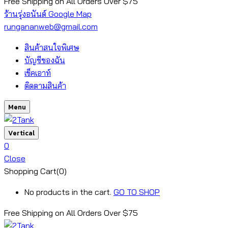
Free Shipping on All
Orders Over $75
ร้านรุ่งอนันต์ Google Map
rungananweb@gmail.com
สินค้าสนใจพิเศษ
บัญชีของฉัน
เช็คเอาท์
ติดตามสินค้า
Menu
Vertical
0
Close
Shopping Cart(0)
No products in the cart.
GO TO SHOP
Free Shipping on All
Orders Over $75