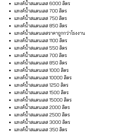
แทงค์น้ำสแตนเลส 6000 ลิตร
แทงค์น้ำสแตนเลส 700 ลิตร
แทงค์น้ำสแตนเลส 750 ลิตร
แทงค์น้ำสแตนเลส 850 ลิตร
แทงค์น้ำสแตนเลสราคาถูกกว่าโรงงาน
แทงค์น้ำสแตนเลส 1100 ลิตร
แทงค์น้ำสแตนเลส 550 ลิตร
แทงค์น้ำสแตนเลส 700 ลิตร
แทงค์น้ำสแตนเลส 850 ลิตร
แทงค์น้ำสแตนเลส 1000 ลิตร
แทงค์น้ำสแตนเลส 10000 ลิตร
แทงค์น้ำสแตนเลส 1250 ลิตร
แทงค์น้ำสแตนเลส 1500 ลิตร
แทงค์น้ำสแตนเลส 15000 ลิตร
แทงค์น้ำสแตนเลส 2000 ลิตร
แทงค์น้ำสแตนเลส 2500 ลิตร
แทงค์น้ำสแตนเลส 3000 ลิตร
แทงค์น้ำสแตนเลส 350 ลิตร