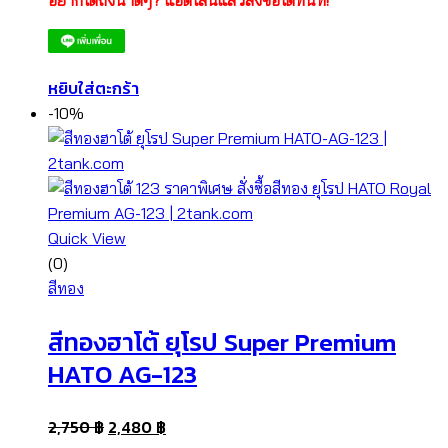
หยิบใส่ตะกร้า
-10%
Quick View
(0)
สีทอง
สีทองฮาโต้ ยุโรป Super Premium
HATO AG-123
Original
Current
2,750
฿
2,480
฿