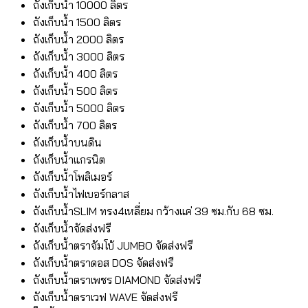
ถังเก็บน้ำ 10000 ลิตร
ถังเก็บน้ำ 1500 ลิตร
ถังเก็บน้ำ 2000 ลิตร
ถังเก็บน้ำ 3000 ลิตร
ถังเก็บน้ำ 400 ลิตร
ถังเก็บน้ำ 500 ลิตร
ถังเก็บน้ำ 5000 ลิตร
ถังเก็บน้ำ 700 ลิตร
ถังเก็บน้ำบนดิน
ถังเก็บน้ำแกรนิต
ถังเก็บน้ำโพลิเมอร์
ถังเก็บน้ำไฟเบอร์กลาส
ถังเก็บน้ำSLIM ทรง4เหลี่ยม กว้างแค่ 39 ซม.กับ 68 ซม.
ถังเก็บน้ำจัดส่งฟรี
ถังเก็บน้ำตราจัมโบ้ JUMBO จัดส่งฟรี
ถังเก็บน้ำตราดอส DOS จัดส่งฟรี
ถังเก็บน้ำตราเพชร DIAMOND จัดส่งฟรี
ถังเก็บน้ำตราเวฟ WAVE จัดส่งฟรี