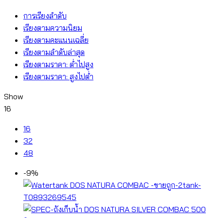
การเรียงลำดับ
เรียงตามความนิยม
เรียงตามคะแนนเฉลี่ย
เรียงตามลำดับล่าสุด
เรียงตามราคา: ต่ำไปสูง
เรียงตามราคา: สูงไปต่ำ
Show
16
16
32
48
-9%