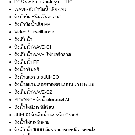
DOS ถังบำบัดน้ำเสียรุ่น HERO
WAVE-ถังบำบัดน้ำเสียZAD
ถังบำบัด ชนิดเติมอากาศ
ถังบำบัดน้ำเสีย PP
Video Surveillance
ถังเก็บน้ำ
ถังเก็บน้ำWAVE-01
ถังเก็บน้ำWAVE-ไฟเบอร์กลาส
ถังเก็บน้ำ PP
ถังน้ำกรีนทรี
ถังน้ำสแตนเลสJUMBO
ถังน้ำสแตนเลสตราเพชร แบบหนา 0.6 มม.
ถังเก็บน้ำWAVE-02
ADVANCE ถังน้ำสเตนเลส ALL
ถังน้ำโพลิเมอร์สีเรียบ
JUMBO ถังเก็บน้ำ แกรนิต Grand
ถังน้ำไฟเบอร์กลาส
ถังเก็บน้ำ 1000 ลิตร ราคาขายปลีก-ขายส่ง