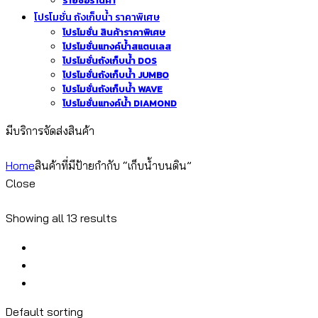
รายชื่อร้านค้า
โปรโมชั่น ถังเก็บน้ำ ราคาพิเศษ
โปรโมชั่น สินค้าราคาพิเศษ
โปรโมชั่นแทงค์น้ำสแตนเลส
โปรโมชั่นถังเก็บน้ำ DOS
โปรโมชั่นถังเก็บน้ำ JUMBO
โปรโมชั่นถังเก็บน้ำ WAVE
โปรโมชั่นแทงค์น้ำ DIAMOND
มีบริการจัดส่งสินค้า
Home
สินค้าที่มีป้ายกำกับ “เก็บน้ำบนดิน”
Close
Showing all 13 results
Default sorting