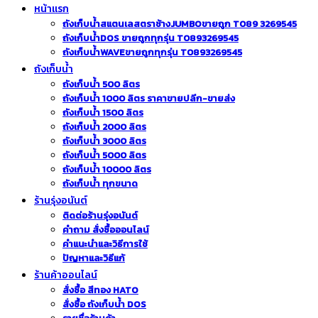
หน้าแรก
ถังเก็บน้ำสแตนเลสตราช้างJUMBOขายถูก T089 3269545
ถังเก็บน้ำDOS ขายถูกทุกรุ่น T0893269545
ถังเก็บน้ำWAVEขายถูกทุกรุ่น T0893269545
ถังเก็บน้ำ
ถังเก็บน้ำ 500 ลิตร
ถังเก็บน้ำ 1000 ลิตร ราคาขายปลีก-ขายส่ง
ถังเก็บน้ำ 1500 ลิตร
ถังเก็บน้ำ 2000 ลิตร
ถังเก็บน้ำ 3000 ลิตร
ถังเก็บน้ำ 5000 ลิตร
ถังเก็บน้ำ 10000 ลิตร
ถังเก็บน้ำ ทุกขนาด
ร้านรุ่งอนันต์
ติดต่อร้านรุ่งอนันต์
คำถาม สั่งซื้อออนไลน์
คำแนะนำและวิธีการใช้
ปัญหาและวิธีแก้
ร้านค้าออนไลน์
สั่งซื้อ สีทอง HATO
สั่งซื้อ ถังเก็บน้ำ DOS