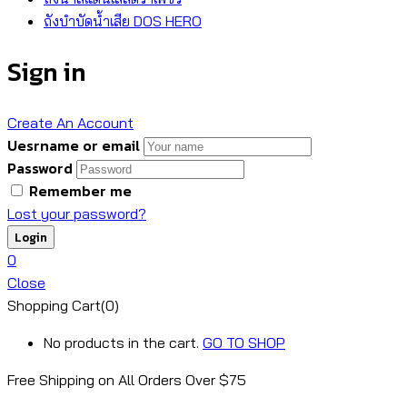
ถังบำบัดน้ำเสีย DOS HERO
Sign in
Create An Account
Uesrname or email
Password
Remember me
Lost your password?
0
Close
Shopping Cart(0)
No products in the cart.
GO TO SHOP
Free Shipping on All
Orders Over $75