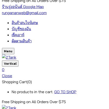
Free Shipping on All
Orders Over $75
ร้านรุ่งอนันต์ Google Map
rungananweb@gmail.com
สินค้าสนใจพิเศษ
บัญชีของฉัน
เช็คเอาท์
ติดตามสินค้า
Menu
Vertical
0
Close
Shopping Cart(0)
No products in the cart.
GO TO SHOP
Free Shipping on All
Orders Over $75