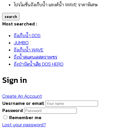
โปรโมชั่นถังเก็บน้ำ แทงค์น้ำ WAVE ราคาพิเศษ
search
Most searched :
ถังเก็บน้ำ DOS
JUMBO
ถังเก็บน้ำ WAVE
ถังน้ำสแตนเลสตราเพชร
ถังบำบัดน้ำเสีย DOS HERO
Sign in
Create An Account
Uesrname or email
Password
Remember me
Lost your password?