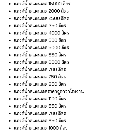
แทงค์น้ำสแตนเลส 15000 ลิตร
แทงค์น้ำสแตนเลส 2000 ลิตร
แทงค์น้ำสแตนเลส 2500 ลิตร
แทงค์น้ำสแตนเลส 350 ลิตร
แทงค์น้ำสแตนเลส 4000 ลิตร
แทงค์น้ำสแตนเลส 500 ลิตร
แทงค์น้ำสแตนเลส 5000 ลิตร
แทงค์น้ำสแตนเลส 550 ลิตร
แทงค์น้ำสแตนเลส 6000 ลิตร
แทงค์น้ำสแตนเลส 700 ลิตร
แทงค์น้ำสแตนเลส 750 ลิตร
แทงค์น้ำสแตนเลส 850 ลิตร
แทงค์น้ำสแตนเลสราคาถูกกว่าโรงงาน
แทงค์น้ำสแตนเลส 1100 ลิตร
แทงค์น้ำสแตนเลส 550 ลิตร
แทงค์น้ำสแตนเลส 700 ลิตร
แทงค์น้ำสแตนเลส 850 ลิตร
แทงค์น้ำสแตนเลส 1000 ลิตร