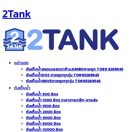
2Tank
หน้าแรก
ถังเก็บน้ำสแตนเลสตราช้างJUMBOขายถูก T089 3269545
ถังเก็บน้ำDOS ขายถูกทุกรุ่น T0893269545
ถังเก็บน้ำWAVEขายถูกทุกรุ่น T0893269545
ถังเก็บน้ำ
ถังเก็บน้ำ 500 ลิตร
ถังเก็บน้ำ 1000 ลิตร ราคาขายปลีก-ขายส่ง
ถังเก็บน้ำ 1500 ลิตร
ถังเก็บน้ำ 2000 ลิตร
ถังเก็บน้ำ 3000 ลิตร
ถังเก็บน้ำ 5000 ลิตร
ถังเก็บน้ำ 10000 ลิตร