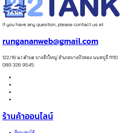
8,700 ฿.
7,700 ฿.
If you have any question, please contact us at
rungananweb@gmail.com
122/16 ม.1 ตำบล บางรักใหญ่ อำเภอบางบัวทอง นนทบุรี 11110
089 326 9545
ร้านค้าออนไลน์
สีทองฮาโต้