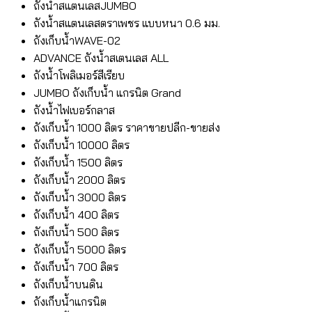
ถังน้ำสแตนเลสJUMBO
ถังน้ำสแตนเลสตราเพชร แบบหนา 0.6 มม.
ถังเก็บน้ำWAVE-02
ADVANCE ถังน้ำสเตนเลส ALL
ถังน้ำโพลิเมอร์สีเรียบ
JUMBO ถังเก็บน้ำ แกรนิต Grand
ถังน้ำไฟเบอร์กลาส
ถังเก็บน้ำ 1000 ลิตร ราคาขายปลีก-ขายส่ง
ถังเก็บน้ำ 10000 ลิตร
ถังเก็บน้ำ 1500 ลิตร
ถังเก็บน้ำ 2000 ลิตร
ถังเก็บน้ำ 3000 ลิตร
ถังเก็บน้ำ 400 ลิตร
ถังเก็บน้ำ 500 ลิตร
ถังเก็บน้ำ 5000 ลิตร
ถังเก็บน้ำ 700 ลิตร
ถังเก็บน้ำบนดิน
ถังเก็บน้ำแกรนิต