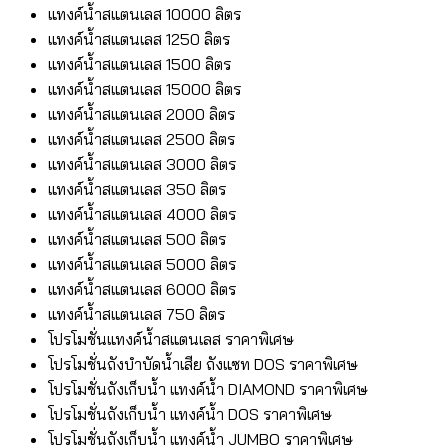
แทงค์น้ำสแตนเลส 10000 ลิตร
แทงค์น้ำสแตนเลส 1250 ลิตร
แทงค์น้ำสแตนเลส 1500 ลิตร
แทงค์น้ำสแตนเลส 15000 ลิตร
แทงค์น้ำสแตนเลส 2000 ลิตร
แทงค์น้ำสแตนเลส 2500 ลิตร
แทงค์น้ำสแตนเลส 3000 ลิตร
แทงค์น้ำสแตนเลส 350 ลิตร
แทงค์น้ำสแตนเลส 4000 ลิตร
แทงค์น้ำสแตนเลส 500 ลิตร
แทงค์น้ำสแตนเลส 5000 ลิตร
แทงค์น้ำสแตนเลส 6000 ลิตร
แทงค์น้ำสแตนเลส 750 ลิตร
โปรโมชั่นแทงค์น้ำสแตนเลส ราคาพิเศษ
โปรโมชั่นถังบำบัดน้ำเสีย ถังแซท DOS ราคาพิเศษ
โปรโมชั่นถังเก็บน้ำ แทงค์น้ำ DIAMOND ราคาพิเศษ
โปรโมชั่นถังเก็บน้ำ แทงค์น้ำ DOS ราคาพิเศษ
โปรโมชั่นถังเก็บน้ำ แทงค์น้ำ JUMBO ราคาพิเศษ