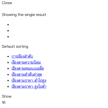
Close
Showing the single result
Default sorting
การเรียงลำดับ
เรียงตามความนิยม
เรียงตามคะแนนเฉลี่ย
เรียงตามลำดับล่าสุด
เรียงตามราคา: ต่ำไปสูง
เรียงตามราคา: สูงไปต่ำ
Show
16