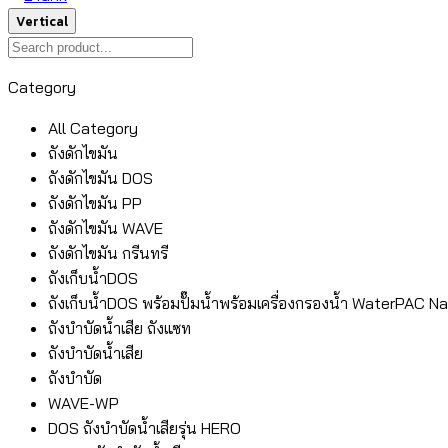
Vertical
Category
All Category
ถังดักไขมัน
ถังดักไขมัน DOS
ถังดักไขมัน PP
ถังดักไขมัน WAVE
ถังดักไขมัน กรีนทรี
ถังเก็บน้ำDOS
ถังเก็บน้ำDOS พร้อมปั๊มน้ำพร้อมเครื่องกรองน้ำ WaterPAC N
ถังบำบัดน้ำเสีย ถังแซท
ถังบำบัดน้ำเสีย
ถังบำบัด
WAVE-WP
DOS ถังบำบัดน้ำเสียรุ่น HERO