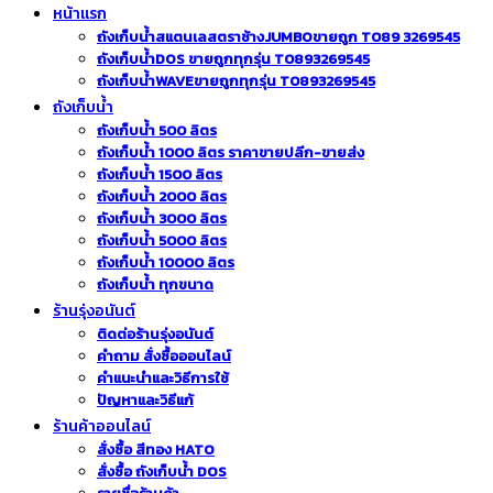
หน้าแรก
ถังเก็บน้ำสแตนเลสตราช้างJUMBOขายถูก T089 3269545
ถังเก็บน้ำDOS ขายถูกทุกรุ่น T0893269545
ถังเก็บน้ำWAVEขายถูกทุกรุ่น T0893269545
ถังเก็บน้ำ
ถังเก็บน้ำ 500 ลิตร
ถังเก็บน้ำ 1000 ลิตร ราคาขายปลีก-ขายส่ง
ถังเก็บน้ำ 1500 ลิตร
ถังเก็บน้ำ 2000 ลิตร
ถังเก็บน้ำ 3000 ลิตร
ถังเก็บน้ำ 5000 ลิตร
ถังเก็บน้ำ 10000 ลิตร
ถังเก็บน้ำ ทุกขนาด
ร้านรุ่งอนันต์
ติดต่อร้านรุ่งอนันต์
คำถาม สั่งซื้อออนไลน์
คำแนะนำและวิธีการใช้
ปัญหาและวิธีแก้
ร้านค้าออนไลน์
สั่งซื้อ สีทอง HATO
สั่งซื้อ ถังเก็บน้ำ DOS