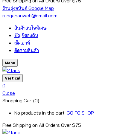
Free Shipping on All
Orders Over $75
ร้านรุ่งอนันต์ Google Map
rungananweb@gmail.com
สินค้าสนใจพิเศษ
บัญชีของฉัน
เช็คเอาท์
ติดตามสินค้า
Menu
Vertical
0
Close
Shopping Cart(0)
No products in the cart.
GO TO SHOP
Free Shipping on All
Orders Over $75