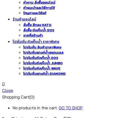
คำถาม สั่งซื้อออนไลน์
คำแนะนำและวิธีการใช้
ปัญหาและวิธีแก้
ร้านค้าออนไลน์
สั่งซื้อ สีทอง HATO
สั่งซื้อ ถังเก็บน้ำ DOS
รายชื่อร้านค้า
โปรโมชั่น ถังเก็บน้ำ ราคาพิเศษ
โปรโมชั่น สินค้าราคาพิเศษ
โปรโมชั่นแทงค์น้ำสแตนเลส
โปรโมชั่นถังเก็บน้ำ DOS
โปรโมชั่นถังเก็บน้ำ JUMBO
โปรโมชั่นถังเก็บน้ำ WAVE
โปรโมชั่นแทงค์น้ำ DIAMOND
0
Close
Shopping Cart(0)
No products in the cart.
GO TO SHOP