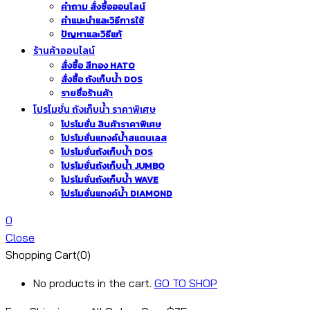
คำถาม สั่งซื้อออนไลน์
คำแนะนำและวิธีการใช้
ปัญหาและวิธีแก้
ร้านค้าออนไลน์
สั่งซื้อ สีทอง HATO
สั่งซื้อ ถังเก็บน้ำ DOS
รายชื่อร้านค้า
โปรโมชั่น ถังเก็บน้ำ ราคาพิเศษ
โปรโมชั่น สินค้าราคาพิเศษ
โปรโมชั่นแทงค์น้ำสแตนเลส
โปรโมชั่นถังเก็บน้ำ DOS
โปรโมชั่นถังเก็บน้ำ JUMBO
โปรโมชั่นถังเก็บน้ำ WAVE
โปรโมชั่นแทงค์น้ำ DIAMOND
0
Close
Shopping Cart(0)
No products in the cart.
GO TO SHOP