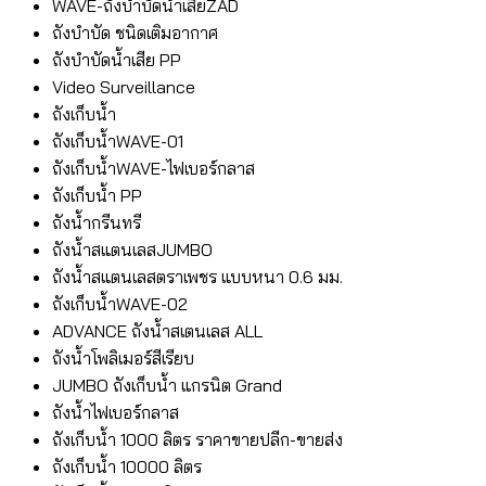
WAVE-ถังบำบัดน้ำเสียZAD
ถังบำบัด ชนิดเติมอากาศ
ถังบำบัดน้ำเสีย PP
Video Surveillance
ถังเก็บน้ำ
ถังเก็บน้ำWAVE-01
ถังเก็บน้ำWAVE-ไฟเบอร์กลาส
ถังเก็บน้ำ PP
ถังน้ำกรีนทรี
ถังน้ำสแตนเลสJUMBO
ถังน้ำสแตนเลสตราเพชร แบบหนา 0.6 มม.
ถังเก็บน้ำWAVE-02
ADVANCE ถังน้ำสเตนเลส ALL
ถังน้ำโพลิเมอร์สีเรียบ
JUMBO ถังเก็บน้ำ แกรนิต Grand
ถังน้ำไฟเบอร์กลาส
ถังเก็บน้ำ 1000 ลิตร ราคาขายปลีก-ขายส่ง
ถังเก็บน้ำ 10000 ลิตร