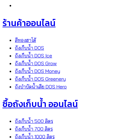
ร้านค้าออนไลน์
สีทองฮาโต้
ถังเก็บน้ำ DOS
ถังเก็บน้ำ DOS Ice
ถังเก็บน้ำ DOS Grow
ถังเก็บน้ำ DOS Money
ถังเก็บน้ำ DOS Greenery
ถังบำบัดน้ำเสีย DOS Hero
ซื้อถังเก็บน้ำ ออนไลน์
ถังเก็บน้ำ 500 ลิตร
ถังเก็บน้ำ 700 ลิตร
ถังเก็บน้ำ 1000 ลิตร