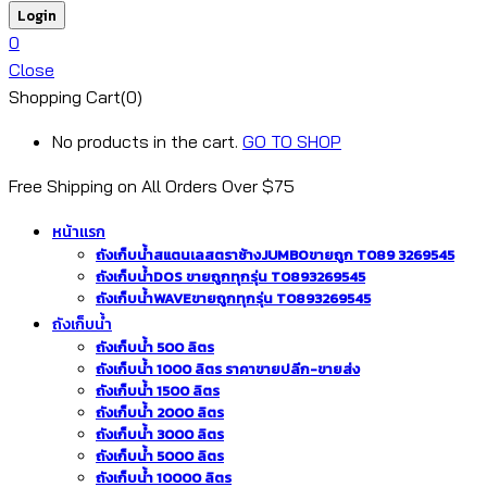
0
Close
Shopping Cart(0)
No products in the cart.
GO TO SHOP
Free Shipping on All
Orders Over $75
หน้าแรก
ถังเก็บน้ำสแตนเลสตราช้างJUMBOขายถูก T089 3269545
ถังเก็บน้ำDOS ขายถูกทุกรุ่น T0893269545
ถังเก็บน้ำWAVEขายถูกทุกรุ่น T0893269545
ถังเก็บน้ำ
ถังเก็บน้ำ 500 ลิตร
ถังเก็บน้ำ 1000 ลิตร ราคาขายปลีก-ขายส่ง
ถังเก็บน้ำ 1500 ลิตร
ถังเก็บน้ำ 2000 ลิตร
ถังเก็บน้ำ 3000 ลิตร
ถังเก็บน้ำ 5000 ลิตร
ถังเก็บน้ำ 10000 ลิตร