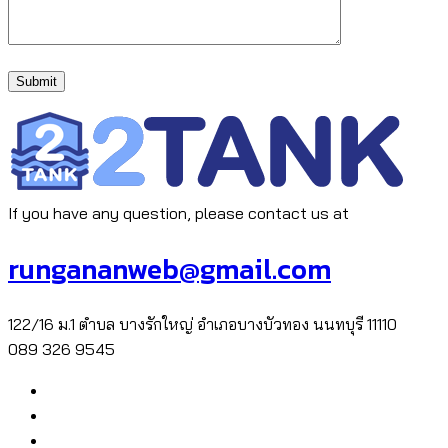
If you have any question, please contact us at
rungananweb@gmail.com
122/16 ม.1 ตำบล บางรักใหญ่ อำเภอบางบัวทอง นนทบุรี 11110
089 326 9545