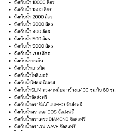
ถังเก็บน้ำ 10000 ลิตร
ถังเก็บน้ำ 1500 ลิตร
ถังเก็บน้ำ 2000 ลิตร
ถังเก็บน้ำ 3000 ลิตร
ถังเก็บน้ำ 400 ลิตร
ถังเก็บน้ำ 500 ลิตร
ถังเก็บน้ำ 5000 ลิตร
ถังเก็บน้ำ 700 ลิตร
ถังเก็บน้ำบนดิน
ถังเก็บน้ำแกรนิต
ถังเก็บน้ำโพลิเมอร์
ถังเก็บน้ำไฟเบอร์กลาส
ถังเก็บน้ำSLIM ทรง4เหลี่ยม กว้างแค่ 39 ซม.กับ 68 ซม.
ถังเก็บน้ำจัดส่งฟรี
ถังเก็บน้ำตราจัมโบ้ JUMBO จัดส่งฟรี
ถังเก็บน้ำตราดอส DOS จัดส่งฟรี
ถังเก็บน้ำตราเพชร DIAMOND จัดส่งฟรี
ถังเก็บน้ำตราเวฟ WAVE จัดส่งฟรี