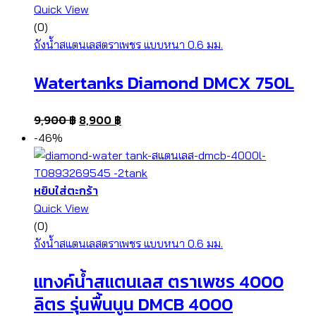
Quick View
(0)
ถังน้ำสแตนเลสตราเพชร แบบหนา 0.6 มม.
Watertanks Diamond DMCX 750L
Original
Current
9,900
฿
8,900
฿
price
price
-46%
was:
is:
9,900 ฿.
8,900 ฿.
หยิบใส่ตะกร้า
Quick View
(0)
ถังน้ำสแตนเลสตราเพชร แบบหนา 0.6 มม.
แทงค์น้ำสแตนเลส ตราเพชร 4000
ลิตร รุ่นพื้นนูน DMCB 4000