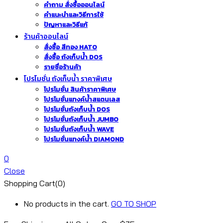
คำถาม สั่งซื้อออนไลน์
คำแนะนำและวิธีการใช้
ปัญหาและวิธีแก้
ร้านค้าออนไลน์
สั่งซื้อ สีทอง HATO
สั่งซื้อ ถังเก็บน้ำ DOS
รายชื่อร้านค้า
โปรโมชั่น ถังเก็บน้ำ ราคาพิเศษ
โปรโมชั่น สินค้าราคาพิเศษ
โปรโมชั่นแทงค์น้ำสแตนเลส
โปรโมชั่นถังเก็บน้ำ DOS
โปรโมชั่นถังเก็บน้ำ JUMBO
โปรโมชั่นถังเก็บน้ำ WAVE
โปรโมชั่นแทงค์น้ำ DIAMOND
0
Close
Shopping Cart(0)
No products in the cart.
GO TO SHOP