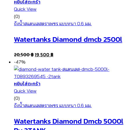
หยิบใส่ตะกร้า
Quick View
(0)
ถังน้ำสแตนเลสตราเพชร แบบหนา 0.6 มม.
Watertanks Diamond dmcb 2500l
Original
Current
20,500
฿
19,500
฿
price
price
-47%
was:
is:
20,500 ฿.
19,500 ฿.
หยิบใส่ตะกร้า
Quick View
(0)
ถังน้ำสแตนเลสตราเพชร แบบหนา 0.6 มม.
Watertanks Diamond Dmcb 5000l