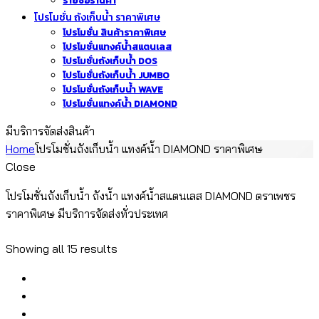
รายชื่อร้านค้า
โปรโมชั่น ถังเก็บน้ำ ราคาพิเศษ
โปรโมชั่น สินค้าราคาพิเศษ
โปรโมชั่นแทงค์น้ำสแตนเลส
โปรโมชั่นถังเก็บน้ำ DOS
โปรโมชั่นถังเก็บน้ำ JUMBO
โปรโมชั่นถังเก็บน้ำ WAVE
โปรโมชั่นแทงค์น้ำ DIAMOND
มีบริการจัดส่งสินค้า
Home
โปรโมชั่นถังเก็บน้ำ แทงค์น้ำ DIAMOND ราคาพิเศษ
Close
โปรโมชั่นถังเก็บน้ำ ถังน้ำ แทงค์น้ำสแตนเลส DIAMOND ตราเพชร
ราคาพิเศษ มีบริการจัดส่งทั่วประเทศ
Showing all 15 results