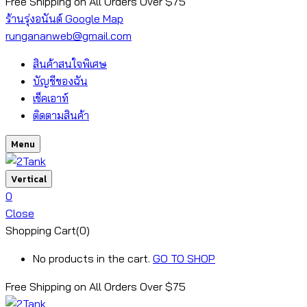
Free Shipping on All
Orders Over $75
ร้านรุ่งอนันต์ Google Map
rungananweb@gmail.com
สินค้าสนใจพิเศษ
บัญชีของฉัน
เช็คเอาท์
ติดตามสินค้า
Menu
Vertical
0
Close
Shopping Cart(0)
No products in the cart.
GO TO SHOP
Free Shipping on All
Orders Over $75