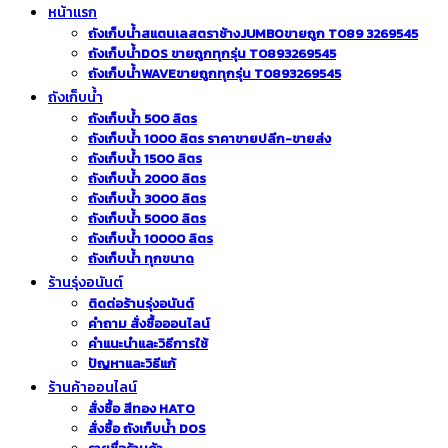
หน้าแรก
ถังเก็บน้ำสแตนเลสตราช้างJUMBOขายถูก T089 3269545
ถังเก็บน้ำDOS ขายถูกทุกรุ่น T0893269545
ถังเก็บน้ำWAVEขายถูกทุกรุ่น T0893269545
ถังเก็บน้ำ
ถังเก็บน้ำ 500 ลิตร
ถังเก็บน้ำ 1000 ลิตร ราคาขายปลีก-ขายส่ง
ถังเก็บน้ำ 1500 ลิตร
ถังเก็บน้ำ 2000 ลิตร
ถังเก็บน้ำ 3000 ลิตร
ถังเก็บน้ำ 5000 ลิตร
ถังเก็บน้ำ 10000 ลิตร
ถังเก็บน้ำ ทุกขนาด
ร้านรุ่งอนันต์
ติดต่อร้านรุ่งอนันต์
คำถาม สั่งซื้อออนไลน์
คำแนะนำและวิธีการใช้
ปัญหาและวิธีแก้
ร้านค้าออนไลน์
สั่งซื้อ สีทอง HATO
สั่งซื้อ ถังเก็บน้ำ DOS