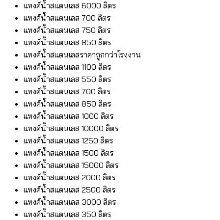
แทงค์น้ำสแตนเลส 6000 ลิตร
แทงค์น้ำสแตนเลส 700 ลิตร
แทงค์น้ำสแตนเลส 750 ลิตร
แทงค์น้ำสแตนเลส 850 ลิตร
แทงค์น้ำสแตนเลสราคาถูกกว่าโรงงาน
แทงค์น้ำสแตนเลส 1100 ลิตร
แทงค์น้ำสแตนเลส 550 ลิตร
แทงค์น้ำสแตนเลส 700 ลิตร
แทงค์น้ำสแตนเลส 850 ลิตร
แทงค์น้ำสแตนเลส 1000 ลิตร
แทงค์น้ำสแตนเลส 10000 ลิตร
แทงค์น้ำสแตนเลส 1250 ลิตร
แทงค์น้ำสแตนเลส 1500 ลิตร
แทงค์น้ำสแตนเลส 15000 ลิตร
แทงค์น้ำสแตนเลส 2000 ลิตร
แทงค์น้ำสแตนเลส 2500 ลิตร
แทงค์น้ำสแตนเลส 3000 ลิตร
แทงค์น้ำสแตนเลส 350 ลิตร