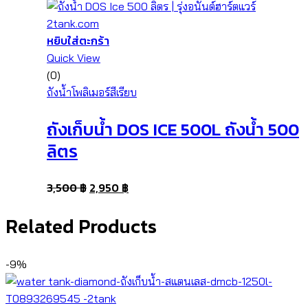
หยิบใส่ตะกร้า
Quick View
(0)
ถังน้ำโพลิเมอร์สีเรียบ
ถังเก็บน้ำ DOS ICE 500L ถังน้ำ 500
ลิตร
Original
Current
3,500
฿
2,950
฿
price
price
Related Products
was:
is:
3,500 ฿.
2,950 ฿.
-9%