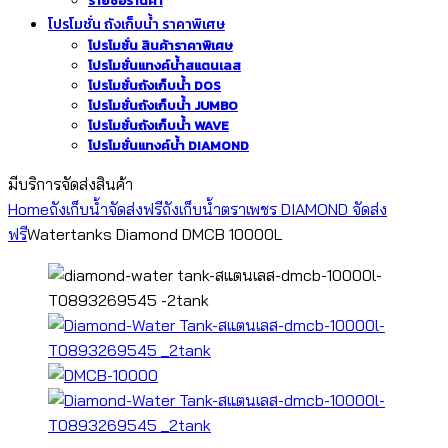
รายชื่อร้านค้า
โปรโมชั่น ถังเก็บน้ำ ราคาพิเศษ
โปรโมชั่น สินค้าราคาพิเศษ
โปรโมชั่นแทงค์น้ำสแตนเลส
โปรโมชั่นถังเก็บน้ำ DOS
โปรโมชั่นถังเก็บน้ำ JUMBO
โปรโมชั่นถังเก็บน้ำ WAVE
โปรโมชั่นแทงค์น้ำ DIAMOND
มีบริการจัดส่งสินค้า
Home
ถังเก็บน้ำจัดส่งฟรี
ถังเก็บน้ำตราเพชร DIAMOND จัดส่ง
ฟรี
Watertanks Diamond DMCB 10000L