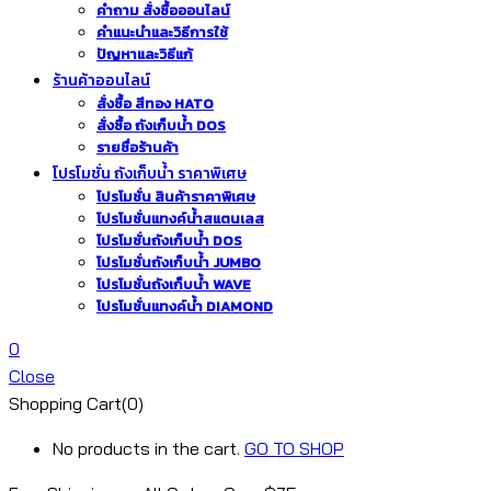
คำถาม สั่งซื้อออนไลน์
คำแนะนำและวิธีการใช้
ปัญหาและวิธีแก้
ร้านค้าออนไลน์
สั่งซื้อ สีทอง HATO
สั่งซื้อ ถังเก็บน้ำ DOS
รายชื่อร้านค้า
โปรโมชั่น ถังเก็บน้ำ ราคาพิเศษ
โปรโมชั่น สินค้าราคาพิเศษ
โปรโมชั่นแทงค์น้ำสแตนเลส
โปรโมชั่นถังเก็บน้ำ DOS
โปรโมชั่นถังเก็บน้ำ JUMBO
โปรโมชั่นถังเก็บน้ำ WAVE
โปรโมชั่นแทงค์น้ำ DIAMOND
0
Close
Shopping Cart(0)
No products in the cart.
GO TO SHOP