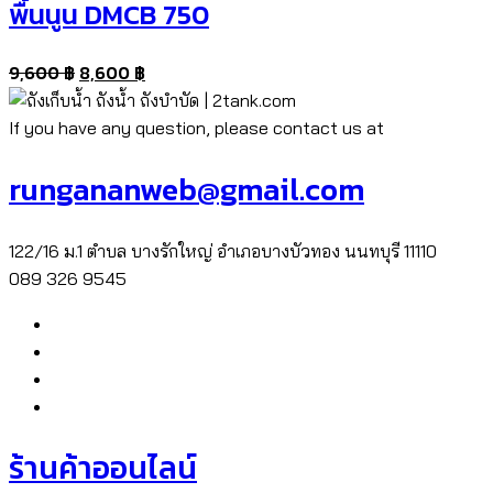
พื้นนูน DMCB 750
Original
Current
9,600
฿
8,600
฿
price
price
was:
is:
If you have any question, please contact us at
9,600 ฿.
8,600 ฿.
rungananweb@gmail.com
122/16 ม.1 ตำบล บางรักใหญ่ อำเภอบางบัวทอง นนทบุรี 11110
089 326 9545
ร้านค้าออนไลน์