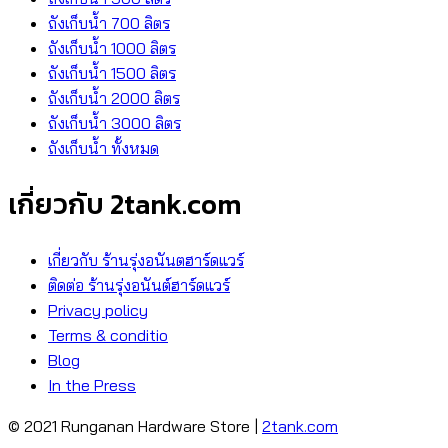
ถังเก็บน้ำ 700 ลิตร
ถังเก็บน้ำ 1000 ลิตร
ถังเก็บน้ำ 1500 ลิตร
ถังเก็บน้ำ 2000 ลิตร
ถังเก็บน้ำ 3000 ลิตร
ถังเก็บน้ำ ทั้งหมด
เกี่ยวกับ 2tank.com
เกี่ยวกับ ร้านรุ่งอนันตฮาร์ดแวร์
ติดต่อ ร้านรุ่งอนันต์ฮาร์ดแวร์
Privacy policy
Terms & conditio
Blog
In the Press
© 2021 Runganan Hardware Store |
2tank.com