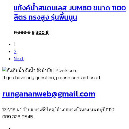
แท้งค์น้ำสแตนเลส JUMBO ขนาด 1100
ลิตร ทรงสูง รุ่นพื้นนูน
Original
Current
11,290
฿
9,300
฿
price
price
1
was:
is:
2
11,290 ฿.
9,300 ฿.
Next
If you have any question, please contact us at
rungananweb@gmail.com
122/16 ม.1 ตำบล บางรักใหญ่ อำเภอบางบัวทอง นนทบุรี 11110
089 326 9545