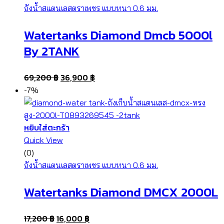
ถังน้ำสแตนเลสตราเพชร แบบหนา 0.6 มม.
Watertanks Diamond Dmcb 5000l
By 2TANK
Original
Current
69,200
฿
36,900
฿
price
price
-7%
was:
is:
69,200 ฿.
36,900 ฿.
หยิบใส่ตะกร้า
Quick View
(0)
ถังน้ำสแตนเลสตราเพชร แบบหนา 0.6 มม.
Watertanks Diamond DMCX 2000L
Original
Current
17,200
฿
16,000
฿