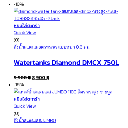
price
price
-10%
was:
is:
17,200 ฿.
16,000 ฿.
หยิบใส่ตะกร้า
Quick View
(0)
ถังน้ำสแตนเลสตราเพชร แบบหนา 0.6 มม.
Watertanks Diamond DMCX 750L
Original
Current
9,900
฿
8,900
฿
price
price
-18%
was:
is:
9,900 ฿.
8,900 ฿.
หยิบใส่ตะกร้า
Quick View
(0)
ถังน้ำสแตนเลสJUMBO