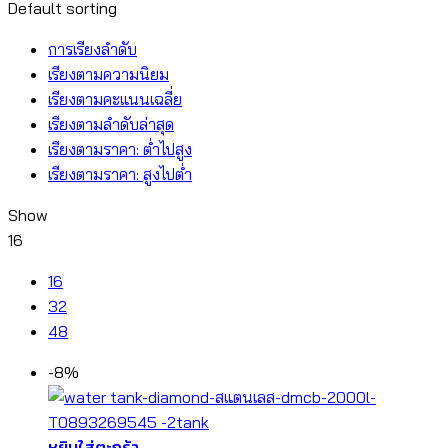
Default sorting
การเรียงลำดับ
เรียงตามความนิยม
เรียงตามคะแนนเฉลี่ย
เรียงตามลำดับล่าสุด
เรียงตามราคา: ต่ำไปสูง
เรียงตามราคา: สูงไปต่ำ
Show
16
16
32
48
-8%
หยิบใส่ตะกร้า