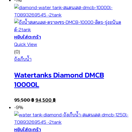
was:
is:
10,600 ฿.
9,500 ฿.
หยิบใส่ตะกร้า
Quick View
(0)
ถังเก็บน้ำ
Watertanks Diamond DMCB
10000L
Original
Current
95,500
฿
94,500
฿
price
price
-9%
was:
is:
95,500 ฿.
94,500 ฿.
หยิบใส่ตะกร้า