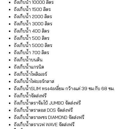
ถังเก็บน้ำ 10000 ลิตร
ถังเก็บน้ำ 1500 ลิตร
ถังเก็บน้ำ 2000 ลิตร
ถังเก็บน้ำ 3000 ลิตร
ถังเก็บน้ำ 400 ลิตร
ถังเก็บน้ำ 500 ลิตร
ถังเก็บน้ำ 5000 ลิตร
ถังเก็บน้ำ 700 ลิตร
ถังเก็บน้ำบนดิน
ถังเก็บน้ำแกรนิต
ถังเก็บน้ำโพลิเมอร์
ถังเก็บน้ำไฟเบอร์กลาส
ถังเก็บน้ำSLIM ทรง4เหลี่ยม กว้างแค่ 39 ซม.กับ 68 ซม.
ถังเก็บน้ำจัดส่งฟรี
ถังเก็บน้ำตราจัมโบ้ JUMBO จัดส่งฟรี
ถังเก็บน้ำตราดอส DOS จัดส่งฟรี
ถังเก็บน้ำตราเพชร DIAMOND จัดส่งฟรี
ถังเก็บน้ำตราเวฟ WAVE จัดส่งฟรี