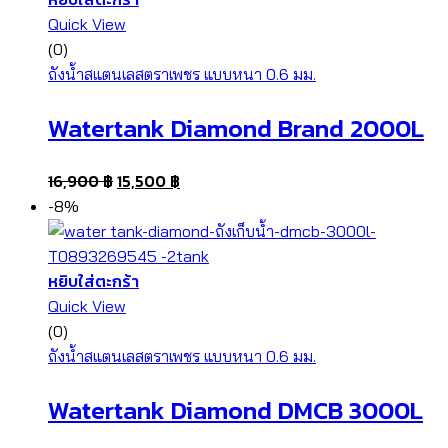
Quick View
(0)
ถังน้ำสแตนเลสตราเพชร แบบหนา 0.6 มม.
Watertank Diamond Brand 2000L
Original
Current
16,900
฿
15,500
฿
price
price
-8%
was:
is:
16,900 ฿.
15,500 ฿.
หยิบใส่ตะกร้า
Quick View
(0)
ถังน้ำสแตนเลสตราเพชร แบบหนา 0.6 มม.
Watertank Diamond DMCB 3000L