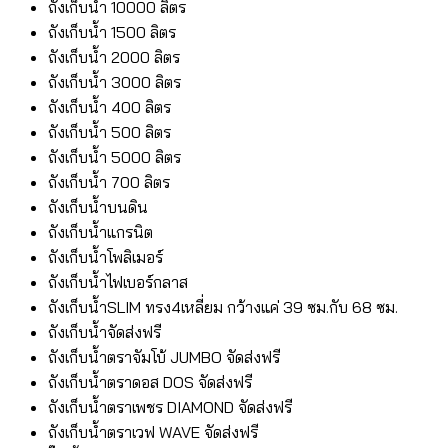
ถังเก็บน้ำ 10000 ลิตร
ถังเก็บน้ำ 1500 ลิตร
ถังเก็บน้ำ 2000 ลิตร
ถังเก็บน้ำ 3000 ลิตร
ถังเก็บน้ำ 400 ลิตร
ถังเก็บน้ำ 500 ลิตร
ถังเก็บน้ำ 5000 ลิตร
ถังเก็บน้ำ 700 ลิตร
ถังเก็บน้ำบนดิน
ถังเก็บน้ำแกรนิต
ถังเก็บน้ำโพลิเมอร์
ถังเก็บน้ำไฟเบอร์กลาส
ถังเก็บน้ำSLIM ทรง4เหลี่ยม กว้างแค่ 39 ซม.กับ 68 ซม.
ถังเก็บน้ำจัดส่งฟรี
ถังเก็บน้ำตราจัมโบ้ JUMBO จัดส่งฟรี
ถังเก็บน้ำตราดอส DOS จัดส่งฟรี
ถังเก็บน้ำตราเพชร DIAMOND จัดส่งฟรี
ถังเก็บน้ำตราเวฟ WAVE จัดส่งฟรี