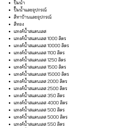
ปั๊มน้ำ
ปั๊มน้ำและอุปกรณ์
สีทาบ้านและอุปกรณ์
สีทอง
แทงค์น้ำสแตนเลส
แทงค์น้ำสแตนเลส 1000 ลิตร
แทงค์น้ำสแตนเลส 10000 ลิตร
แทงค์น้ำสแตนเลส 1100 ลิตร
แทงค์น้ำสแตนเลส 1250 ลิตร
แทงค์น้ำสแตนเลส 1500 ลิตร
แทงค์น้ำสแตนเลส 15000 ลิตร
แทงค์น้ำสแตนเลส 2000 ลิตร
แทงค์น้ำสแตนเลส 2500 ลิตร
แทงค์น้ำสแตนเลส 350 ลิตร
แทงค์น้ำสแตนเลส 4000 ลิตร
แทงค์น้ำสแตนเลส 500 ลิตร
แทงค์น้ำสแตนเลส 5000 ลิตร
แทงค์น้ำสแตนเลส 550 ลิตร