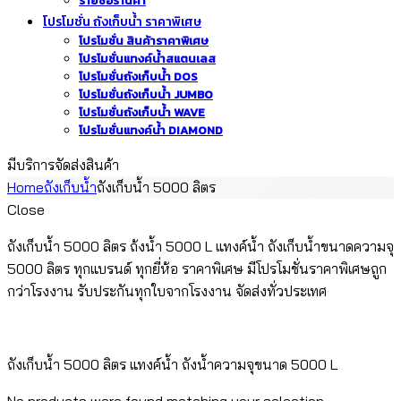
รายชื่อร้านค้า
โปรโมชั่น ถังเก็บน้ำ ราคาพิเศษ
โปรโมชั่น สินค้าราคาพิเศษ
โปรโมชั่นแทงค์น้ำสแตนเลส
โปรโมชั่นถังเก็บน้ำ DOS
โปรโมชั่นถังเก็บน้ำ JUMBO
โปรโมชั่นถังเก็บน้ำ WAVE
โปรโมชั่นแทงค์น้ำ DIAMOND
มีบริการจัดส่งสินค้า
Home
ถังเก็บน้ำ
ถังเก็บน้ำ 5000 ลิตร
Close
ถังเก็บน้ำ 5000 ลิตร ถ้งน้ำ 5000 L แทงค์น้ำ ถังเก็บน้ำขนาดความจุ
5000 ลิตร ทุกแบรนด์ ทุกยี่ห้อ ราคาพิเศษ มีโปรโมชั่นราคาพิเศษถูก
กว่าโรงงาน รับประกันทุกใบจากโรงงาน จัดส่งทั่วประเทศ
ถังเก็บน้ำ 5000 ลิตร แทงค์น้ำ ถังน้ำความจุขนาด 5000 L
No products were found matching your selection.