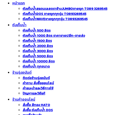
หน้าแรก
ถังเก็บน้ำสแตนเลสตราช้างJUMBOขายถูก T089 3269545
ถังเก็บน้ำDOS ขายถูกทุกรุ่น T0893269545
ถังเก็บน้ำWAVEขายถูกทุกรุ่น T0893269545
ถังเก็บน้ำ
ถังเก็บน้ำ 500 ลิตร
ถังเก็บน้ำ 1000 ลิตร ราคาขายปลีก-ขายส่ง
ถังเก็บน้ำ 1500 ลิตร
ถังเก็บน้ำ 2000 ลิตร
ถังเก็บน้ำ 3000 ลิตร
ถังเก็บน้ำ 5000 ลิตร
ถังเก็บน้ำ 10000 ลิตร
ถังเก็บน้ำ ทุกขนาด
ร้านรุ่งอนันต์
ติดต่อร้านรุ่งอนันต์
คำถาม สั่งซื้อออนไลน์
คำแนะนำและวิธีการใช้
ปัญหาและวิธีแก้
ร้านค้าออนไลน์
สั่งซื้อ สีทอง HATO
สั่งซื้อ ถังเก็บน้ำ DOS