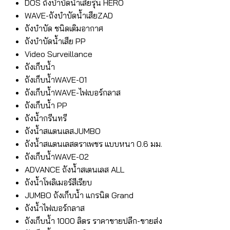
DOS ถังบำบัดน้ำเสียรุ่น HERO
WAVE-ถังบำบัดน้ำเสียZAD
ถังบำบัด ชนิดเติมอากาศ
ถังบำบัดน้ำเสีย PP
Video Surveillance
ถังเก็บน้ำ
ถังเก็บน้ำWAVE-01
ถังเก็บน้ำWAVE-ไฟเบอร์กลาส
ถังเก็บน้ำ PP
ถังน้ำกรีนทรี
ถังน้ำสแตนเลสJUMBO
ถังน้ำสแตนเลสตราเพชร แบบหนา 0.6 มม.
ถังเก็บน้ำWAVE-02
ADVANCE ถังน้ำสเตนเลส ALL
ถังน้ำโพลิเมอร์สีเรียบ
JUMBO ถังเก็บน้ำ แกรนิต Grand
ถังน้ำไฟเบอร์กลาส
ถังเก็บน้ำ 1000 ลิตร ราคาขายปลีก-ขายส่ง