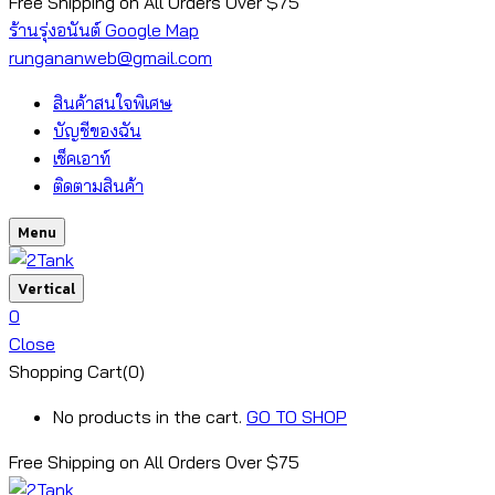
Free Shipping on All
Orders Over $75
ร้านรุ่งอนันต์ Google Map
rungananweb@gmail.com
สินค้าสนใจพิเศษ
บัญชีของฉัน
เช็คเอาท์
ติดตามสินค้า
Menu
Vertical
0
Close
Shopping Cart(0)
No products in the cart.
GO TO SHOP
Free Shipping on All
Orders Over $75