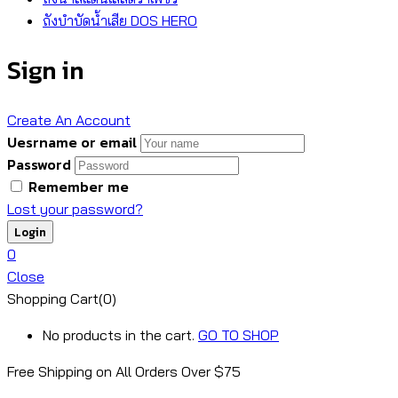
ถังบำบัดน้ำเสีย DOS HERO
Sign in
Create An Account
Uesrname or email
Password
Remember me
Lost your password?
0
Close
Shopping Cart(0)
No products in the cart.
GO TO SHOP
Free Shipping on All
Orders Over $75