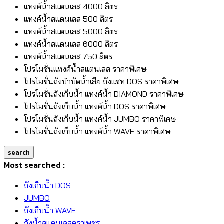
แทงค์น้ำสแตนเลส 4000 ลิตร
แทงค์น้ำสแตนเลส 500 ลิตร
แทงค์น้ำสแตนเลส 5000 ลิตร
แทงค์น้ำสแตนเลส 6000 ลิตร
แทงค์น้ำสแตนเลส 750 ลิตร
โปรโมชั่นแทงค์น้ำสแตนเลส ราคาพิเศษ
โปรโมชั่นถังบำบัดน้ำเสีย ถังแซท DOS ราคาพิเศษ
โปรโมชั่นถังเก็บน้ำ แทงค์น้ำ DIAMOND ราคาพิเศษ
โปรโมชั่นถังเก็บน้ำ แทงค์น้ำ DOS ราคาพิเศษ
โปรโมชั่นถังเก็บน้ำ แทงค์น้ำ JUMBO ราคาพิเศษ
โปรโมชั่นถังเก็บน้ำ แทงค์น้ำ WAVE ราคาพิเศษ
search
Most searched :
ถังเก็บน้ำ DOS
JUMBO
ถังเก็บน้ำ WAVE
ถังน้ำสแตนเลสตราเพชร