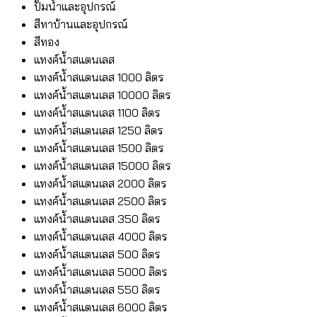
ปั๊มน้ำและอุปกรณ์
สีทาบ้านและอุปกรณ์
สีทอง
แทงค์น้ำสแตนเลส
แทงค์น้ำสแตนเลส 1000 ลิตร
แทงค์น้ำสแตนเลส 10000 ลิตร
แทงค์น้ำสแตนเลส 1100 ลิตร
แทงค์น้ำสแตนเลส 1250 ลิตร
แทงค์น้ำสแตนเลส 1500 ลิตร
แทงค์น้ำสแตนเลส 15000 ลิตร
แทงค์น้ำสแตนเลส 2000 ลิตร
แทงค์น้ำสแตนเลส 2500 ลิตร
แทงค์น้ำสแตนเลส 350 ลิตร
แทงค์น้ำสแตนเลส 4000 ลิตร
แทงค์น้ำสแตนเลส 500 ลิตร
แทงค์น้ำสแตนเลส 5000 ลิตร
แทงค์น้ำสแตนเลส 550 ลิตร
แทงค์น้ำสแตนเลส 6000 ลิตร