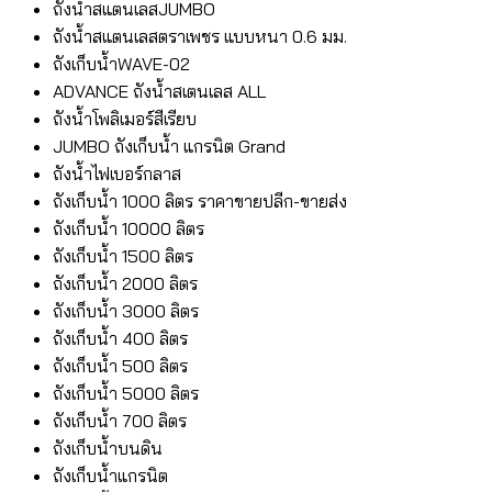
ถังน้ำสแตนเลสJUMBO
ถังน้ำสแตนเลสตราเพชร แบบหนา 0.6 มม.
ถังเก็บน้ำWAVE-02
ADVANCE ถังน้ำสเตนเลส ALL
ถังน้ำโพลิเมอร์สีเรียบ
JUMBO ถังเก็บน้ำ แกรนิต Grand
ถังน้ำไฟเบอร์กลาส
ถังเก็บน้ำ 1000 ลิตร ราคาขายปลีก-ขายส่ง
ถังเก็บน้ำ 10000 ลิตร
ถังเก็บน้ำ 1500 ลิตร
ถังเก็บน้ำ 2000 ลิตร
ถังเก็บน้ำ 3000 ลิตร
ถังเก็บน้ำ 400 ลิตร
ถังเก็บน้ำ 500 ลิตร
ถังเก็บน้ำ 5000 ลิตร
ถังเก็บน้ำ 700 ลิตร
ถังเก็บน้ำบนดิน
ถังเก็บน้ำแกรนิต