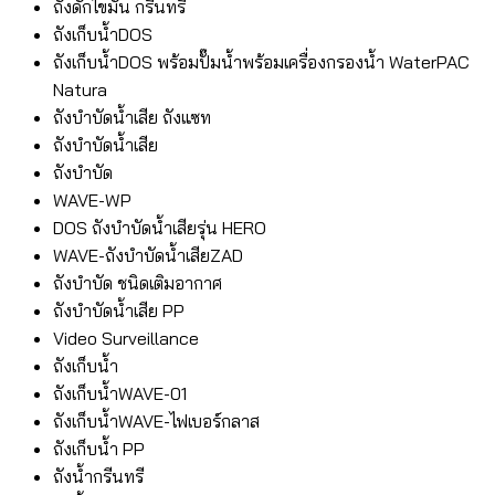
ถังดักไขมัน กรีนทรี
ถังเก็บน้ำDOS
ถังเก็บน้ำDOS พร้อมปั๊มน้ำพร้อมเครื่องกรองน้ำ WaterPAC
Natura
ถังบำบัดน้ำเสีย ถังแซท
ถังบำบัดน้ำเสีย
ถังบำบัด
WAVE-WP
DOS ถังบำบัดน้ำเสียรุ่น HERO
WAVE-ถังบำบัดน้ำเสียZAD
ถังบำบัด ชนิดเติมอากาศ
ถังบำบัดน้ำเสีย PP
Video Surveillance
ถังเก็บน้ำ
ถังเก็บน้ำWAVE-01
ถังเก็บน้ำWAVE-ไฟเบอร์กลาส
ถังเก็บน้ำ PP
ถังน้ำกรีนทรี