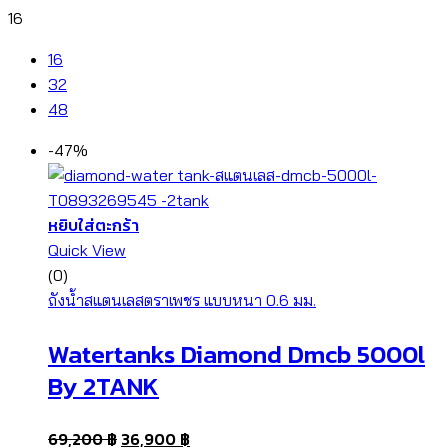
16
16
32
48
-47%
หยิบใส่ตะกร้า
Quick View
(0)
ถังน้ำสแตนเลสตราเพชร แบบหนา 0.6 มม.
Watertanks Diamond Dmcb 5000l
By 2TANK
Original
Current
69,200
฿
36,900
฿