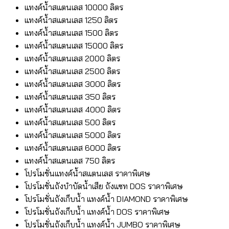
แทงค์น้ำสแตนเลส 10000 ลิตร
แทงค์น้ำสแตนเลส 1250 ลิตร
แทงค์น้ำสแตนเลส 1500 ลิตร
แทงค์น้ำสแตนเลส 15000 ลิตร
แทงค์น้ำสแตนเลส 2000 ลิตร
แทงค์น้ำสแตนเลส 2500 ลิตร
แทงค์น้ำสแตนเลส 3000 ลิตร
แทงค์น้ำสแตนเลส 350 ลิตร
แทงค์น้ำสแตนเลส 4000 ลิตร
แทงค์น้ำสแตนเลส 500 ลิตร
แทงค์น้ำสแตนเลส 5000 ลิตร
แทงค์น้ำสแตนเลส 6000 ลิตร
แทงค์น้ำสแตนเลส 750 ลิตร
โปรโมชั่นแทงค์น้ำสแตนเลส ราคาพิเศษ
โปรโมชั่นถังบำบัดน้ำเสีย ถังแซท DOS ราคาพิเศษ
โปรโมชั่นถังเก็บน้ำ แทงค์น้ำ DIAMOND ราคาพิเศษ
โปรโมชั่นถังเก็บน้ำ แทงค์น้ำ DOS ราคาพิเศษ
โปรโมชั่นถังเก็บน้ำ แทงค์น้ำ JUMBO ราคาพิเศษ