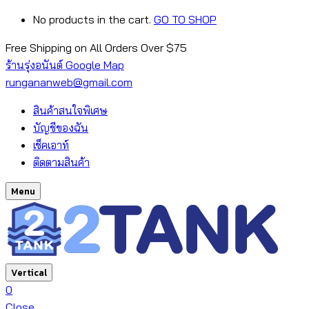
No products in the cart.
GO TO SHOP
Free Shipping on All
Orders Over $75
ร้านรุ่งอนันต์ Google Map
rungananweb@gmail.com
สินค้าสนใจพิเศษ
บัญชีของฉัน
เช็คเอาท์
ติดตามสินค้า
Menu
Vertical
0
Close