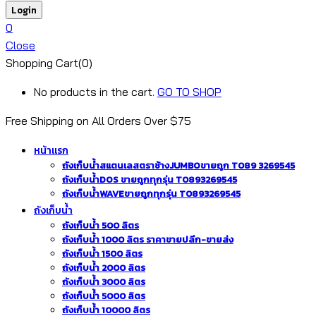
0
Close
Shopping Cart(0)
No products in the cart.
GO TO SHOP
Free Shipping on All
Orders Over $75
หน้าแรก
ถังเก็บน้ำสแตนเลสตราช้างJUMBOขายถูก T089 3269545
ถังเก็บน้ำDOS ขายถูกทุกรุ่น T0893269545
ถังเก็บน้ำWAVEขายถูกทุกรุ่น T0893269545
ถังเก็บน้ำ
ถังเก็บน้ำ 500 ลิตร
ถังเก็บน้ำ 1000 ลิตร ราคาขายปลีก-ขายส่ง
ถังเก็บน้ำ 1500 ลิตร
ถังเก็บน้ำ 2000 ลิตร
ถังเก็บน้ำ 3000 ลิตร
ถังเก็บน้ำ 5000 ลิตร
ถังเก็บน้ำ 10000 ลิตร