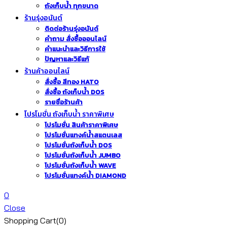
ถังเก็บน้ำ ทุกขนาด
ร้านรุ่งอนันต์
ติดต่อร้านรุ่งอนันต์
คำถาม สั่งซื้อออนไลน์
คำแนะนำและวิธีการใช้
ปัญหาและวิธีแก้
ร้านค้าออนไลน์
สั่งซื้อ สีทอง HATO
สั่งซื้อ ถังเก็บน้ำ DOS
รายชื่อร้านค้า
โปรโมชั่น ถังเก็บน้ำ ราคาพิเศษ
โปรโมชั่น สินค้าราคาพิเศษ
โปรโมชั่นแทงค์น้ำสแตนเลส
โปรโมชั่นถังเก็บน้ำ DOS
โปรโมชั่นถังเก็บน้ำ JUMBO
โปรโมชั่นถังเก็บน้ำ WAVE
โปรโมชั่นแทงค์น้ำ DIAMOND
0
Close
Shopping Cart(0)