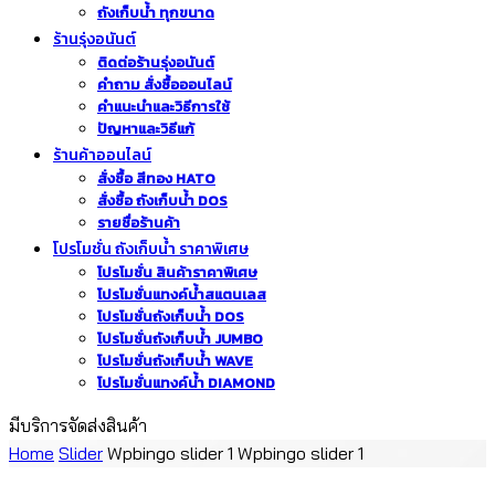
ถังเก็บน้ำ ทุกขนาด
ร้านรุ่งอนันต์
ติดต่อร้านรุ่งอนันต์
คำถาม สั่งซื้อออนไลน์
คำแนะนำและวิธีการใช้
ปัญหาและวิธีแก้
ร้านค้าออนไลน์
สั่งซื้อ สีทอง HATO
สั่งซื้อ ถังเก็บน้ำ DOS
รายชื่อร้านค้า
โปรโมชั่น ถังเก็บน้ำ ราคาพิเศษ
โปรโมชั่น สินค้าราคาพิเศษ
โปรโมชั่นแทงค์น้ำสแตนเลส
โปรโมชั่นถังเก็บน้ำ DOS
โปรโมชั่นถังเก็บน้ำ JUMBO
โปรโมชั่นถังเก็บน้ำ WAVE
โปรโมชั่นแทงค์น้ำ DIAMOND
มีบริการจัดส่งสินค้า
Home
Slider
Wpbingo slider 1
Wpbingo slider 1