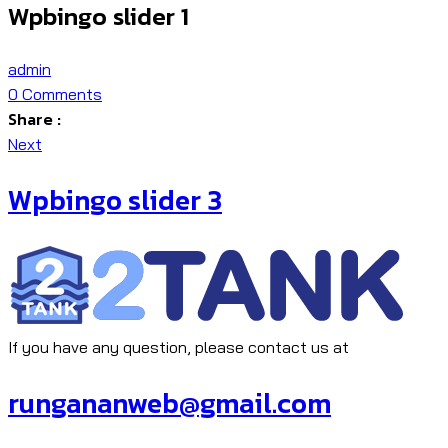
Wpbingo slider 1
admin
0
Comments
Share :
Next
Wpbingo slider 3
If you have any question, please contact us at
rungananweb@gmail.com