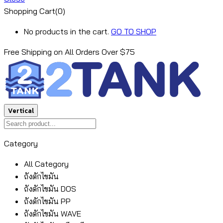
Shopping Cart(0)
No products in the cart.
GO TO SHOP
Free Shipping on All
Orders Over $75
Vertical
Category
All Category
ถังดักไขมัน
ถังดักไขมัน DOS
ถังดักไขมัน PP
ถังดักไขมัน WAVE