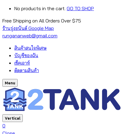
No products in the cart.
GO TO SHOP
Free Shipping on All
Orders Over $75
ร้านรุ่งอนันต์ Google Map
rungananweb@gmail.com
สินค้าสนใจพิเศษ
บัญชีของฉัน
เช็คเอาท์
ติดตามสินค้า
Menu
Vertical
0
Close