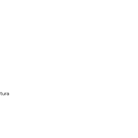
atura