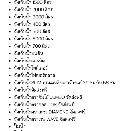
ถังเก็บน้ำ 1500 ลิตร
ถังเก็บน้ำ 2000 ลิตร
ถังเก็บน้ำ 3000 ลิตร
ถังเก็บน้ำ 400 ลิตร
ถังเก็บน้ำ 500 ลิตร
ถังเก็บน้ำ 5000 ลิตร
ถังเก็บน้ำ 700 ลิตร
ถังเก็บน้ำบนดิน
ถังเก็บน้ำแกรนิต
ถังเก็บน้ำโพลิเมอร์
ถังเก็บน้ำไฟเบอร์กลาส
ถังเก็บน้ำSLIM ทรง4เหลี่ยม กว้างแค่ 39 ซม.กับ 68 ซม.
ถังเก็บน้ำจัดส่งฟรี
ถังเก็บน้ำตราจัมโบ้ JUMBO จัดส่งฟรี
ถังเก็บน้ำตราดอส DOS จัดส่งฟรี
ถังเก็บน้ำตราเพชร DIAMOND จัดส่งฟรี
ถังเก็บน้ำตราเวฟ WAVE จัดส่งฟรี
ปั๊มน้ำ