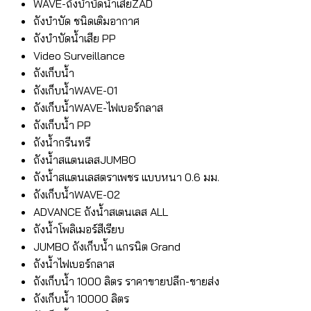
WAVE-ถังบำบัดน้ำเสียZAD
ถังบำบัด ชนิดเติมอากาศ
ถังบำบัดน้ำเสีย PP
Video Surveillance
ถังเก็บน้ำ
ถังเก็บน้ำWAVE-01
ถังเก็บน้ำWAVE-ไฟเบอร์กลาส
ถังเก็บน้ำ PP
ถังน้ำกรีนทรี
ถังน้ำสแตนเลสJUMBO
ถังน้ำสแตนเลสตราเพชร แบบหนา 0.6 มม.
ถังเก็บน้ำWAVE-02
ADVANCE ถังน้ำสเตนเลส ALL
ถังน้ำโพลิเมอร์สีเรียบ
JUMBO ถังเก็บน้ำ แกรนิต Grand
ถังน้ำไฟเบอร์กลาส
ถังเก็บน้ำ 1000 ลิตร ราคาขายปลีก-ขายส่ง
ถังเก็บน้ำ 10000 ลิตร