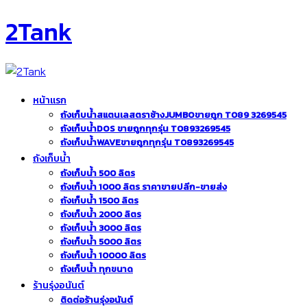
2Tank
หน้าแรก
ถังเก็บน้ำสแตนเลสตราช้างJUMBOขายถูก T089 3269545
ถังเก็บน้ำDOS ขายถูกทุกรุ่น T0893269545
ถังเก็บน้ำWAVEขายถูกทุกรุ่น T0893269545
ถังเก็บน้ำ
ถังเก็บน้ำ 500 ลิตร
ถังเก็บน้ำ 1000 ลิตร ราคาขายปลีก-ขายส่ง
ถังเก็บน้ำ 1500 ลิตร
ถังเก็บน้ำ 2000 ลิตร
ถังเก็บน้ำ 3000 ลิตร
ถังเก็บน้ำ 5000 ลิตร
ถังเก็บน้ำ 10000 ลิตร
ถังเก็บน้ำ ทุกขนาด
ร้านรุ่งอนันต์
ติดต่อร้านรุ่งอนันต์