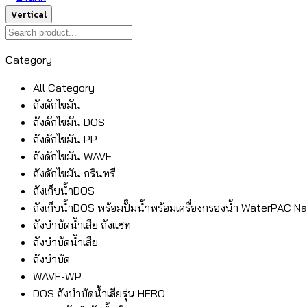
Vertical
Category
All Category
ถังดักไขมัน
ถังดักไขมัน DOS
ถังดักไขมัน PP
ถังดักไขมัน WAVE
ถังดักไขมัน กรีนทรี
ถังเก็บน้ำDOS
ถังเก็บน้ำDOS พร้อมปั๊มน้ำพร้อมเครื่องกรองน้ำ WaterPAC N
ถังบำบัดน้ำเสีย ถังแซท
ถังบำบัดน้ำเสีย
ถังบำบัด
WAVE-WP
DOS ถังบำบัดน้ำเสียรุ่น HERO