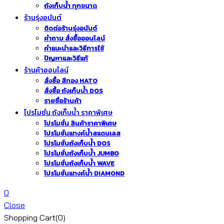
ถังเก็บน้ำ ทุกขนาด
ร้านรุ่งอนันต์
ติดต่อร้านรุ่งอนันต์
คำถาม สั่งซื้อออนไลน์
คำแนะนำและวิธีการใช้
ปัญหาและวิธีแก้
ร้านค้าออนไลน์
สั่งซื้อ สีทอง HATO
สั่งซื้อ ถังเก็บน้ำ DOS
รายชื่อร้านค้า
โปรโมชั่น ถังเก็บน้ำ ราคาพิเศษ
โปรโมชั่น สินค้าราคาพิเศษ
โปรโมชั่นแทงค์น้ำสแตนเลส
โปรโมชั่นถังเก็บน้ำ DOS
โปรโมชั่นถังเก็บน้ำ JUMBO
โปรโมชั่นถังเก็บน้ำ WAVE
โปรโมชั่นแทงค์น้ำ DIAMOND
0
Close
Shopping Cart(0)