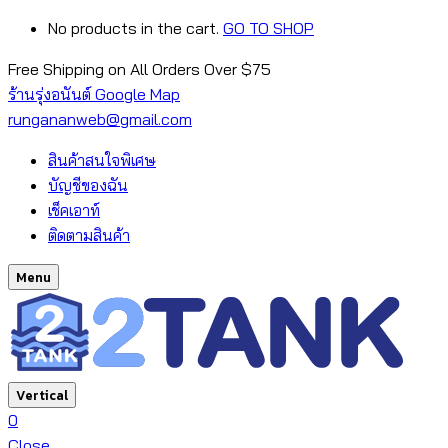
No products in the cart.
GO TO SHOP
Free Shipping on All
Orders Over $75
ร้านรุ่งอนันต์ Google Map
rungananweb@gmail.com
สินค้าสนใจพิเศษ
บัญชีของฉัน
เช็คเอาท์
ติดตามสินค้า
Menu
Vertical
0
Close