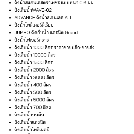
ถังน้ำสแตนเลสตราเพชร แบบหนา 0.6 มม.
ถังเก็บน้ำWAVE-02
ADVANCE ถังน้ำสเตนเลส ALL
ถังน้ำโพลิเมอร์สีเรียบ
JUMBO ถังเก็บน้ำ แกรนิต Grand
ถังน้ำไฟเบอร์กลาส
ถังเก็บน้ำ 1000 ลิตร ราคาขายปลีก-ขายส่ง
ถังเก็บน้ำ 10000 ลิตร
ถังเก็บน้ำ 1500 ลิตร
ถังเก็บน้ำ 2000 ลิตร
ถังเก็บน้ำ 3000 ลิตร
ถังเก็บน้ำ 400 ลิตร
ถังเก็บน้ำ 500 ลิตร
ถังเก็บน้ำ 5000 ลิตร
ถังเก็บน้ำ 700 ลิตร
ถังเก็บน้ำบนดิน
ถังเก็บน้ำแกรนิต
ถังเก็บน้ำโพลิเมอร์