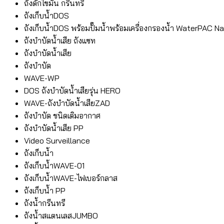
ถังดักไขมัน กรีนทรี
ถังเก็บน้ำDOS
ถังเก็บน้ำDOS พร้อมปั๊มน้ำพร้อมเครื่องกรองน้ำ WaterPAC N
ถังบำบัดน้ำเสีย ถังแซท
ถังบำบัดน้ำเสีย
ถังบำบัด
WAVE-WP
DOS ถังบำบัดน้ำเสียรุ่น HERO
WAVE-ถังบำบัดน้ำเสียZAD
ถังบำบัด ชนิดเติมอากาศ
ถังบำบัดน้ำเสีย PP
Video Surveillance
ถังเก็บน้ำ
ถังเก็บน้ำWAVE-01
ถังเก็บน้ำWAVE-ไฟเบอร์กลาส
ถังเก็บน้ำ PP
ถังน้ำกรีนทรี
ถังน้ำสแตนเลสJUMBO