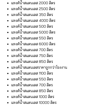
แทงค์น้ำสแตนเลส 2000 ลิตร
แทงค์น้ำสแตนเลส 2500 ลิตร
แทงค์น้ำสแตนเลส 350 ลิตร
แทงค์น้ำสแตนเลส 4000 ลิตร
แทงค์น้ำสแตนเลส 500 ลิตร
แทงค์น้ำสแตนเลส 5000 ลิตร
แทงค์น้ำสแตนเลส 550 ลิตร
แทงค์น้ำสแตนเลส 6000 ลิตร
แทงค์น้ำสแตนเลส 700 ลิตร
แทงค์น้ำสแตนเลส 750 ลิตร
แทงค์น้ำสแตนเลส 850 ลิตร
แทงค์น้ำสแตนเลสราคาถูกกว่าโรงงาน
แทงค์น้ำสแตนเลส 1100 ลิตร
แทงค์น้ำสแตนเลส 550 ลิตร
แทงค์น้ำสแตนเลส 700 ลิตร
แทงค์น้ำสแตนเลส 850 ลิตร
แทงค์น้ำสแตนเลส 1000 ลิตร
แทงค์น้ำสแตนเลส 10000 ลิตร