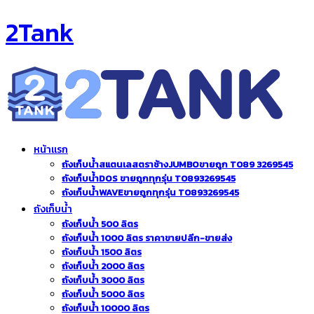
2Tank
หน้าแรก
ถังเก็บน้ำสแตนเลสตราช้างJUMBOขายถูก T089 3269545
ถังเก็บน้ำDOS ขายถูกทุกรุ่น T0893269545
ถังเก็บน้ำWAVEขายถูกทุกรุ่น T0893269545
ถังเก็บน้ำ
ถังเก็บน้ำ 500 ลิตร
ถังเก็บน้ำ 1000 ลิตร ราคาขายปลีก-ขายส่ง
ถังเก็บน้ำ 1500 ลิตร
ถังเก็บน้ำ 2000 ลิตร
ถังเก็บน้ำ 3000 ลิตร
ถังเก็บน้ำ 5000 ลิตร
ถังเก็บน้ำ 10000 ลิตร