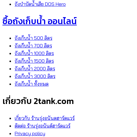
ถังบำบัดน้ำเสีย DOS Hero
ซื้อถังเก็บน้ำ ออนไลน์
ถังเก็บน้ำ 500 ลิตร
ถังเก็บน้ำ 700 ลิตร
ถังเก็บน้ำ 1000 ลิตร
ถังเก็บน้ำ 1500 ลิตร
ถังเก็บน้ำ 2000 ลิตร
ถังเก็บน้ำ 3000 ลิตร
ถังเก็บน้ำ ทั้งหมด
เกี่ยวกับ 2tank.com
เกี่ยวกับ ร้านรุ่งอนันตฮาร์ดแวร์
ติดต่อ ร้านรุ่งอนันต์ฮาร์ดแวร์
Privacy policy