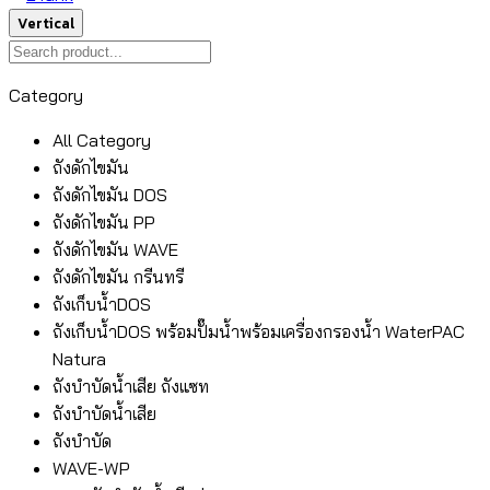
Vertical
Category
All Category
ถังดักไขมัน
ถังดักไขมัน DOS
ถังดักไขมัน PP
ถังดักไขมัน WAVE
ถังดักไขมัน กรีนทรี
ถังเก็บน้ำDOS
ถังเก็บน้ำDOS พร้อมปั๊มน้ำพร้อมเครื่องกรองน้ำ WaterPAC
Natura
ถังบำบัดน้ำเสีย ถังแซท
ถังบำบัดน้ำเสีย
ถังบำบัด
WAVE-WP