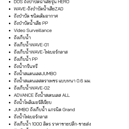
DOS ถังบำบัดน้ำเสียรุ่น HERO
WAVE-ถังบำบัดน้ำเสียZAD
ถังบำบัด ชนิดเติมอากาศ
ถังบำบัดน้ำเสีย PP
Video Surveillance
ถังเก็บน้ำ
ถังเก็บน้ำWAVE-01
ถังเก็บน้ำWAVE-ไฟเบอร์กลาส
ถังเก็บน้ำ PP
ถังน้ำกรีนทรี
ถังน้ำสแตนเลสJUMBO
ถังน้ำสแตนเลสตราเพชร แบบหนา 0.6 มม.
ถังเก็บน้ำWAVE-02
ADVANCE ถังน้ำสเตนเลส ALL
ถังน้ำโพลิเมอร์สีเรียบ
JUMBO ถังเก็บน้ำ แกรนิต Grand
ถังน้ำไฟเบอร์กลาส
ถังเก็บน้ำ 1000 ลิตร ราคาขายปลีก-ขายส่ง