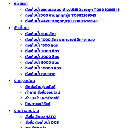
หน้าแรก
ถังเก็บน้ำสแตนเลสตราช้างJUMBOขายถูก T089 3269545
ถังเก็บน้ำDOS ขายถูกทุกรุ่น T0893269545
ถังเก็บน้ำWAVEขายถูกทุกรุ่น T0893269545
ถังเก็บน้ำ
ถังเก็บน้ำ 500 ลิตร
ถังเก็บน้ำ 1000 ลิตร ราคาขายปลีก-ขายส่ง
ถังเก็บน้ำ 1500 ลิตร
ถังเก็บน้ำ 2000 ลิตร
ถังเก็บน้ำ 3000 ลิตร
ถังเก็บน้ำ 5000 ลิตร
ถังเก็บน้ำ 10000 ลิตร
ถังเก็บน้ำ ทุกขนาด
ร้านรุ่งอนันต์
ติดต่อร้านรุ่งอนันต์
คำถาม สั่งซื้อออนไลน์
คำแนะนำและวิธีการใช้
ปัญหาและวิธีแก้
ร้านค้าออนไลน์
สั่งซื้อ สีทอง HATO
สั่งซื้อ ถังเก็บน้ำ DOS