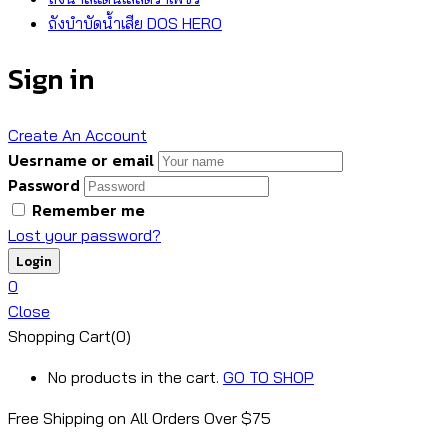
ถังบำบัดน้ำเสีย DOS HERO
Sign in
Create An Account
Uesrname or email
Password
Remember me
Lost your password?
0
Close
Shopping Cart(0)
No products in the cart.
GO TO SHOP
Free Shipping on All
Orders Over $75