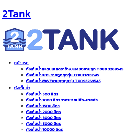
2Tank
หน้าแรก
ถังเก็บน้ำสแตนเลสตราช้างJUMBOขายถูก T089 3269545
ถังเก็บน้ำDOS ขายถูกทุกรุ่น T0893269545
ถังเก็บน้ำWAVEขายถูกทุกรุ่น T0893269545
ถังเก็บน้ำ
ถังเก็บน้ำ 500 ลิตร
ถังเก็บน้ำ 1000 ลิตร ราคาขายปลีก-ขายส่ง
ถังเก็บน้ำ 1500 ลิตร
ถังเก็บน้ำ 2000 ลิตร
ถังเก็บน้ำ 3000 ลิตร
ถังเก็บน้ำ 5000 ลิตร
ถังเก็บน้ำ 10000 ลิตร