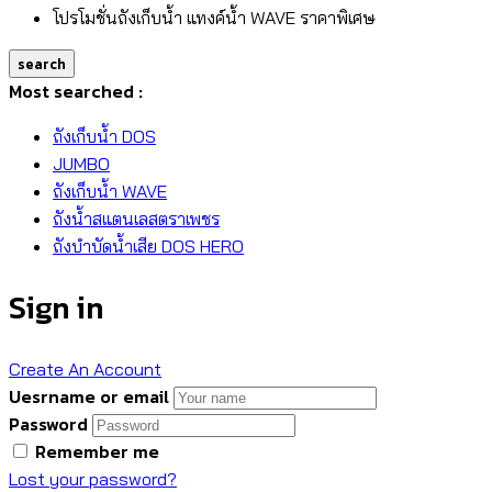
โปรโมชั่นถังเก็บน้ำ แทงค์น้ำ WAVE ราคาพิเศษ
search
Most searched :
ถังเก็บน้ำ DOS
JUMBO
ถังเก็บน้ำ WAVE
ถังน้ำสแตนเลสตราเพชร
ถังบำบัดน้ำเสีย DOS HERO
Sign in
Create An Account
Uesrname or email
Password
Remember me
Lost your password?