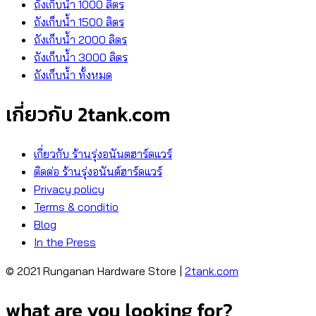
ถังเก็บน้ำ 1000 ลิตร
ถังเก็บน้ำ 1500 ลิตร
ถังเก็บน้ำ 2000 ลิตร
ถังเก็บน้ำ 3000 ลิตร
ถังเก็บน้ำ ทั้งหมด
เกี่ยวกับ 2tank.com
เกี่ยวกับ ร้านรุ่งอนันตฮาร์ดแวร์
ติดต่อ ร้านรุ่งอนันต์ฮาร์ดแวร์
Privacy policy
Terms & conditio
Blog
In the Press
© 2021 Runganan Hardware Store |
2tank.com
what are you looking for?