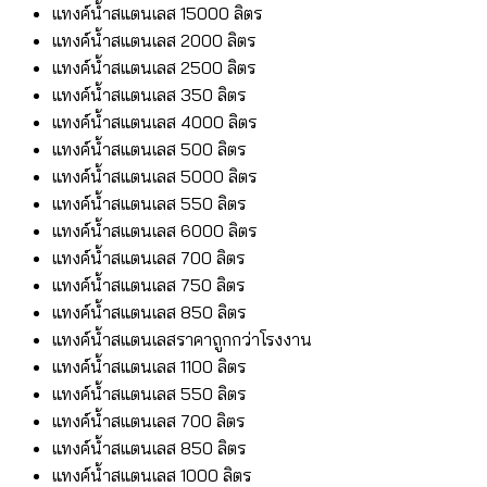
แทงค์น้ำสแตนเลส 15000 ลิตร
แทงค์น้ำสแตนเลส 2000 ลิตร
แทงค์น้ำสแตนเลส 2500 ลิตร
แทงค์น้ำสแตนเลส 350 ลิตร
แทงค์น้ำสแตนเลส 4000 ลิตร
แทงค์น้ำสแตนเลส 500 ลิตร
แทงค์น้ำสแตนเลส 5000 ลิตร
แทงค์น้ำสแตนเลส 550 ลิตร
แทงค์น้ำสแตนเลส 6000 ลิตร
แทงค์น้ำสแตนเลส 700 ลิตร
แทงค์น้ำสแตนเลส 750 ลิตร
แทงค์น้ำสแตนเลส 850 ลิตร
แทงค์น้ำสแตนเลสราคาถูกกว่าโรงงาน
แทงค์น้ำสแตนเลส 1100 ลิตร
แทงค์น้ำสแตนเลส 550 ลิตร
แทงค์น้ำสแตนเลส 700 ลิตร
แทงค์น้ำสแตนเลส 850 ลิตร
แทงค์น้ำสแตนเลส 1000 ลิตร