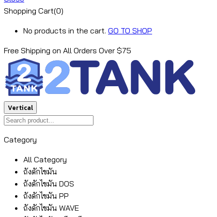
Shopping Cart(0)
No products in the cart.
GO TO SHOP
Free Shipping on All
Orders Over $75
Vertical
Category
All Category
ถังดักไขมัน
ถังดักไขมัน DOS
ถังดักไขมัน PP
ถังดักไขมัน WAVE