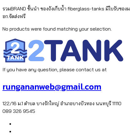
รวมBRAND ชั้นนำ ของถังเก็บน้ำ fiberglass-tanks มีใบรับของม
อก.จัดส่งฟรี
No products were found matching your selection.
If you have any question, please contact us at
rungananweb@gmail.com
122/16 ม.1 ตำบล บางรักใหญ่ อำเภอบางบัวทอง นนทบุรี 11110
089 326 9545