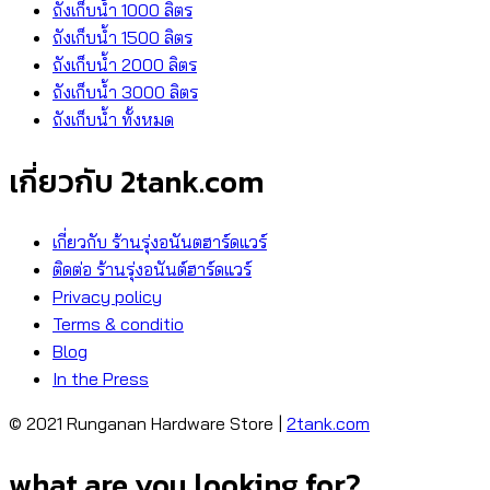
ถังเก็บน้ำ 1000 ลิตร
ถังเก็บน้ำ 1500 ลิตร
ถังเก็บน้ำ 2000 ลิตร
ถังเก็บน้ำ 3000 ลิตร
ถังเก็บน้ำ ทั้งหมด
เกี่ยวกับ 2tank.com
เกี่ยวกับ ร้านรุ่งอนันตฮาร์ดแวร์
ติดต่อ ร้านรุ่งอนันต์ฮาร์ดแวร์
Privacy policy
Terms & conditio
Blog
In the Press
© 2021 Runganan Hardware Store |
2tank.com
what are you looking for?