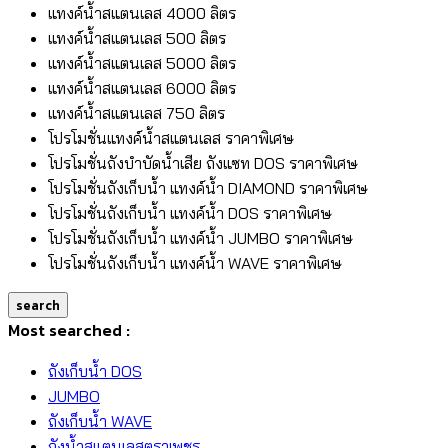
แทงค์น้ำสแตนเลส 4000 ลิตร
แทงค์น้ำสแตนเลส 500 ลิตร
แทงค์น้ำสแตนเลส 5000 ลิตร
แทงค์น้ำสแตนเลส 6000 ลิตร
แทงค์น้ำสแตนเลส 750 ลิตร
โปรโมชั่นแทงค์น้ำสแตนเลส ราคาพิเศษ
โปรโมชั่นถังบำบัดน้ำเสีย ถังแซท DOS ราคาพิเศษ
โปรโมชั่นถังเก็บน้ำ แทงค์น้ำ DIAMOND ราคาพิเศษ
โปรโมชั่นถังเก็บน้ำ แทงค์น้ำ DOS ราคาพิเศษ
โปรโมชั่นถังเก็บน้ำ แทงค์น้ำ JUMBO ราคาพิเศษ
โปรโมชั่นถังเก็บน้ำ แทงค์น้ำ WAVE ราคาพิเศษ
search
Most searched :
ถังเก็บน้ำ DOS
JUMBO
ถังเก็บน้ำ WAVE
ถังน้ำสแตนเลสตราเพชร