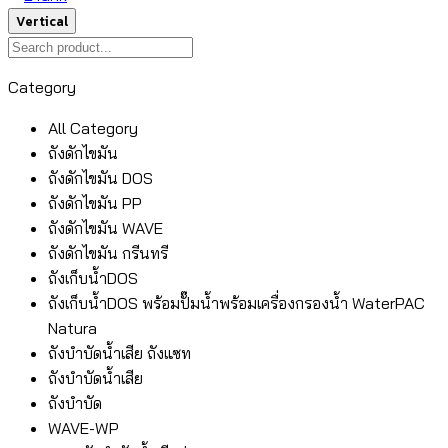
Vertical
Category
All Category
ถังดักไขมัน
ถังดักไขมัน DOS
ถังดักไขมัน PP
ถังดักไขมัน WAVE
ถังดักไขมัน กรีนทรี
ถังเก็บน้ำDOS
ถังเก็บน้ำDOS พร้อมปั๊มน้ำพร้อมเครื่องกรองน้ำ WaterPAC
Natura
ถังบำบัดน้ำเสีย ถังแซท
ถังบำบัดน้ำเสีย
ถังบำบัด
WAVE-WP