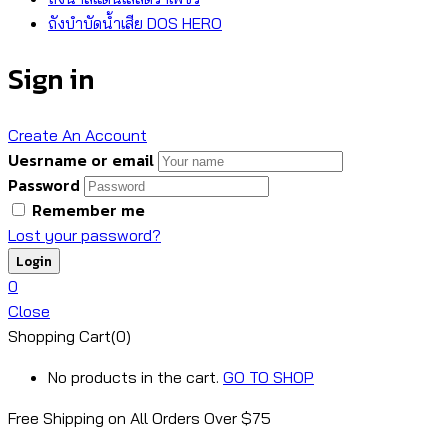
ถังบำบัดน้ำเสีย DOS HERO
Sign in
Create An Account
Uesrname or email
Password
Remember me
Lost your password?
0
Close
Shopping Cart(0)
No products in the cart.
GO TO SHOP
Free Shipping on All
Orders Over $75