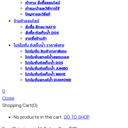
คำถาม สั่งซื้อออนไลน์
คำแนะนำและวิธีการใช้
ปัญหาและวิธีแก้
ร้านค้าออนไลน์
สั่งซื้อ สีทอง HATO
สั่งซื้อ ถังเก็บน้ำ DOS
รายชื่อร้านค้า
โปรโมชั่น ถังเก็บน้ำ ราคาพิเศษ
โปรโมชั่น สินค้าราคาพิเศษ
โปรโมชั่นแทงค์น้ำสแตนเลส
โปรโมชั่นถังเก็บน้ำ DOS
โปรโมชั่นถังเก็บน้ำ JUMBO
โปรโมชั่นถังเก็บน้ำ WAVE
โปรโมชั่นแทงค์น้ำ DIAMOND
0
Close
Shopping Cart(0)
No products in the cart.
GO TO SHOP