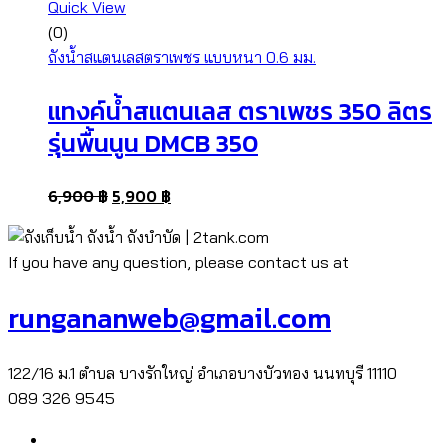
Quick View
(0)
ถังน้ำสแตนเลสตราเพชร แบบหนา 0.6 มม.
แทงค์น้ำสแตนเลส ตราเพชร 350 ลิตร
รุ่นพื้นนูน DMCB 350
Original
Current
6,900
฿
5,900
฿
price
price
was:
is:
If you have any question, please contact us at
6,900 ฿.
5,900 ฿.
rungananweb@gmail.com
122/16 ม.1 ตำบล บางรักใหญ่ อำเภอบางบัวทอง นนทบุรี 11110
089 326 9545