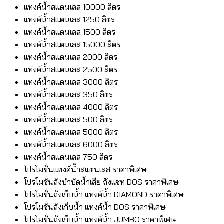
แทงค์น้ำสแตนเลส 10000 ลิตร
แทงค์น้ำสแตนเลส 1250 ลิตร
แทงค์น้ำสแตนเลส 1500 ลิตร
แทงค์น้ำสแตนเลส 15000 ลิตร
แทงค์น้ำสแตนเลส 2000 ลิตร
แทงค์น้ำสแตนเลส 2500 ลิตร
แทงค์น้ำสแตนเลส 3000 ลิตร
แทงค์น้ำสแตนเลส 350 ลิตร
แทงค์น้ำสแตนเลส 4000 ลิตร
แทงค์น้ำสแตนเลส 500 ลิตร
แทงค์น้ำสแตนเลส 5000 ลิตร
แทงค์น้ำสแตนเลส 6000 ลิตร
แทงค์น้ำสแตนเลส 750 ลิตร
โปรโมชั่นแทงค์น้ำสแตนเลส ราคาพิเศษ
โปรโมชั่นถังบำบัดน้ำเสีย ถังแซท DOS ราคาพิเศษ
โปรโมชั่นถังเก็บน้ำ แทงค์น้ำ DIAMOND ราคาพิเศษ
โปรโมชั่นถังเก็บน้ำ แทงค์น้ำ DOS ราคาพิเศษ
โปรโมชั่นถังเก็บน้ำ แทงค์น้ำ JUMBO ราคาพิเศษ