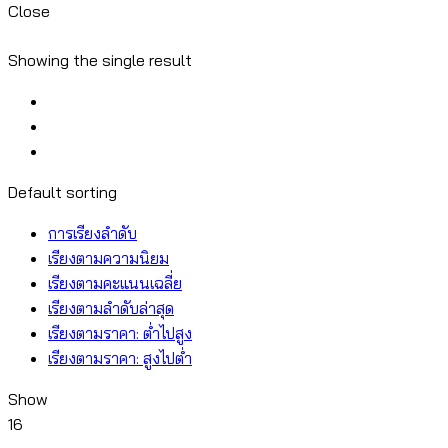
Close
Showing the single result
Default sorting
การเรียงลำดับ
เรียงตามความนิยม
เรียงตามคะแนนเฉลี่ย
เรียงตามลำดับล่าสุด
เรียงตามราคา: ต่ำไปสูง
เรียงตามราคา: สูงไปต่ำ
Show
16