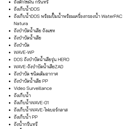
ถังดักไขมัน กรีนทรี
ถังเก็บน้ำDOS
ถังเก็บน้ำDOS พร้อมปั๊มน้ำพร้อมเครื่องกรองน้ำ WaterPAC
Natura
ถังบำบัดน้ำเสีย ถังแซท
ถังบำบัดน้ำเสีย
ถังบำบัด
WAVE-WP
DOS ถังบำบัดน้ำเสียรุ่น HERO
WAVE-ถังบำบัดน้ำเสียZAD
ถังบำบัด ชนิดเติมอากาศ
ถังบำบัดน้ำเสีย PP
Video Surveillance
ถังเก็บน้ำ
ถังเก็บน้ำWAVE-01
ถังเก็บน้ำWAVE-ไฟเบอร์กลาส
ถังเก็บน้ำ PP
ถังน้ำกรีนทรี