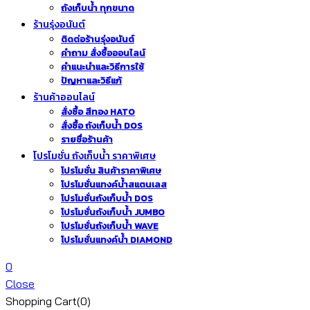
ถังเก็บน้ำ ทุกขนาด
ร้านรุ่งอนันต์
ติดต่อร้านรุ่งอนันต์
คำถาม สั่งซื้อออนไลน์
คำแนะนำและวิธีการใช้
ปัญหาและวิธีแก้
ร้านค้าออนไลน์
สั่งซื้อ สีทอง HATO
สั่งซื้อ ถังเก็บน้ำ DOS
รายชื่อร้านค้า
โปรโมชั่น ถังเก็บน้ำ ราคาพิเศษ
โปรโมชั่น สินค้าราคาพิเศษ
โปรโมชั่นแทงค์น้ำสแตนเลส
โปรโมชั่นถังเก็บน้ำ DOS
โปรโมชั่นถังเก็บน้ำ JUMBO
โปรโมชั่นถังเก็บน้ำ WAVE
โปรโมชั่นแทงค์น้ำ DIAMOND
0
Close
Shopping Cart(0)