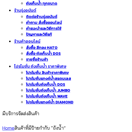
ถังเก็บน้ำ ทุกขนาด
ร้านรุ่งอนันต์
ติดต่อร้านรุ่งอนันต์
คำถาม สั่งซื้อออนไลน์
คำแนะนำและวิธีการใช้
ปัญหาและวิธีแก้
ร้านค้าออนไลน์
สั่งซื้อ สีทอง HATO
สั่งซื้อ ถังเก็บน้ำ DOS
รายชื่อร้านค้า
โปรโมชั่น ถังเก็บน้ำ ราคาพิเศษ
โปรโมชั่น สินค้าราคาพิเศษ
โปรโมชั่นแทงค์น้ำสแตนเลส
โปรโมชั่นถังเก็บน้ำ DOS
โปรโมชั่นถังเก็บน้ำ JUMBO
โปรโมชั่นถังเก็บน้ำ WAVE
โปรโมชั่นแทงค์น้ำ DIAMOND
มีบริการจัดส่งสินค้า
Home
สินค้าที่มีป้ายกำกับ “ถังน้ำ”