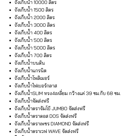
ถังเก็บน้ำ 10000 ลิตร
ถังเก็บน้ำ 1500 ลิตร
ถังเก็บน้ำ 2000 ลิตร
ถังเก็บน้ำ 3000 ลิตร
ถังเก็บน้ำ 400 ลิตร
ถังเก็บน้ำ 500 ลิตร
ถังเก็บน้ำ 5000 ลิตร
ถังเก็บน้ำ 700 ลิตร
ถังเก็บน้ำบนดิน
ถังเก็บน้ำแกรนิต
ถังเก็บน้ำโพลิเมอร์
ถังเก็บน้ำไฟเบอร์กลาส
ถังเก็บน้ำSLIM ทรง4เหลี่ยม กว้างแค่ 39 ซม.กับ 68 ซม.
ถังเก็บน้ำจัดส่งฟรี
ถังเก็บน้ำตราจัมโบ้ JUMBO จัดส่งฟรี
ถังเก็บน้ำตราดอส DOS จัดส่งฟรี
ถังเก็บน้ำตราเพชร DIAMOND จัดส่งฟรี
ถังเก็บน้ำตราเวฟ WAVE จัดส่งฟรี