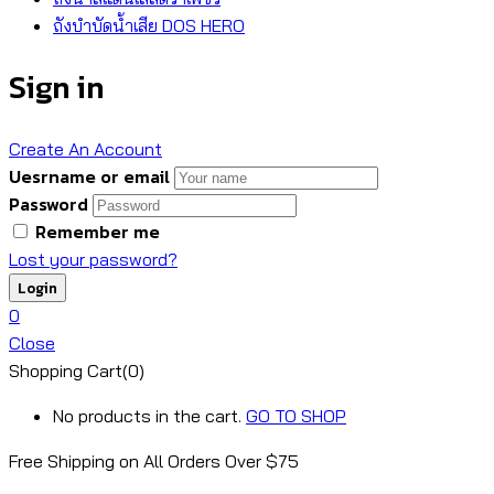
ถังบำบัดน้ำเสีย DOS HERO
Sign in
Create An Account
Uesrname or email
Password
Remember me
Lost your password?
0
Close
Shopping Cart(0)
No products in the cart.
GO TO SHOP
Free Shipping on All
Orders Over $75