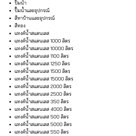
ปั๊มน้ำ
ปั๊มน้ำและอุปกรณ์
สีทาบ้านและอุปกรณ์
สีทอง
แทงค์น้ำสแตนเลส
แทงค์น้ำสแตนเลส 1000 ลิตร
แทงค์น้ำสแตนเลส 10000 ลิตร
แทงค์น้ำสแตนเลส 1100 ลิตร
แทงค์น้ำสแตนเลส 1250 ลิตร
แทงค์น้ำสแตนเลส 1500 ลิตร
แทงค์น้ำสแตนเลส 15000 ลิตร
แทงค์น้ำสแตนเลส 2000 ลิตร
แทงค์น้ำสแตนเลส 2500 ลิตร
แทงค์น้ำสแตนเลส 350 ลิตร
แทงค์น้ำสแตนเลส 4000 ลิตร
แทงค์น้ำสแตนเลส 500 ลิตร
แทงค์น้ำสแตนเลส 5000 ลิตร
แทงค์น้ำสแตนเลส 550 ลิตร