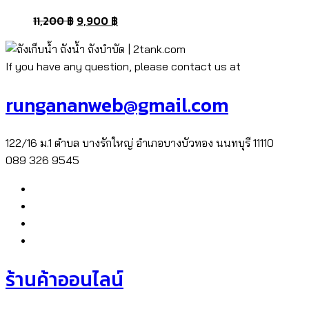
Original
Current
11,200
฿
9,900
฿
price
price
was:
is:
If you have any question, please contact us at
11,200 ฿.
9,900 ฿.
rungananweb@gmail.com
122/16 ม.1 ตำบล บางรักใหญ่ อำเภอบางบัวทอง นนทบุรี 11110
089 326 9545
ร้านค้าออนไลน์