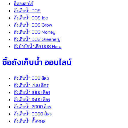
สีทองฮาโต้
ถังเก็บน้ำ DOS
ถังเก็บน้ำ DOS Ice
ถังเก็บน้ำ DOS Grow
ถังเก็บน้ำ DOS Money
ถังเก็บน้ำ DOS Greenery
ถังบำบัดน้ำเสีย DOS Hero
ซื้อถังเก็บน้ำ ออนไลน์
ถังเก็บน้ำ 500 ลิตร
ถังเก็บน้ำ 700 ลิตร
ถังเก็บน้ำ 1000 ลิตร
ถังเก็บน้ำ 1500 ลิตร
ถังเก็บน้ำ 2000 ลิตร
ถังเก็บน้ำ 3000 ลิตร
ถังเก็บน้ำ ทั้งหมด