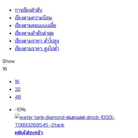
การเรียงลำดับ
เรียงตามความนิยม
เรียงตามคะแนนเฉลี่ย
เรียงตามลำดับล่าสุด
เรียงตามราคา: ต่ำไปสูง
เรียงตามราคา: สูงไปต่ำ
Show
16
16
32
48
-10%
หยิบใส่ตะกร้า