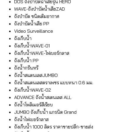
DOS ถังบำบัดน้ำเสียรุ่น HERO
WAVE-ถังบำบัดน้ำเสียZAD
ถังบำบัด ชนิดเติมอากาศ
ถังบำบัดน้ำเสีย PP
Video Surveillance
ถังเก็บน้ำ
ถังเก็บน้ำWAVE-01
ถังเก็บน้ำWAVE-ไฟเบอร์กลาส
ถังเก็บน้ำ PP
ถังน้ำกรีนทรี
ถังน้ำสแตนเลสJUMBO
ถังน้ำสแตนเลสตราเพชร แบบหนา 0.6 มม.
ถังเก็บน้ำWAVE-02
ADVANCE ถังน้ำสเตนเลส ALL
ถังน้ำโพลิเมอร์สีเรียบ
JUMBO ถังเก็บน้ำ แกรนิต Grand
ถังน้ำไฟเบอร์กลาส
ถังเก็บน้ำ 1000 ลิตร ราคาขายปลีก-ขายส่ง