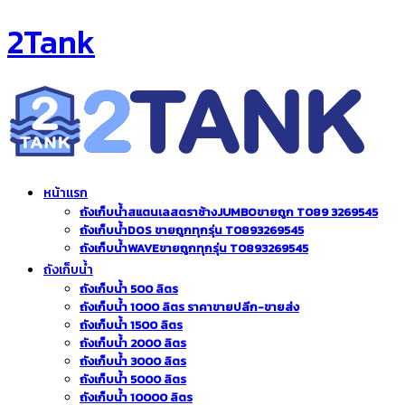
2Tank
หน้าแรก
ถังเก็บน้ำสแตนเลสตราช้างJUMBOขายถูก T089 3269545
ถังเก็บน้ำDOS ขายถูกทุกรุ่น T0893269545
ถังเก็บน้ำWAVEขายถูกทุกรุ่น T0893269545
ถังเก็บน้ำ
ถังเก็บน้ำ 500 ลิตร
ถังเก็บน้ำ 1000 ลิตร ราคาขายปลีก-ขายส่ง
ถังเก็บน้ำ 1500 ลิตร
ถังเก็บน้ำ 2000 ลิตร
ถังเก็บน้ำ 3000 ลิตร
ถังเก็บน้ำ 5000 ลิตร
ถังเก็บน้ำ 10000 ลิตร