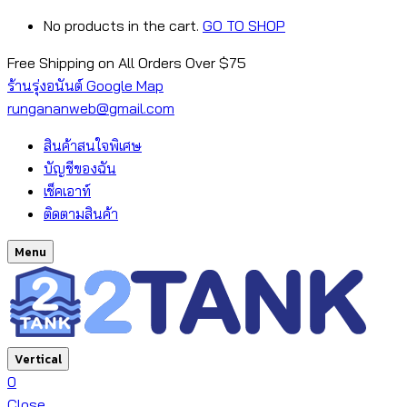
No products in the cart.
GO TO SHOP
Free Shipping on All
Orders Over $75
ร้านรุ่งอนันต์ Google Map
rungananweb@gmail.com
สินค้าสนใจพิเศษ
บัญชีของฉัน
เช็คเอาท์
ติดตามสินค้า
Menu
Vertical
0
Close