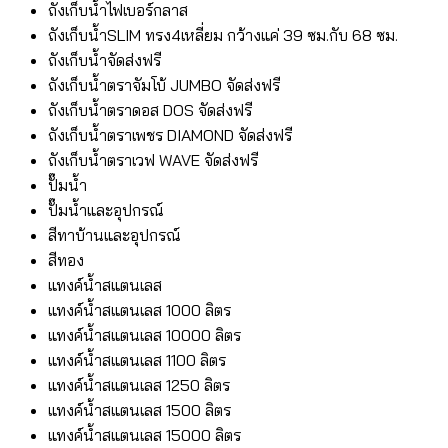
ถังเก็บน้ำไฟเบอร์กลาส
ถังเก็บน้ำSLIM ทรง4เหลี่ยม กว้างแค่ 39 ซม.กับ 68 ซม.
ถังเก็บน้ำจัดส่งฟรี
ถังเก็บน้ำตราจัมโบ้ JUMBO จัดส่งฟรี
ถังเก็บน้ำตราดอส DOS จัดส่งฟรี
ถังเก็บน้ำตราเพชร DIAMOND จัดส่งฟรี
ถังเก็บน้ำตราเวฟ WAVE จัดส่งฟรี
ปั๊มน้ำ
ปั๊มน้ำและอุปกรณ์
สีทาบ้านและอุปกรณ์
สีทอง
แทงค์น้ำสแตนเลส
แทงค์น้ำสแตนเลส 1000 ลิตร
แทงค์น้ำสแตนเลส 10000 ลิตร
แทงค์น้ำสแตนเลส 1100 ลิตร
แทงค์น้ำสแตนเลส 1250 ลิตร
แทงค์น้ำสแตนเลส 1500 ลิตร
แทงค์น้ำสแตนเลส 15000 ลิตร