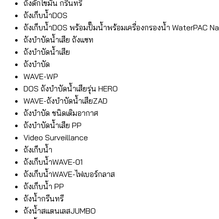
ถังดักไขมัน กรีนทรี
ถังเก็บน้ำDOS
ถังเก็บน้ำDOS พร้อมปั๊มน้ำพร้อมเครื่องกรองน้ำ WaterPAC N
ถังบำบัดน้ำเสีย ถังแซท
ถังบำบัดน้ำเสีย
ถังบำบัด
WAVE-WP
DOS ถังบำบัดน้ำเสียรุ่น HERO
WAVE-ถังบำบัดน้ำเสียZAD
ถังบำบัด ชนิดเติมอากาศ
ถังบำบัดน้ำเสีย PP
Video Surveillance
ถังเก็บน้ำ
ถังเก็บน้ำWAVE-01
ถังเก็บน้ำWAVE-ไฟเบอร์กลาส
ถังเก็บน้ำ PP
ถังน้ำกรีนทรี
ถังน้ำสแตนเลสJUMBO