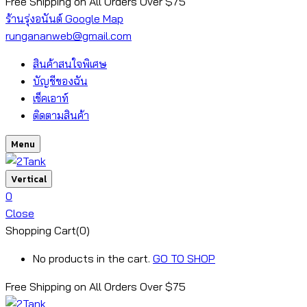
Free Shipping on All
Orders Over $75
ร้านรุ่งอนันต์ Google Map
rungananweb@gmail.com
สินค้าสนใจพิเศษ
บัญชีของฉัน
เช็คเอาท์
ติดตามสินค้า
Menu
Vertical
0
Close
Shopping Cart(0)
No products in the cart.
GO TO SHOP
Free Shipping on All
Orders Over $75