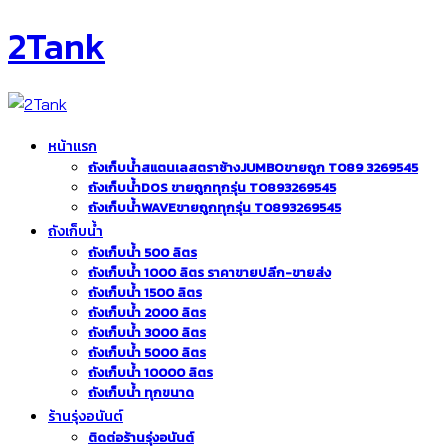
2Tank
หน้าแรก
ถังเก็บน้ำสแตนเลสตราช้างJUMBOขายถูก T089 3269545
ถังเก็บน้ำDOS ขายถูกทุกรุ่น T0893269545
ถังเก็บน้ำWAVEขายถูกทุกรุ่น T0893269545
ถังเก็บน้ำ
ถังเก็บน้ำ 500 ลิตร
ถังเก็บน้ำ 1000 ลิตร ราคาขายปลีก-ขายส่ง
ถังเก็บน้ำ 1500 ลิตร
ถังเก็บน้ำ 2000 ลิตร
ถังเก็บน้ำ 3000 ลิตร
ถังเก็บน้ำ 5000 ลิตร
ถังเก็บน้ำ 10000 ลิตร
ถังเก็บน้ำ ทุกขนาด
ร้านรุ่งอนันต์
ติดต่อร้านรุ่งอนันต์