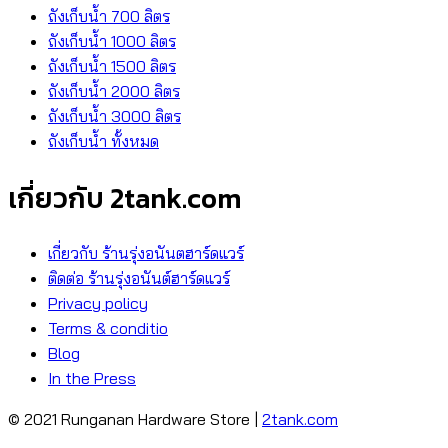
ถังเก็บน้ำ 700 ลิตร
ถังเก็บน้ำ 1000 ลิตร
ถังเก็บน้ำ 1500 ลิตร
ถังเก็บน้ำ 2000 ลิตร
ถังเก็บน้ำ 3000 ลิตร
ถังเก็บน้ำ ทั้งหมด
เกี่ยวกับ 2tank.com
เกี่ยวกับ ร้านรุ่งอนันตฮาร์ดแวร์
ติดต่อ ร้านรุ่งอนันต์ฮาร์ดแวร์
Privacy policy
Terms & conditio
Blog
In the Press
© 2021 Runganan Hardware Store |
2tank.com