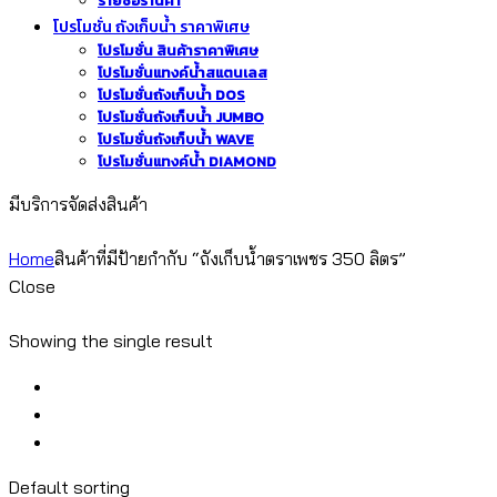
รายชื่อร้านค้า
โปรโมชั่น ถังเก็บน้ำ ราคาพิเศษ
โปรโมชั่น สินค้าราคาพิเศษ
โปรโมชั่นแทงค์น้ำสแตนเลส
โปรโมชั่นถังเก็บน้ำ DOS
โปรโมชั่นถังเก็บน้ำ JUMBO
โปรโมชั่นถังเก็บน้ำ WAVE
โปรโมชั่นแทงค์น้ำ DIAMOND
มีบริการจัดส่งสินค้า
Home
สินค้าที่มีป้ายกำกับ “ถังเก็บน้ำตราเพชร 350 ลิตร”
Close
Showing the single result
Default sorting