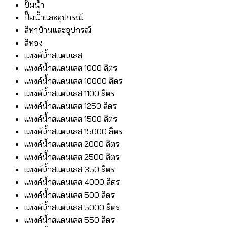
ปั๊มน้ำ
ปั๊มน้ำและอุปกรณ์
สีทาบ้านและอุปกรณ์
สีทอง
แทงค์น้ำสแตนเลส
แทงค์น้ำสแตนเลส 1000 ลิตร
แทงค์น้ำสแตนเลส 10000 ลิตร
แทงค์น้ำสแตนเลส 1100 ลิตร
แทงค์น้ำสแตนเลส 1250 ลิตร
แทงค์น้ำสแตนเลส 1500 ลิตร
แทงค์น้ำสแตนเลส 15000 ลิตร
แทงค์น้ำสแตนเลส 2000 ลิตร
แทงค์น้ำสแตนเลส 2500 ลิตร
แทงค์น้ำสแตนเลส 350 ลิตร
แทงค์น้ำสแตนเลส 4000 ลิตร
แทงค์น้ำสแตนเลส 500 ลิตร
แทงค์น้ำสแตนเลส 5000 ลิตร
แทงค์น้ำสแตนเลส 550 ลิตร