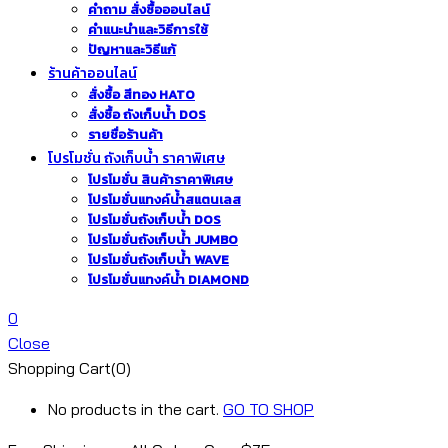
คำถาม สั่งซื้อออนไลน์
คำแนะนำและวิธีการใช้
ปัญหาและวิธีแก้
ร้านค้าออนไลน์
สั่งซื้อ สีทอง HATO
สั่งซื้อ ถังเก็บน้ำ DOS
รายชื่อร้านค้า
โปรโมชั่น ถังเก็บน้ำ ราคาพิเศษ
โปรโมชั่น สินค้าราคาพิเศษ
โปรโมชั่นแทงค์น้ำสแตนเลส
โปรโมชั่นถังเก็บน้ำ DOS
โปรโมชั่นถังเก็บน้ำ JUMBO
โปรโมชั่นถังเก็บน้ำ WAVE
โปรโมชั่นแทงค์น้ำ DIAMOND
0
Close
Shopping Cart(0)
No products in the cart.
GO TO SHOP