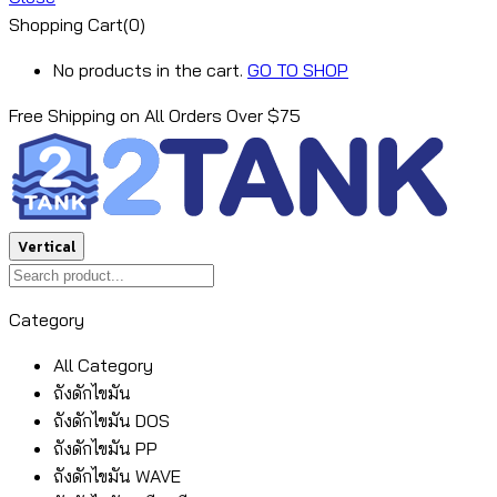
Shopping Cart(0)
No products in the cart.
GO TO SHOP
Free Shipping on All
Orders Over $75
Vertical
Category
All Category
ถังดักไขมัน
ถังดักไขมัน DOS
ถังดักไขมัน PP
ถังดักไขมัน WAVE