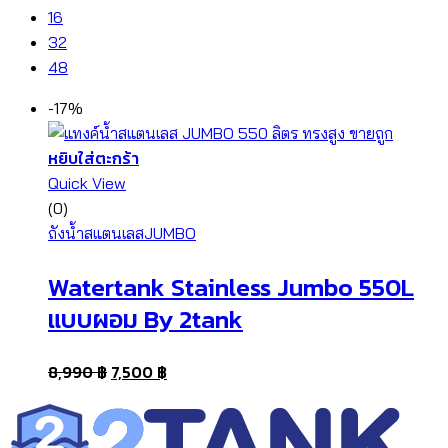
16
32
48
-17%
หยิบใส่ตะกร้า
Quick View
(0)
ถังน้ำสแตนเลสJUMBO
Watertank Stainless Jumbo 550L
แบบผอม By 2tank
Original
Current
8,990
฿
7,500
฿
price
price
was:
is:
8,990 ฿.
7,500 ฿.