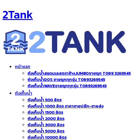
2Tank
หน้าแรก
ถังเก็บน้ำสแตนเลสตราช้างJUMBOขายถูก T089 3269545
ถังเก็บน้ำDOS ขายถูกทุกรุ่น T0893269545
ถังเก็บน้ำWAVEขายถูกทุกรุ่น T0893269545
ถังเก็บน้ำ
ถังเก็บน้ำ 500 ลิตร
ถังเก็บน้ำ 1000 ลิตร ราคาขายปลีก-ขายส่ง
ถังเก็บน้ำ 1500 ลิตร
ถังเก็บน้ำ 2000 ลิตร
ถังเก็บน้ำ 3000 ลิตร
ถังเก็บน้ำ 5000 ลิตร
ถังเก็บน้ำ 10000 ลิตร