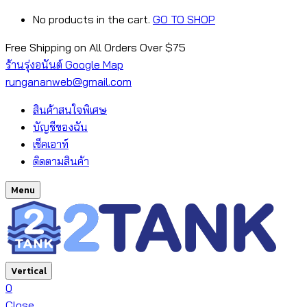
No products in the cart.
GO TO SHOP
Free Shipping on All
Orders Over $75
ร้านรุ่งอนันต์ Google Map
rungananweb@gmail.com
สินค้าสนใจพิเศษ
บัญชีของฉัน
เช็คเอาท์
ติดตามสินค้า
Menu
Vertical
0
Close