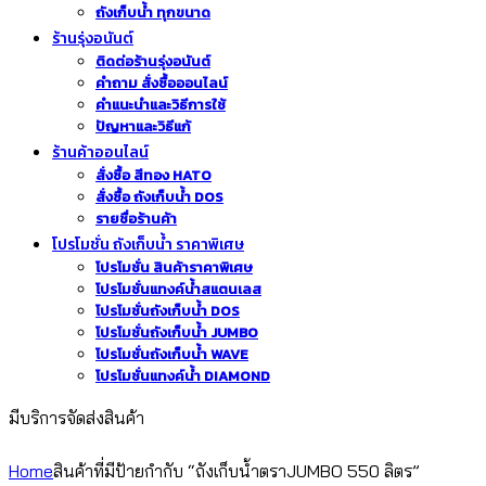
ถังเก็บน้ำ ทุกขนาด
ร้านรุ่งอนันต์
ติดต่อร้านรุ่งอนันต์
คำถาม สั่งซื้อออนไลน์
คำแนะนำและวิธีการใช้
ปัญหาและวิธีแก้
ร้านค้าออนไลน์
สั่งซื้อ สีทอง HATO
สั่งซื้อ ถังเก็บน้ำ DOS
รายชื่อร้านค้า
โปรโมชั่น ถังเก็บน้ำ ราคาพิเศษ
โปรโมชั่น สินค้าราคาพิเศษ
โปรโมชั่นแทงค์น้ำสแตนเลส
โปรโมชั่นถังเก็บน้ำ DOS
โปรโมชั่นถังเก็บน้ำ JUMBO
โปรโมชั่นถังเก็บน้ำ WAVE
โปรโมชั่นแทงค์น้ำ DIAMOND
มีบริการจัดส่งสินค้า
Home
สินค้าที่มีป้ายกำกับ “ถังเก็บน้ำตราJUMBO 550 ลิตร”