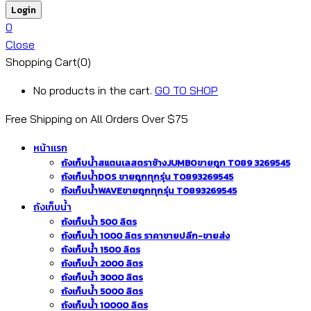
0
Close
Shopping Cart(0)
No products in the cart.
GO TO SHOP
Free Shipping on All
Orders Over $75
หน้าแรก
ถังเก็บน้ำสแตนเลสตราช้างJUMBOขายถูก T089 3269545
ถังเก็บน้ำDOS ขายถูกทุกรุ่น T0893269545
ถังเก็บน้ำWAVEขายถูกทุกรุ่น T0893269545
ถังเก็บน้ำ
ถังเก็บน้ำ 500 ลิตร
ถังเก็บน้ำ 1000 ลิตร ราคาขายปลีก-ขายส่ง
ถังเก็บน้ำ 1500 ลิตร
ถังเก็บน้ำ 2000 ลิตร
ถังเก็บน้ำ 3000 ลิตร
ถังเก็บน้ำ 5000 ลิตร
ถังเก็บน้ำ 10000 ลิตร