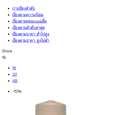
การเรียงลำดับ
เรียงตามความนิยม
เรียงตามคะแนนเฉลี่ย
เรียงตามลำดับล่าสุด
เรียงตามราคา: ต่ำไปสูง
เรียงตามราคา: สูงไปต่ำ
Show
16
16
32
48
-15%