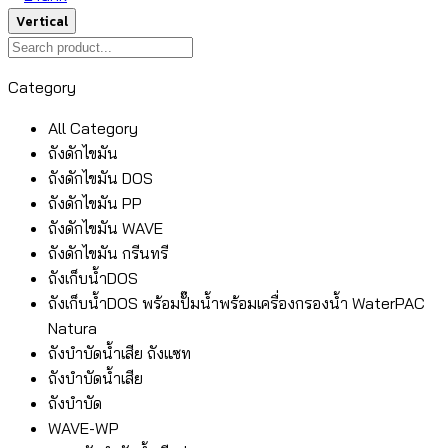
Vertical
Category
All Category
ถังดักไขมัน
ถังดักไขมัน DOS
ถังดักไขมัน PP
ถังดักไขมัน WAVE
ถังดักไขมัน กรีนทรี
ถังเก็บน้ำDOS
ถังเก็บน้ำDOS พร้อมปั๊มน้ำพร้อมเครื่องกรองน้ำ WaterPAC
Natura
ถังบำบัดน้ำเสีย ถังแซท
ถังบำบัดน้ำเสีย
ถังบำบัด
WAVE-WP