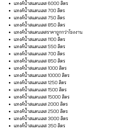
แทงค์น้ำสแตนเลส 6000 ลิตร
แทงค์น้ำสแตนเลส 700 ลิตร
แทงค์น้ำสแตนเลส 750 ลิตร
แทงค์น้ำสแตนเลส 850 ลิตร
แทงค์น้ำสแตนเลสราคาถูกกว่าโรงงาน
แทงค์น้ำสแตนเลส 1100 ลิตร
แทงค์น้ำสแตนเลส 550 ลิตร
แทงค์น้ำสแตนเลส 700 ลิตร
แทงค์น้ำสแตนเลส 850 ลิตร
แทงค์น้ำสแตนเลส 1000 ลิตร
แทงค์น้ำสแตนเลส 10000 ลิตร
แทงค์น้ำสแตนเลส 1250 ลิตร
แทงค์น้ำสแตนเลส 1500 ลิตร
แทงค์น้ำสแตนเลส 15000 ลิตร
แทงค์น้ำสแตนเลส 2000 ลิตร
แทงค์น้ำสแตนเลส 2500 ลิตร
แทงค์น้ำสแตนเลส 3000 ลิตร
แทงค์น้ำสแตนเลส 350 ลิตร