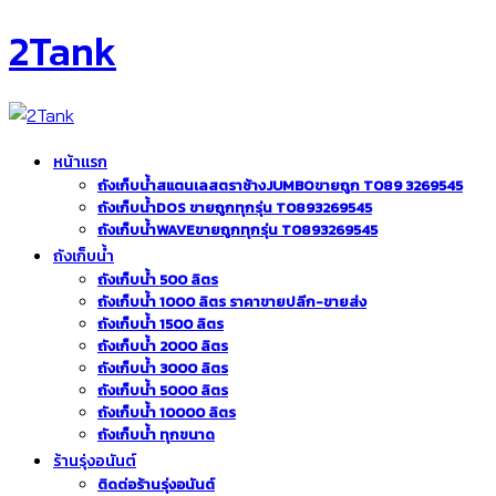
2Tank
หน้าแรก
ถังเก็บน้ำสแตนเลสตราช้างJUMBOขายถูก T089 3269545
ถังเก็บน้ำDOS ขายถูกทุกรุ่น T0893269545
ถังเก็บน้ำWAVEขายถูกทุกรุ่น T0893269545
ถังเก็บน้ำ
ถังเก็บน้ำ 500 ลิตร
ถังเก็บน้ำ 1000 ลิตร ราคาขายปลีก-ขายส่ง
ถังเก็บน้ำ 1500 ลิตร
ถังเก็บน้ำ 2000 ลิตร
ถังเก็บน้ำ 3000 ลิตร
ถังเก็บน้ำ 5000 ลิตร
ถังเก็บน้ำ 10000 ลิตร
ถังเก็บน้ำ ทุกขนาด
ร้านรุ่งอนันต์
ติดต่อร้านรุ่งอนันต์