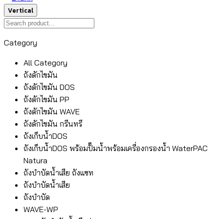
Vertical
Category
All Category
ถังดักไขมัน
ถังดักไขมัน DOS
ถังดักไขมัน PP
ถังดักไขมัน WAVE
ถังดักไขมัน กรีนทรี
ถังเก็บน้ำDOS
ถังเก็บน้ำDOS พร้อมปั๊มน้ำพร้อมเครื่องกรองน้ำ WaterPAC
Natura
ถังบำบัดน้ำเสีย ถังแซท
ถังบำบัดน้ำเสีย
ถังบำบัด
WAVE-WP