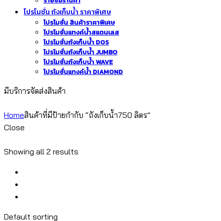
รายชื่อร้านค้า
โปรโมชั่น ถังเก็บน้ำ ราคาพิเศษ
โปรโมชั่น สินค้าราคาพิเศษ
โปรโมชั่นแทงค์น้ำสแตนเลส
โปรโมชั่นถังเก็บน้ำ DOS
โปรโมชั่นถังเก็บน้ำ JUMBO
โปรโมชั่นถังเก็บน้ำ WAVE
โปรโมชั่นแทงค์น้ำ DIAMOND
มีบริการจัดส่งสินค้า
Home
สินค้าที่มีป้ายกำกับ “ถังเก็บน้ำ750 ลิตร”
Close
Showing all 2 results
Default sorting