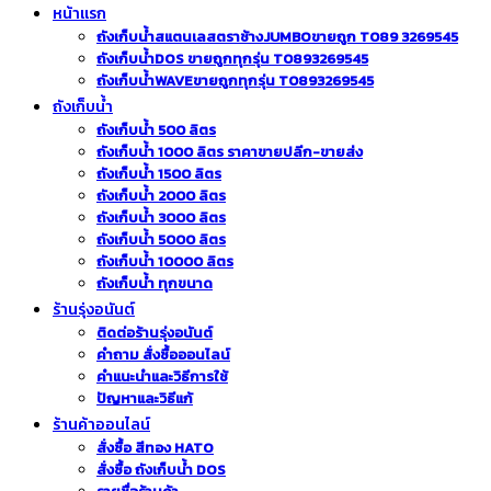
หน้าแรก
ถังเก็บน้ำสแตนเลสตราช้างJUMBOขายถูก T089 3269545
ถังเก็บน้ำDOS ขายถูกทุกรุ่น T0893269545
ถังเก็บน้ำWAVEขายถูกทุกรุ่น T0893269545
ถังเก็บน้ำ
ถังเก็บน้ำ 500 ลิตร
ถังเก็บน้ำ 1000 ลิตร ราคาขายปลีก-ขายส่ง
ถังเก็บน้ำ 1500 ลิตร
ถังเก็บน้ำ 2000 ลิตร
ถังเก็บน้ำ 3000 ลิตร
ถังเก็บน้ำ 5000 ลิตร
ถังเก็บน้ำ 10000 ลิตร
ถังเก็บน้ำ ทุกขนาด
ร้านรุ่งอนันต์
ติดต่อร้านรุ่งอนันต์
คำถาม สั่งซื้อออนไลน์
คำแนะนำและวิธีการใช้
ปัญหาและวิธีแก้
ร้านค้าออนไลน์
สั่งซื้อ สีทอง HATO
สั่งซื้อ ถังเก็บน้ำ DOS