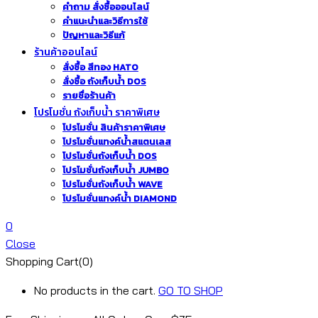
คำถาม สั่งซื้อออนไลน์
คำแนะนำและวิธีการใช้
ปัญหาและวิธีแก้
ร้านค้าออนไลน์
สั่งซื้อ สีทอง HATO
สั่งซื้อ ถังเก็บน้ำ DOS
รายชื่อร้านค้า
โปรโมชั่น ถังเก็บน้ำ ราคาพิเศษ
โปรโมชั่น สินค้าราคาพิเศษ
โปรโมชั่นแทงค์น้ำสแตนเลส
โปรโมชั่นถังเก็บน้ำ DOS
โปรโมชั่นถังเก็บน้ำ JUMBO
โปรโมชั่นถังเก็บน้ำ WAVE
โปรโมชั่นแทงค์น้ำ DIAMOND
0
Close
Shopping Cart(0)
No products in the cart.
GO TO SHOP