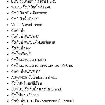
DOS ถังบำบัดน้ำเสียรุ่น HERO
WAVE-ถังบำบัดน้ำเสียZAD
ถังบำบัด ชนิดเติมอากาศ
ถังบำบัดน้ำเสีย PP
Video Surveillance
ถังเก็บน้ำ
ถังเก็บน้ำWAVE-01
ถังเก็บน้ำWAVE-ไฟเบอร์กลาส
ถังเก็บน้ำ PP
ถังน้ำกรีนทรี
ถังน้ำสแตนเลสJUMBO
ถังน้ำสแตนเลสตราเพชร แบบหนา 0.6 มม.
ถังเก็บน้ำWAVE-02
ADVANCE ถังน้ำสเตนเลส ALL
ถังน้ำโพลิเมอร์สีเรียบ
JUMBO ถังเก็บน้ำ แกรนิต Grand
ถังน้ำไฟเบอร์กลาส
ถังเก็บน้ำ 1000 ลิตร ราคาขายปลีก-ขายส่ง