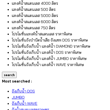
แทงค์น้ำสแตนเลส 4000 ลิตร
แทงค์น้ำสแตนเลส 500 ลิตร
แทงค์น้ำสแตนเลส 5000 ลิตร
แทงค์น้ำสแตนเลส 6000 ลิตร
แทงค์น้ำสแตนเลส 750 ลิตร
โปรโมชั่นแทงค์น้ำสแตนเลส ราคาพิเศษ
โปรโมชั่นถังบำบัดน้ำเสีย ถังแซท DOS ราคาพิเศษ
โปรโมชั่นถังเก็บน้ำ แทงค์น้ำ DIAMOND ราคาพิเศษ
โปรโมชั่นถังเก็บน้ำ แทงค์น้ำ DOS ราคาพิเศษ
โปรโมชั่นถังเก็บน้ำ แทงค์น้ำ JUMBO ราคาพิเศษ
โปรโมชั่นถังเก็บน้ำ แทงค์น้ำ WAVE ราคาพิเศษ
search
Most searched :
ถังเก็บน้ำ DOS
JUMBO
ถังเก็บน้ำ WAVE
ถังน้ำสแตนเลสตราเพชร