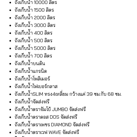
ถังเก็บน้ำ 10000 ลิตร
ถังเก็บน้ำ 1500 ลิตร
ถังเก็บน้ำ 2000 ลิตร
ถังเก็บน้ำ 3000 ลิตร
ถังเก็บน้ำ 400 ลิตร
ถังเก็บน้ำ 500 ลิตร
ถังเก็บน้ำ 5000 ลิตร
ถังเก็บน้ำ 700 ลิตร
ถังเก็บน้ำบนดิน
ถังเก็บน้ำแกรนิต
ถังเก็บน้ำโพลิเมอร์
ถังเก็บน้ำไฟเบอร์กลาส
ถังเก็บน้ำSLIM ทรง4เหลี่ยม กว้างแค่ 39 ซม.กับ 68 ซม.
ถังเก็บน้ำจัดส่งฟรี
ถังเก็บน้ำตราจัมโบ้ JUMBO จัดส่งฟรี
ถังเก็บน้ำตราดอส DOS จัดส่งฟรี
ถังเก็บน้ำตราเพชร DIAMOND จัดส่งฟรี
ถังเก็บน้ำตราเวฟ WAVE จัดส่งฟรี