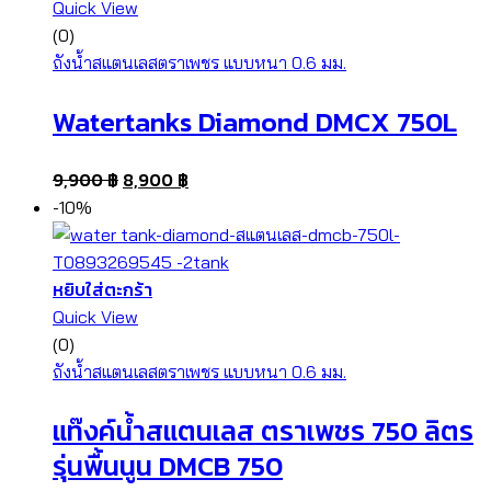
Quick View
(0)
ถังน้ำสแตนเลสตราเพชร แบบหนา 0.6 มม.
Watertanks Diamond DMCX 750L
Original
Current
9,900
฿
8,900
฿
price
price
-10%
was:
is:
9,900 ฿.
8,900 ฿.
หยิบใส่ตะกร้า
Quick View
(0)
ถังน้ำสแตนเลสตราเพชร แบบหนา 0.6 มม.
แท๊งค์น้ำสแตนเลส ตราเพชร 750 ลิตร
รุ่นพื้นนูน DMCB 750