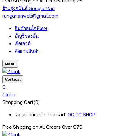
Free Shipping on All
Orders Over $75
ร้านรุ่งอนันต์ Google Map
rungananweb@gmail.com
สินค้าสนใจพิเศษ
บัญชีของฉัน
เช็คเอาท์
ติดตามสินค้า
Menu
Vertical
0
Close
Shopping Cart(0)
No products in the cart.
GO TO SHOP
Free Shipping on All
Orders Over $75