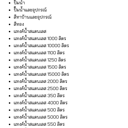
ปั๊มน้ำ
ปั๊มน้ำและอุปกรณ์
สีทาบ้านและอุปกรณ์
สีทอง
แทงค์น้ำสแตนเลส
แทงค์น้ำสแตนเลส 1000 ลิตร
แทงค์น้ำสแตนเลส 10000 ลิตร
แทงค์น้ำสแตนเลส 1100 ลิตร
แทงค์น้ำสแตนเลส 1250 ลิตร
แทงค์น้ำสแตนเลส 1500 ลิตร
แทงค์น้ำสแตนเลส 15000 ลิตร
แทงค์น้ำสแตนเลส 2000 ลิตร
แทงค์น้ำสแตนเลส 2500 ลิตร
แทงค์น้ำสแตนเลส 350 ลิตร
แทงค์น้ำสแตนเลส 4000 ลิตร
แทงค์น้ำสแตนเลส 500 ลิตร
แทงค์น้ำสแตนเลส 5000 ลิตร
แทงค์น้ำสแตนเลส 550 ลิตร