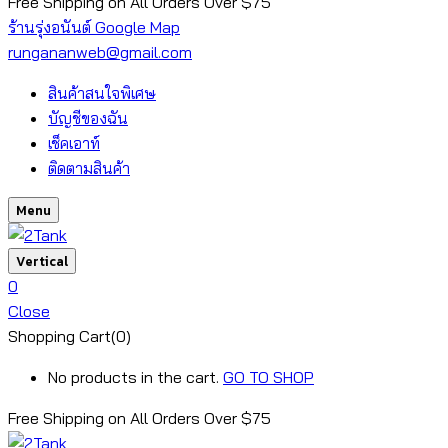
Free Shipping on All
Orders Over $75
ร้านรุ่งอนันต์ Google Map
rungananweb@gmail.com
สินค้าสนใจพิเศษ
บัญชีของฉัน
เช็คเอาท์
ติดตามสินค้า
Menu
Vertical
0
Close
Shopping Cart(0)
No products in the cart.
GO TO SHOP
Free Shipping on All
Orders Over $75