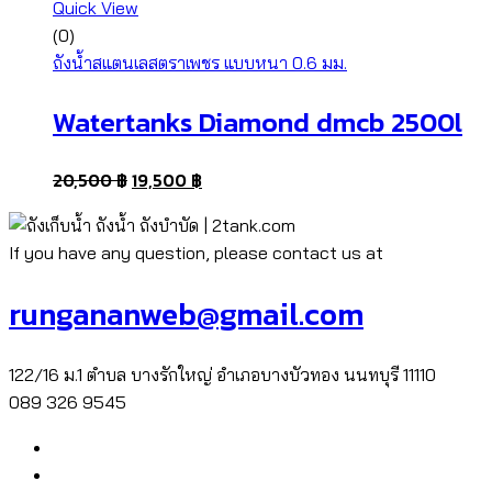
Quick View
(0)
ถังน้ำสแตนเลสตราเพชร แบบหนา 0.6 มม.
Watertanks Diamond dmcb 2500l
Original
Current
20,500
฿
19,500
฿
price
price
was:
is:
If you have any question, please contact us at
20,500 ฿.
19,500 ฿.
rungananweb@gmail.com
122/16 ม.1 ตำบล บางรักใหญ่ อำเภอบางบัวทอง นนทบุรี 11110
089 326 9545