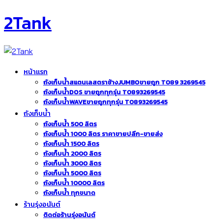
2Tank
หน้าแรก
ถังเก็บน้ำสแตนเลสตราช้างJUMBOขายถูก T089 3269545
ถังเก็บน้ำDOS ขายถูกทุกรุ่น T0893269545
ถังเก็บน้ำWAVEขายถูกทุกรุ่น T0893269545
ถังเก็บน้ำ
ถังเก็บน้ำ 500 ลิตร
ถังเก็บน้ำ 1000 ลิตร ราคาขายปลีก-ขายส่ง
ถังเก็บน้ำ 1500 ลิตร
ถังเก็บน้ำ 2000 ลิตร
ถังเก็บน้ำ 3000 ลิตร
ถังเก็บน้ำ 5000 ลิตร
ถังเก็บน้ำ 10000 ลิตร
ถังเก็บน้ำ ทุกขนาด
ร้านรุ่งอนันต์
ติดต่อร้านรุ่งอนันต์