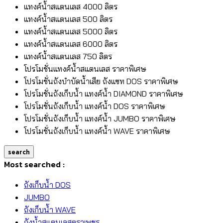
แทงค์น้ำสแตนเลส 4000 ลิตร
แทงค์น้ำสแตนเลส 500 ลิตร
แทงค์น้ำสแตนเลส 5000 ลิตร
แทงค์น้ำสแตนเลส 6000 ลิตร
แทงค์น้ำสแตนเลส 750 ลิตร
โปรโมชั่นแทงค์น้ำสแตนเลส ราคาพิเศษ
โปรโมชั่นถังบำบัดน้ำเสีย ถังแซท DOS ราคาพิเศษ
โปรโมชั่นถังเก็บน้ำ แทงค์น้ำ DIAMOND ราคาพิเศษ
โปรโมชั่นถังเก็บน้ำ แทงค์น้ำ DOS ราคาพิเศษ
โปรโมชั่นถังเก็บน้ำ แทงค์น้ำ JUMBO ราคาพิเศษ
โปรโมชั่นถังเก็บน้ำ แทงค์น้ำ WAVE ราคาพิเศษ
search
Most searched :
ถังเก็บน้ำ DOS
JUMBO
ถังเก็บน้ำ WAVE
ถังน้ำสแตนเลสตราเพชร