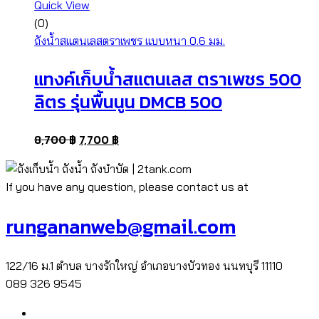
Quick View
(0)
ถังน้ำสแตนเลสตราเพชร แบบหนา 0.6 มม.
แทงค์เก็บน้ำสแตนเลส ตราเพชร 500
ลิตร รุ่นพื้นนูน DMCB 500
Original
Current
8,700
฿
7,700
฿
price
price
was:
is:
If you have any question, please contact us at
8,700 ฿.
7,700 ฿.
rungananweb@gmail.com
122/16 ม.1 ตำบล บางรักใหญ่ อำเภอบางบัวทอง นนทบุรี 11110
089 326 9545