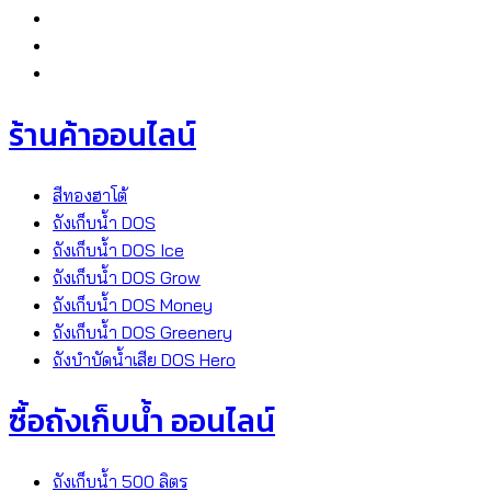
ร้านค้าออนไลน์
สีทองฮาโต้
ถังเก็บน้ำ DOS
ถังเก็บน้ำ DOS Ice
ถังเก็บน้ำ DOS Grow
ถังเก็บน้ำ DOS Money
ถังเก็บน้ำ DOS Greenery
ถังบำบัดน้ำเสีย DOS Hero
ซื้อถังเก็บน้ำ ออนไลน์
ถังเก็บน้ำ 500 ลิตร