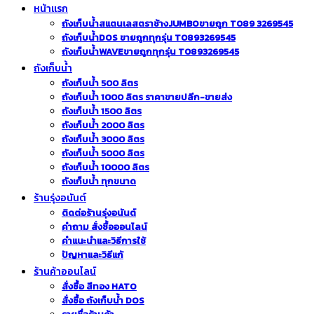
หน้าแรก
ถังเก็บน้ำสแตนเลสตราช้างJUMBOขายถูก T089 3269545
ถังเก็บน้ำDOS ขายถูกทุกรุ่น T0893269545
ถังเก็บน้ำWAVEขายถูกทุกรุ่น T0893269545
ถังเก็บน้ำ
ถังเก็บน้ำ 500 ลิตร
ถังเก็บน้ำ 1000 ลิตร ราคาขายปลีก-ขายส่ง
ถังเก็บน้ำ 1500 ลิตร
ถังเก็บน้ำ 2000 ลิตร
ถังเก็บน้ำ 3000 ลิตร
ถังเก็บน้ำ 5000 ลิตร
ถังเก็บน้ำ 10000 ลิตร
ถังเก็บน้ำ ทุกขนาด
ร้านรุ่งอนันต์
ติดต่อร้านรุ่งอนันต์
คำถาม สั่งซื้อออนไลน์
คำแนะนำและวิธีการใช้
ปัญหาและวิธีแก้
ร้านค้าออนไลน์
สั่งซื้อ สีทอง HATO
สั่งซื้อ ถังเก็บน้ำ DOS