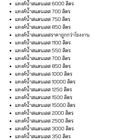
แทงค์น้ำสแตนเลส 6000 ลิตร
แทงค์น้ำสแตนเลส 700 ลิตร
แทงค์น้ำสแตนเลส 750 ลิตร
แทงค์น้ำสแตนเลส 850 ลิตร
แทงค์น้ำสแตนเลสราคาถูกกว่าโรงงาน
แทงค์น้ำสแตนเลส 1100 ลิตร
แทงค์น้ำสแตนเลส 550 ลิตร
แทงค์น้ำสแตนเลส 700 ลิตร
แทงค์น้ำสแตนเลส 850 ลิตร
แทงค์น้ำสแตนเลส 1000 ลิตร
แทงค์น้ำสแตนเลส 10000 ลิตร
แทงค์น้ำสแตนเลส 1250 ลิตร
แทงค์น้ำสแตนเลส 1500 ลิตร
แทงค์น้ำสแตนเลส 15000 ลิตร
แทงค์น้ำสแตนเลส 2000 ลิตร
แทงค์น้ำสแตนเลส 2500 ลิตร
แทงค์น้ำสแตนเลส 3000 ลิตร
แทงค์น้ำสแตนเลส 350 ลิตร