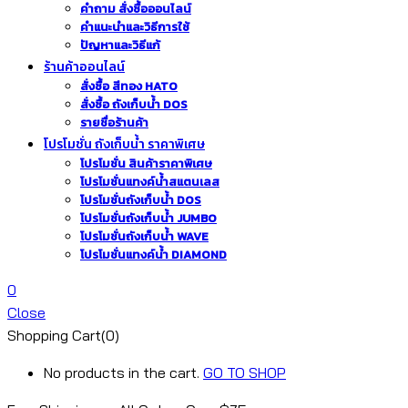
คำถาม สั่งซื้อออนไลน์
คำแนะนำและวิธีการใช้
ปัญหาและวิธีแก้
ร้านค้าออนไลน์
สั่งซื้อ สีทอง HATO
สั่งซื้อ ถังเก็บน้ำ DOS
รายชื่อร้านค้า
โปรโมชั่น ถังเก็บน้ำ ราคาพิเศษ
โปรโมชั่น สินค้าราคาพิเศษ
โปรโมชั่นแทงค์น้ำสแตนเลส
โปรโมชั่นถังเก็บน้ำ DOS
โปรโมชั่นถังเก็บน้ำ JUMBO
โปรโมชั่นถังเก็บน้ำ WAVE
โปรโมชั่นแทงค์น้ำ DIAMOND
0
Close
Shopping Cart(0)
No products in the cart.
GO TO SHOP