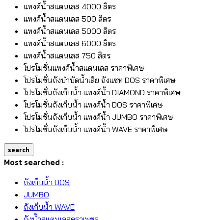
แทงค์น้ำสแตนเลส 4000 ลิตร
แทงค์น้ำสแตนเลส 500 ลิตร
แทงค์น้ำสแตนเลส 5000 ลิตร
แทงค์น้ำสแตนเลส 6000 ลิตร
แทงค์น้ำสแตนเลส 750 ลิตร
โปรโมชั่นแทงค์น้ำสแตนเลส ราคาพิเศษ
โปรโมชั่นถังบำบัดน้ำเสีย ถังแซท DOS ราคาพิเศษ
โปรโมชั่นถังเก็บน้ำ แทงค์น้ำ DIAMOND ราคาพิเศษ
โปรโมชั่นถังเก็บน้ำ แทงค์น้ำ DOS ราคาพิเศษ
โปรโมชั่นถังเก็บน้ำ แทงค์น้ำ JUMBO ราคาพิเศษ
โปรโมชั่นถังเก็บน้ำ แทงค์น้ำ WAVE ราคาพิเศษ
search
Most searched :
ถังเก็บน้ำ DOS
JUMBO
ถังเก็บน้ำ WAVE
ถังน้ำสแตนเลสตราเพชร