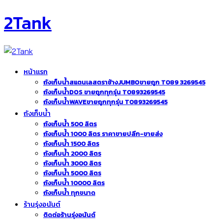
2Tank
หน้าแรก
ถังเก็บน้ำสแตนเลสตราช้างJUMBOขายถูก T089 3269545
ถังเก็บน้ำDOS ขายถูกทุกรุ่น T0893269545
ถังเก็บน้ำWAVEขายถูกทุกรุ่น T0893269545
ถังเก็บน้ำ
ถังเก็บน้ำ 500 ลิตร
ถังเก็บน้ำ 1000 ลิตร ราคาขายปลีก-ขายส่ง
ถังเก็บน้ำ 1500 ลิตร
ถังเก็บน้ำ 2000 ลิตร
ถังเก็บน้ำ 3000 ลิตร
ถังเก็บน้ำ 5000 ลิตร
ถังเก็บน้ำ 10000 ลิตร
ถังเก็บน้ำ ทุกขนาด
ร้านรุ่งอนันต์
ติดต่อร้านรุ่งอนันต์