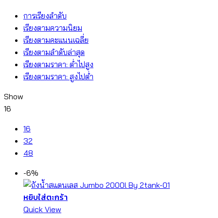
การเรียงลำดับ
เรียงตามความนิยม
เรียงตามคะแนนเฉลี่ย
เรียงตามลำดับล่าสุด
เรียงตามราคา: ต่ำไปสูง
เรียงตามราคา: สูงไปต่ำ
Show
16
16
32
48
-6%
หยิบใส่ตะกร้า
Quick View