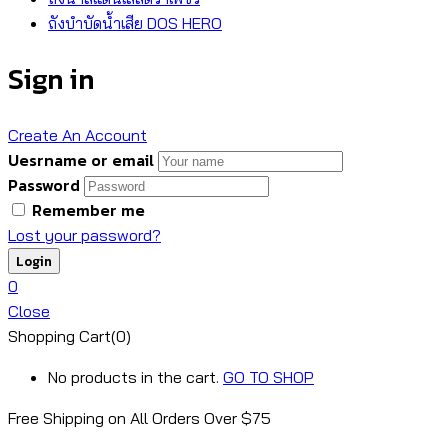
ถังบำบัดน้ำเสีย DOS HERO
Sign in
Create An Account
Uesrname or email
Password
Remember me
Lost your password?
0
Close
Shopping Cart(0)
No products in the cart.
GO TO SHOP
Free Shipping on All
Orders Over $75