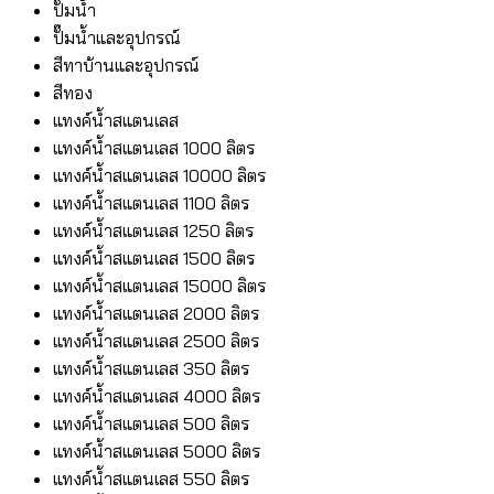
ปั๊มน้ำ
ปั๊มน้ำและอุปกรณ์
สีทาบ้านและอุปกรณ์
สีทอง
แทงค์น้ำสแตนเลส
แทงค์น้ำสแตนเลส 1000 ลิตร
แทงค์น้ำสแตนเลส 10000 ลิตร
แทงค์น้ำสแตนเลส 1100 ลิตร
แทงค์น้ำสแตนเลส 1250 ลิตร
แทงค์น้ำสแตนเลส 1500 ลิตร
แทงค์น้ำสแตนเลส 15000 ลิตร
แทงค์น้ำสแตนเลส 2000 ลิตร
แทงค์น้ำสแตนเลส 2500 ลิตร
แทงค์น้ำสแตนเลส 350 ลิตร
แทงค์น้ำสแตนเลส 4000 ลิตร
แทงค์น้ำสแตนเลส 500 ลิตร
แทงค์น้ำสแตนเลส 5000 ลิตร
แทงค์น้ำสแตนเลส 550 ลิตร