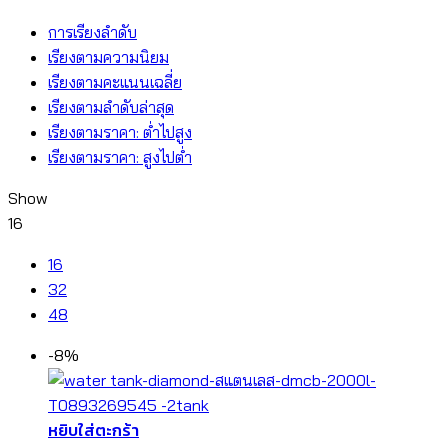
การเรียงลำดับ
เรียงตามความนิยม
เรียงตามคะแนนเฉลี่ย
เรียงตามลำดับล่าสุด
เรียงตามราคา: ต่ำไปสูง
เรียงตามราคา: สูงไปต่ำ
Show
16
16
32
48
-8%
หยิบใส่ตะกร้า