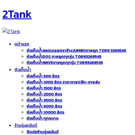
2Tank
หน้าแรก
ถังเก็บน้ำสแตนเลสตราช้างJUMBOขายถูก T089 3269545
ถังเก็บน้ำDOS ขายถูกทุกรุ่น T0893269545
ถังเก็บน้ำWAVEขายถูกทุกรุ่น T0893269545
ถังเก็บน้ำ
ถังเก็บน้ำ 500 ลิตร
ถังเก็บน้ำ 1000 ลิตร ราคาขายปลีก-ขายส่ง
ถังเก็บน้ำ 1500 ลิตร
ถังเก็บน้ำ 2000 ลิตร
ถังเก็บน้ำ 3000 ลิตร
ถังเก็บน้ำ 5000 ลิตร
ถังเก็บน้ำ 10000 ลิตร
ถังเก็บน้ำ ทุกขนาด
ร้านรุ่งอนันต์
ติดต่อร้านรุ่งอนันต์