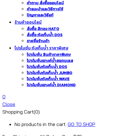
คำถาม สั่งซื้อออนไลน์
คำแนะนำและวิธีการใช้
ปัญหาและวิธีแก้
ร้านค้าออนไลน์
สั่งซื้อ สีทอง HATO
สั่งซื้อ ถังเก็บน้ำ DOS
รายชื่อร้านค้า
โปรโมชั่น ถังเก็บน้ำ ราคาพิเศษ
โปรโมชั่น สินค้าราคาพิเศษ
โปรโมชั่นแทงค์น้ำสแตนเลส
โปรโมชั่นถังเก็บน้ำ DOS
โปรโมชั่นถังเก็บน้ำ JUMBO
โปรโมชั่นถังเก็บน้ำ WAVE
โปรโมชั่นแทงค์น้ำ DIAMOND
0
Close
Shopping Cart(0)
No products in the cart.
GO TO SHOP