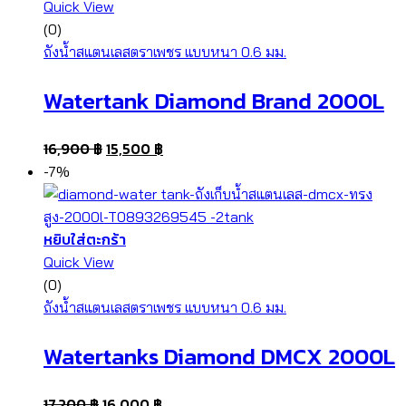
Quick View
(0)
ถังน้ำสแตนเลสตราเพชร แบบหนา 0.6 มม.
Watertank Diamond Brand 2000L
Original
Current
16,900
฿
15,500
฿
price
price
-7%
was:
is:
16,900 ฿.
15,500 ฿.
หยิบใส่ตะกร้า
Quick View
(0)
ถังน้ำสแตนเลสตราเพชร แบบหนา 0.6 มม.
Watertanks Diamond DMCX 2000L
Original
Current
17,200
฿
16,000
฿