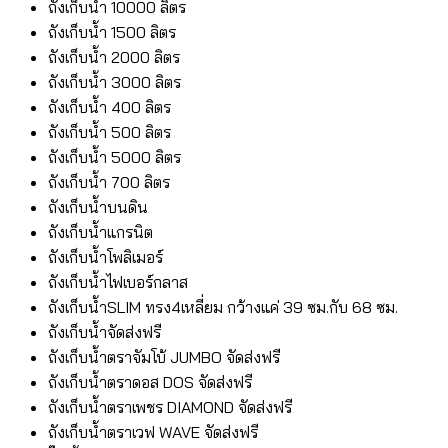
ถังเก็บน้ำ 10000 ลิตร
ถังเก็บน้ำ 1500 ลิตร
ถังเก็บน้ำ 2000 ลิตร
ถังเก็บน้ำ 3000 ลิตร
ถังเก็บน้ำ 400 ลิตร
ถังเก็บน้ำ 500 ลิตร
ถังเก็บน้ำ 5000 ลิตร
ถังเก็บน้ำ 700 ลิตร
ถังเก็บน้ำบนดิน
ถังเก็บน้ำแกรนิต
ถังเก็บน้ำโพลิเมอร์
ถังเก็บน้ำไฟเบอร์กลาส
ถังเก็บน้ำSLIM ทรง4เหลี่ยม กว้างแค่ 39 ซม.กับ 68 ซม.
ถังเก็บน้ำจัดส่งฟรี
ถังเก็บน้ำตราจัมโบ้ JUMBO จัดส่งฟรี
ถังเก็บน้ำตราดอส DOS จัดส่งฟรี
ถังเก็บน้ำตราเพชร DIAMOND จัดส่งฟรี
ถังเก็บน้ำตราเวฟ WAVE จัดส่งฟรี