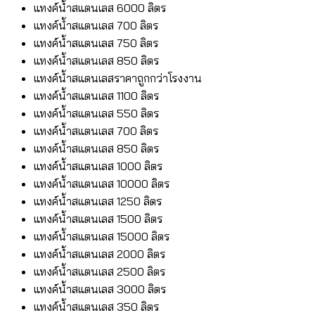
แทงค์น้ำสแตนเลส 6000 ลิตร
แทงค์น้ำสแตนเลส 700 ลิตร
แทงค์น้ำสแตนเลส 750 ลิตร
แทงค์น้ำสแตนเลส 850 ลิตร
แทงค์น้ำสแตนเลสราคาถูกกว่าโรงงาน
แทงค์น้ำสแตนเลส 1100 ลิตร
แทงค์น้ำสแตนเลส 550 ลิตร
แทงค์น้ำสแตนเลส 700 ลิตร
แทงค์น้ำสแตนเลส 850 ลิตร
แทงค์น้ำสแตนเลส 1000 ลิตร
แทงค์น้ำสแตนเลส 10000 ลิตร
แทงค์น้ำสแตนเลส 1250 ลิตร
แทงค์น้ำสแตนเลส 1500 ลิตร
แทงค์น้ำสแตนเลส 15000 ลิตร
แทงค์น้ำสแตนเลส 2000 ลิตร
แทงค์น้ำสแตนเลส 2500 ลิตร
แทงค์น้ำสแตนเลส 3000 ลิตร
แทงค์น้ำสแตนเลส 350 ลิตร