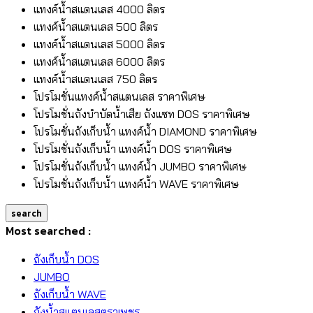
แทงค์น้ำสแตนเลส 4000 ลิตร
แทงค์น้ำสแตนเลส 500 ลิตร
แทงค์น้ำสแตนเลส 5000 ลิตร
แทงค์น้ำสแตนเลส 6000 ลิตร
แทงค์น้ำสแตนเลส 750 ลิตร
โปรโมชั่นแทงค์น้ำสแตนเลส ราคาพิเศษ
โปรโมชั่นถังบำบัดน้ำเสีย ถังแซท DOS ราคาพิเศษ
โปรโมชั่นถังเก็บน้ำ แทงค์น้ำ DIAMOND ราคาพิเศษ
โปรโมชั่นถังเก็บน้ำ แทงค์น้ำ DOS ราคาพิเศษ
โปรโมชั่นถังเก็บน้ำ แทงค์น้ำ JUMBO ราคาพิเศษ
โปรโมชั่นถังเก็บน้ำ แทงค์น้ำ WAVE ราคาพิเศษ
search
Most searched :
ถังเก็บน้ำ DOS
JUMBO
ถังเก็บน้ำ WAVE
ถังน้ำสแตนเลสตราเพชร