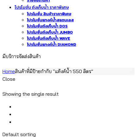
รายชื่อร้านค้า
โปรโมชั่น ถังเก็บน้ำ ราคาพิเศษ
โปรโมชั่น สินค้าราคาพิเศษ
โปรโมชั่นแทงค์น้ำสแตนเลส
โปรโมชั่นถังเก็บน้ำ DOS
โปรโมชั่นถังเก็บน้ำ JUMBO
โปรโมชั่นถังเก็บน้ำ WAVE
โปรโมชั่นแทงค์น้ำ DIAMOND
มีบริการจัดส่งสินค้า
Home
สินค้าที่มีป้ายกำกับ “แท้งค์น้ำ 550 ลิตร”
Close
Showing the single result
Default sorting