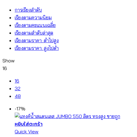
การเรียงลำดับ
เรียงตามความนิยม
เรียงตามคะแนนเฉลี่ย
เรียงตามลำดับล่าสุด
เรียงตามราคา: ต่ำไปสูง
เรียงตามราคา: สูงไปต่ำ
Show
16
16
32
48
-17%
หยิบใส่ตะกร้า
Quick View