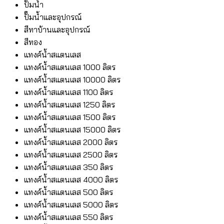
ปั๊มน้ำ
ปั๊มน้ำและอุปกรณ์
สีทาบ้านและอุปกรณ์
สีทอง
แทงค์น้ำสแตนเลส
แทงค์น้ำสแตนเลส 1000 ลิตร
แทงค์น้ำสแตนเลส 10000 ลิตร
แทงค์น้ำสแตนเลส 1100 ลิตร
แทงค์น้ำสแตนเลส 1250 ลิตร
แทงค์น้ำสแตนเลส 1500 ลิตร
แทงค์น้ำสแตนเลส 15000 ลิตร
แทงค์น้ำสแตนเลส 2000 ลิตร
แทงค์น้ำสแตนเลส 2500 ลิตร
แทงค์น้ำสแตนเลส 350 ลิตร
แทงค์น้ำสแตนเลส 4000 ลิตร
แทงค์น้ำสแตนเลส 500 ลิตร
แทงค์น้ำสแตนเลส 5000 ลิตร
แทงค์น้ำสแตนเลส 550 ลิตร