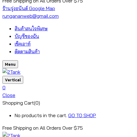
Free Shipping on All
Orders Over $75
ร้านรุ่งอนันต์ Google Map
rungananweb@gmail.com
สินค้าสนใจพิเศษ
บัญชีของฉัน
เช็คเอาท์
ติดตามสินค้า
Menu
Vertical
0
Close
Shopping Cart(0)
No products in the cart.
GO TO SHOP
Free Shipping on All
Orders Over $75