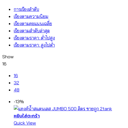
การเรียงลำดับ
เรียงตามความนิยม
เรียงตามคะแนนเฉลี่ย
เรียงตามลำดับล่าสุด
เรียงตามราคา: ต่ำไปสูง
เรียงตามราคา: สูงไปต่ำ
Show
16
16
32
48
-13%
หยิบใส่ตะกร้า
Quick View