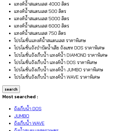
แทงค์น้ำสแตนเลส 4000 ลิตร
แทงค์น้ำสแตนเลส 500 ลิตร
แทงค์น้ำสแตนเลส 5000 ลิตร
แทงค์น้ำสแตนเลส 6000 ลิตร
แทงค์น้ำสแตนเลส 750 ลิตร
โปรโมชั่นแทงค์น้ำสแตนเลส ราคาพิเศษ
โปรโมชั่นถังบำบัดน้ำเสีย ถังแซท DOS ราคาพิเศษ
โปรโมชั่นถังเก็บน้ำ แทงค์น้ำ DIAMOND ราคาพิเศษ
โปรโมชั่นถังเก็บน้ำ แทงค์น้ำ DOS ราคาพิเศษ
โปรโมชั่นถังเก็บน้ำ แทงค์น้ำ JUMBO ราคาพิเศษ
โปรโมชั่นถังเก็บน้ำ แทงค์น้ำ WAVE ราคาพิเศษ
search
Most searched :
ถังเก็บน้ำ DOS
JUMBO
ถังเก็บน้ำ WAVE
ถังน้ำสแตนเลสตราเพชร