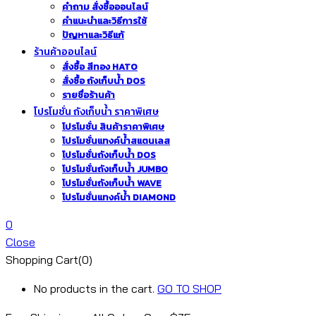
คำถาม สั่งซื้อออนไลน์
คำแนะนำและวิธีการใช้
ปัญหาและวิธีแก้
ร้านค้าออนไลน์
สั่งซื้อ สีทอง HATO
สั่งซื้อ ถังเก็บน้ำ DOS
รายชื่อร้านค้า
โปรโมชั่น ถังเก็บน้ำ ราคาพิเศษ
โปรโมชั่น สินค้าราคาพิเศษ
โปรโมชั่นแทงค์น้ำสแตนเลส
โปรโมชั่นถังเก็บน้ำ DOS
โปรโมชั่นถังเก็บน้ำ JUMBO
โปรโมชั่นถังเก็บน้ำ WAVE
โปรโมชั่นแทงค์น้ำ DIAMOND
0
Close
Shopping Cart(0)
No products in the cart.
GO TO SHOP