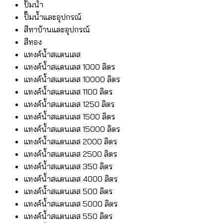
ปั๊มน้ำ
ปั๊มน้ำและอุปกรณ์
สีทาบ้านและอุปกรณ์
สีทอง
แทงค์น้ำสแตนเลส
แทงค์น้ำสแตนเลส 1000 ลิตร
แทงค์น้ำสแตนเลส 10000 ลิตร
แทงค์น้ำสแตนเลส 1100 ลิตร
แทงค์น้ำสแตนเลส 1250 ลิตร
แทงค์น้ำสแตนเลส 1500 ลิตร
แทงค์น้ำสแตนเลส 15000 ลิตร
แทงค์น้ำสแตนเลส 2000 ลิตร
แทงค์น้ำสแตนเลส 2500 ลิตร
แทงค์น้ำสแตนเลส 350 ลิตร
แทงค์น้ำสแตนเลส 4000 ลิตร
แทงค์น้ำสแตนเลส 500 ลิตร
แทงค์น้ำสแตนเลส 5000 ลิตร
แทงค์น้ำสแตนเลส 550 ลิตร