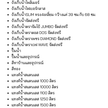
ถังเก็บน้ำโพลิเมอร์
ถังเก็บน้ำไฟเบอร์กลาส
ถังเก็บน้ำSLIM ทรง4เหลี่ยม กว้างแค่ 39 ซม.กับ 68 ซม.
ถังเก็บน้ำจัดส่งฟรี
ถังเก็บน้ำตราจัมโบ้ JUMBO จัดส่งฟรี
ถังเก็บน้ำตราดอส DOS จัดส่งฟรี
ถังเก็บน้ำตราเพชร DIAMOND จัดส่งฟรี
ถังเก็บน้ำตราเวฟ WAVE จัดส่งฟรี
ปั๊มน้ำ
ปั๊มน้ำและอุปกรณ์
สีทาบ้านและอุปกรณ์
สีทอง
แทงค์น้ำสแตนเลส
แทงค์น้ำสแตนเลส 1000 ลิตร
แทงค์น้ำสแตนเลส 10000 ลิตร
แทงค์น้ำสแตนเลส 1100 ลิตร
แทงค์น้ำสแตนเลส 1250 ลิตร
แทงค์น้ำสแตนเลส 1500 ลิตร