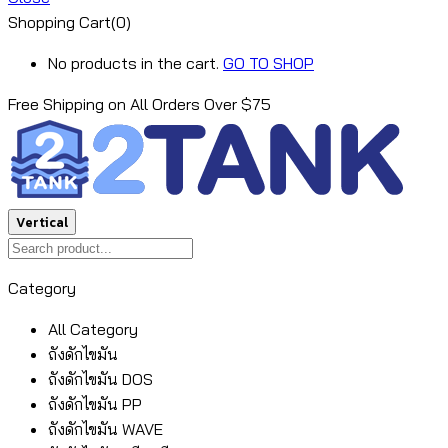
Shopping Cart(0)
No products in the cart.
GO TO SHOP
Free Shipping on All
Orders Over $75
Vertical
Category
All Category
ถังดักไขมัน
ถังดักไขมัน DOS
ถังดักไขมัน PP
ถังดักไขมัน WAVE