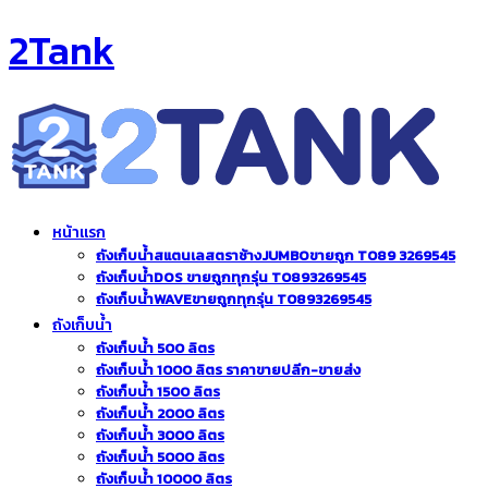
2Tank
หน้าแรก
ถังเก็บน้ำสแตนเลสตราช้างJUMBOขายถูก T089 3269545
ถังเก็บน้ำDOS ขายถูกทุกรุ่น T0893269545
ถังเก็บน้ำWAVEขายถูกทุกรุ่น T0893269545
ถังเก็บน้ำ
ถังเก็บน้ำ 500 ลิตร
ถังเก็บน้ำ 1000 ลิตร ราคาขายปลีก-ขายส่ง
ถังเก็บน้ำ 1500 ลิตร
ถังเก็บน้ำ 2000 ลิตร
ถังเก็บน้ำ 3000 ลิตร
ถังเก็บน้ำ 5000 ลิตร
ถังเก็บน้ำ 10000 ลิตร