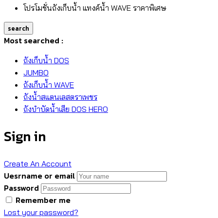
โปรโมชั่นถังเก็บน้ำ แทงค์น้ำ WAVE ราคาพิเศษ
search
Most searched :
ถังเก็บน้ำ DOS
JUMBO
ถังเก็บน้ำ WAVE
ถังน้ำสแตนเลสตราเพชร
ถังบำบัดน้ำเสีย DOS HERO
Sign in
Create An Account
Uesrname or email
Password
Remember me
Lost your password?