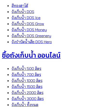
สีทองฮาโต้
ถังเก็บน้ำ DOS
ถังเก็บน้ำ DOS Ice
ถังเก็บน้ำ DOS Grow
ถังเก็บน้ำ DOS Money
ถังเก็บน้ำ DOS Greenery
ถังบำบัดน้ำเสีย DOS Hero
ซื้อถังเก็บน้ำ ออนไลน์
ถังเก็บน้ำ 500 ลิตร
ถังเก็บน้ำ 700 ลิตร
ถังเก็บน้ำ 1000 ลิตร
ถังเก็บน้ำ 1500 ลิตร
ถังเก็บน้ำ 2000 ลิตร
ถังเก็บน้ำ 3000 ลิตร
ถังเก็บน้ำ ทั้งหมด