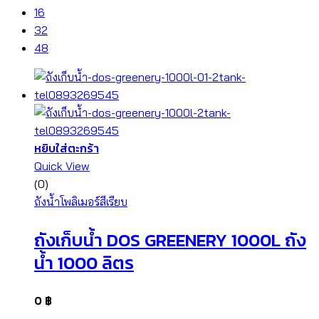
16
32
48
หยิบใส่ตะกร้า
Quick View
(0)
ถังน้ำโพลิเมอร์สีเรียบ
ถังเก็บน้ำ DOS GREENERY 1000L ถัง
น้ำ 1000 ลิตร
0
฿