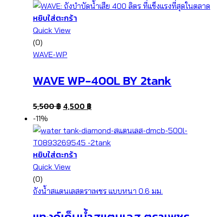
หยิบใส่ตะกร้า
Quick View
(0)
WAVE-WP
WAVE WP-400L BY 2tank
Original
Current
5,500
฿
4,500
฿
price
price
-11%
was:
is:
5,500 ฿.
4,500 ฿.
หยิบใส่ตะกร้า
Quick View
(0)
ถังน้ำสแตนเลสตราเพชร แบบหนา 0.6 มม.