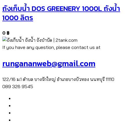
ถังเก็บน้ำ DOS GREENERY 1000L ถังน้ำ
1000 ลิตร
0
฿
If you have any question, please contact us at
rungananweb@gmail.com
122/16 ม.1 ตำบล บางรักใหญ่ อำเภอบางบัวทอง นนทบุรี 11110
089 326 9545