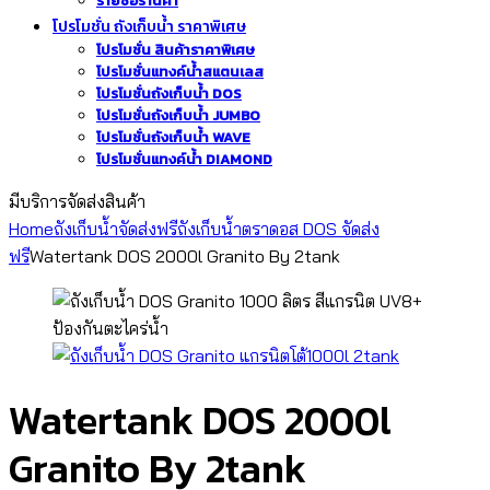
รายชื่อร้านค้า
โปรโมชั่น ถังเก็บน้ำ ราคาพิเศษ
โปรโมชั่น สินค้าราคาพิเศษ
โปรโมชั่นแทงค์น้ำสแตนเลส
โปรโมชั่นถังเก็บน้ำ DOS
โปรโมชั่นถังเก็บน้ำ JUMBO
โปรโมชั่นถังเก็บน้ำ WAVE
โปรโมชั่นแทงค์น้ำ DIAMOND
มีบริการจัดส่งสินค้า
Home
ถังเก็บน้ำจัดส่งฟรี
ถังเก็บน้ำตราดอส DOS จัดส่ง
ฟรี
Watertank DOS 2000l Granito By 2tank
Watertank DOS 2000l
Granito By 2tank