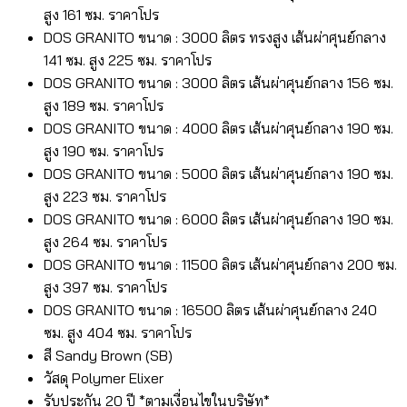
สูง 161 ซม. ราคาโปร
DOS GRANITO ขนาด : 3000 ลิตร ทรงสูง เส้นผ่าศุนย์กลาง
141 ซม. สูง 225 ซม. ราคาโปร
DOS GRANITO ขนาด : 3000 ลิตร เส้นผ่าศุนย์กลาง 156 ซม.
สูง 189 ซม. ราคาโปร
DOS GRANITO ขนาด : 4000 ลิตร เส้นผ่าศุนย์กลาง 190 ซม.
สูง 190 ซม. ราคาโปร
DOS GRANITO ขนาด : 5000 ลิตร เส้นผ่าศุนย์กลาง 190 ซม.
สูง 223 ซม. ราคาโปร
DOS GRANITO ขนาด : 6000 ลิตร เส้นผ่าศุนย์กลาง 190 ซม.
สูง 264 ซม. ราคาโปร
DOS GRANITO ขนาด : 11500 ลิตร เส้นผ่าศุนย์กลาง 200 ซม.
สูง 397 ซม. ราคาโปร
DOS GRANITO ขนาด : 16500 ลิตร เส้นผ่าศุนย์กลาง 240
ซม. สูง 404 ซม. ราคาโปร
สี Sandy Brown (SB)
วัสดุ Polymer Elixer
รับประกัน 20 ปี *ตามเงื่อนไขในบริษัท*