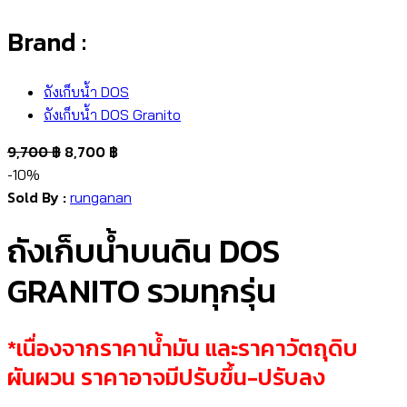
Brand :
ถังเก็บน้ำ DOS
ถังเก็บน้ำ DOS Granito
Original
Current
9,700
฿
8,700
฿
price
price
-10%
was:
is:
Sold By :
runganan
9,700 ฿.
8,700 ฿.
ถังเก็บน้ำบนดิน DOS
GRANITO รวมทุกรุ่น
*เนื่องจากราคาน้ำมัน และราคาวัตถุดิบ
ผันผวน ราคาอาจมีปรับขึ้น-ปรับลง