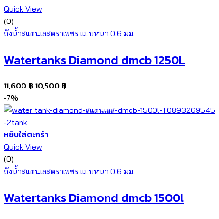
Quick View
(0)
ถังน้ำสแตนเลสตราเพชร แบบหนา 0.6 มม.
Watertanks Diamond dmcb 1250L
Original
Current
11,600
฿
10,500
฿
price
price
-7%
was:
is:
11,600 ฿.
10,500 ฿.
หยิบใส่ตะกร้า
Quick View
(0)
ถังน้ำสแตนเลสตราเพชร แบบหนา 0.6 มม.
Watertanks Diamond dmcb 1500l