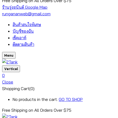
Free Shipping on All
Orders Over $75
ร้านรุ่งอนันต์ Google Map
rungananweb@gmail.com
สินค้าสนใจพิเศษ
บัญชีของฉัน
เช็คเอาท์
ติดตามสินค้า
Menu
Vertical
0
Close
Shopping Cart(0)
No products in the cart.
GO TO SHOP
Free Shipping on All
Orders Over $75