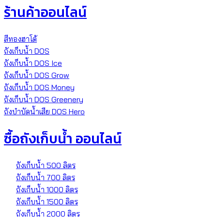
ร้านค้าออนไลน์
สีทองฮาโต้
ถังเก็บน้ำ DOS
ถังเก็บน้ำ DOS Ice
ถังเก็บน้ำ DOS Grow
ถังเก็บน้ำ DOS Money
ถังเก็บน้ำ DOS Greenery
ถังบำบัดน้ำเสีย DOS Hero
ซื้อถังเก็บน้ำ ออนไลน์
ถังเก็บน้ำ 500 ลิตร
ถังเก็บน้ำ 700 ลิตร
ถังเก็บน้ำ 1000 ลิตร
ถังเก็บน้ำ 1500 ลิตร
ถังเก็บน้ำ 2000 ลิตร