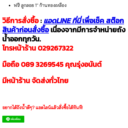
ฟรี! ลูกลอย 1″ ก้านทองเหลือง
วิธีการสั่งซื้อ
:
แอดLINE ที่นี่
เพื่อเช็ค สต๊อก
สินค้าก่อนสั่งซื้อ
เนื่องจากมีการจำหน่ายถัง
น้ำออกทุกวัน.
โทรหน้าร้าน 029267322
มือถือ 089 3269545 คุณรุ่งอนันต์
มีหน้าร้าน จัดส่งทั่วไทย
อยากได้ถังน้ำดีๆ? แอดไลน์แล้วสั่งซื้อได้ทันที!